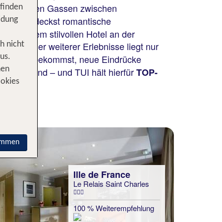
n in bunten Gassen zwischen
 finden
h und entdeckst romantische
idung
? In einem stilvollen Hotel an der
 und vieler weiterer Erlebnisse liegt nur
h nicht
n Kopf freibekommst, neue Eindrücke
us.
nen
iv, belebend – und TUI hält hierfür
TOP-
ookies
immen
Ille de France
Le Relais Saint Charles
100 % Weiterempfehlung