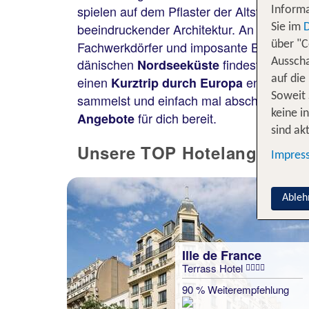
spielen auf dem Pflaster der Altstadt. Me
Informa
beeindruckender Architektur. An der
Mos
Sie im
Fachwerkdörfer und imposante Burgen. Oder
über "C
dänischen
findest du tiefe
Nordseeküste
Ausscha
einen
entfernt! S
auf die
Kurztrip durch Europa
Soweit 
sammelst und einfach mal abschaltest. Ein 
keine i
für dich bereit.
Angebote
sind akt
Unsere TOP Hotelangebote 
Impres
Ableh
Ille de France
Terrass Hotel
90 % Weiterempfehlung