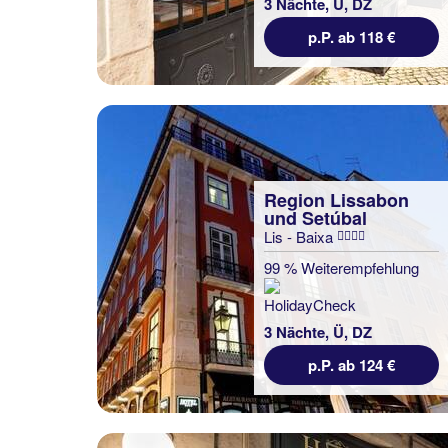
3 Nächte, Ü, DZ
p.P. ab 118 €
Region Lissabon
und Setúbal
Lis - Baixa
99 % Weiterempfehlung
3 Nächte, Ü, DZ
p.P. ab 124 €