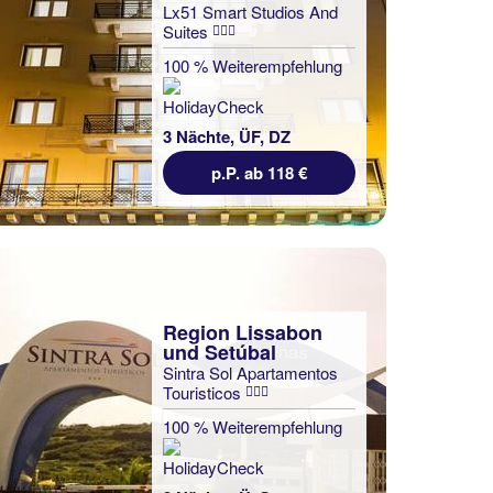
Lx51 Smart Studios And
Suites
100 % Weiterempfehlung
3 Nächte, ÜF, DZ
p.P. ab 118 €
Region Lissabon
und Setúbal
Sintra Sol Apartamentos
Touristicos
100 % Weiterempfehlung