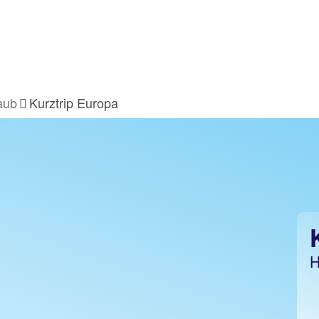
aub
Kurztrip Europa
H