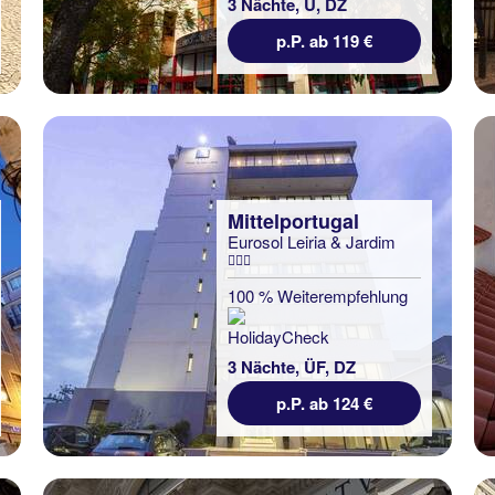
3 Nächte, Ü, DZ
p.P. ab 119 €
Mittelportugal
Eurosol Leiria & Jardim
100 % Weiterempfehlung
3 Nächte, ÜF, DZ
p.P. ab 124 €