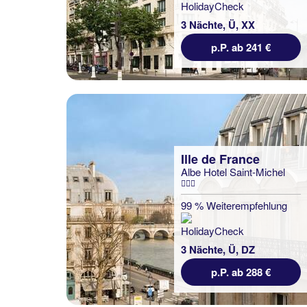
3 Nächte, Ü, XX
p.P. ab 241 €
Ille de France
Albe Hotel Saint-Michel
99 % Weiterempfehlung
3 Nächte, Ü, DZ
p.P. ab 288 €