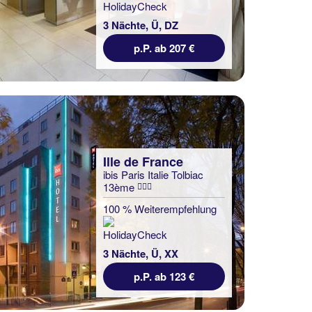
3 Nächte, Ü, DZ
p.P. ab 207 €
Ille de France
ibis Paris Italie Tolbiac
13ème
100 % Weiterempfehlung
3 Nächte, Ü, XX
p.P. ab 123 €