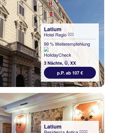
Latium
Hotel Regio
99 % Weiterempfehlung
3 Nächte, Ü, XX
p.P. ab 107 €
Latium
Residenza Antica