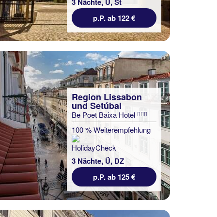
3 Nächte, Ü, St
p.P. ab 122 €
Region Lissabon
und Setúbal
Be Poet Baixa Hotel
100 % Weiterempfehlung
3 Nächte, Ü, DZ
p.P. ab 125 €