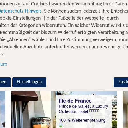
diterrane Lebensfreude heißt dich in
willkomme
Lissabon
tionen zur auf Cookies basierenden Verarbeitung Ihrer Daten
wanderst du zwischen idyllischen Weinbergen hindurc
el
Datenschutz-Hinweis
. Sie können zudem jederzeit Ihre Entsche
 wie wäre es mit einer Auszeit bei frischer Meeresbrise
ookie-Einstellungen" [in der Fußzeile der Webseite] durch
 Entspannung indoor wie outdoor. Eine ganze Welt solcher
lten der Kategorien widerrufen. Ein solcher Widerruf wirkt sic
chon zwei, drei oder vier Tage sorgen dafür, dass du de
 Rechtmäßigkeit der bis zum Widerruf erfolgten Verarbeitung a
Sie „Ablehnen“ wählen und Ihre Zustimmung verweigern, kön
Kurzurlaub in Europa ist wie ein Espresso: klein, intens
ndividuellen Angebote unterbreitet werden, nur notwendige C
iv.
für 3 Nächte in Europa
sum
nen
Einstellungen
Zust
Ille de France
Prince de Galles, a Luxury
Collection Hotel
100 % Weiterempfehlung