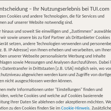
Entscheidung – Ihr Nutzungserlebnis bei TUI.com
zen Cookies und andere Technologien, die für Services und
nen auf unserer Website notwendig sind.
 hinaus und soweit Sie einwilligen und „Zustimmen“ auswähle
S
Flug
Ferienhaus
Mietwagen
Kreu
wir sowie unsere bis zu fünf Partner als Drittanbieter Cookies
Gerät setzen, andere Technologien verwenden und personenb
üge
Camper
Privattransfer
Zusatzleistun
z. B. IP-Adresse] von Ihnen erheben und verarbeiten, um Ihne
ben unserer Webseite personalisierte Werbung und Inhalte
Flug hinzufügen
chlagen sowie Messungen und Analysen durchzuführen. Dabei
n Datentransfer in Drittstaaten [z.B. USA] möglich sein, wo v
Wer reist mit?
hutzniveau abgewichen werden kann und Zugriffe von dortig
F
2 Erwachsene
en nicht ausgeschlossen werden können.
nen mehr Informationen unter "Einstellungen" finden und
seitiger Kontinent voller traumhafter 
iden, welche Cookies und welche auf Cookies basierende
itung Ihrer Daten Sie ablehnen oder akzeptieren möchten. We
, der Duft von frischen Croissants weht d
café in Paris
tion zu den Cookies finden Sie im
Cookie-Hinweis
. Zusätzlich