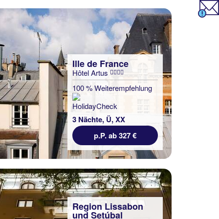
Ille de France
Hôtel Artus
100 % Weiterempfehlung
3 Nächte, Ü, XX
p.P. ab 327 €
Region Lissabon
und Setúbal