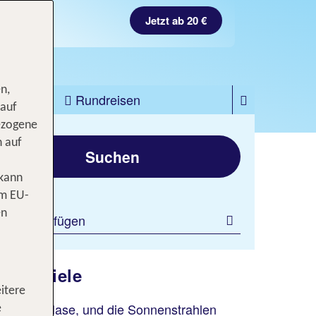
Jetzt ab 20 €
n,
zfahrten
Rundreisen
 auf
ezogene
gen
n auf
Suchen
 kann
om EU-
en
ilter hinzufügen
Reiseziele
itere
ir um die Nase, und die Sonnenstrahlen
e