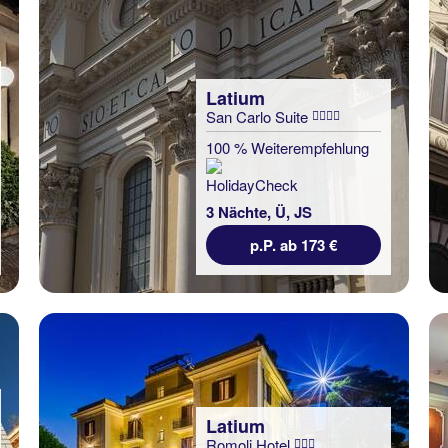
Latium
San Carlo Suite
100 % Weiterempfehlung
3 Nächte, Ü, JS
p.P. ab 173 €
Latium
Romoli Hotel