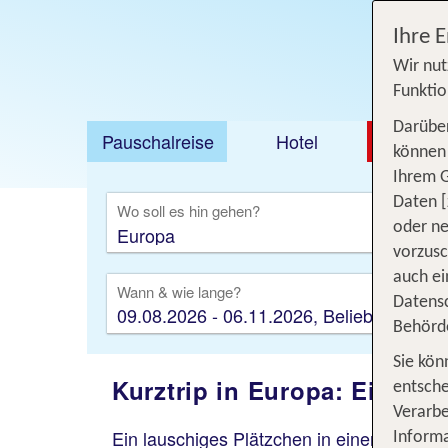
Ihre 
Wir nut
Funktio
Darüber
Pauschalreise
Hotel
DEAL
können 
Ihrem 
Ausfl
Daten [
Wo soll es hin gehen?
oder ne
vorzus
auch ei
Wann & wie lange?
Datensc
09.08.2026 - 06.11.2026, Beliebig
Behörd
Sie kön
Kurztrip in Europa: Ein viel
entsche
Verarbe
Ein lauschiges Plätzchen in einem
Straßen
Informa