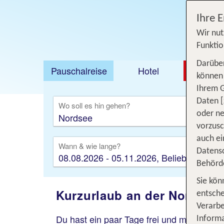
Ihre 
Wir nut
Funktio
Darüber
Pauschalreise
Hotel
DEAL
können 
Ihrem 
Ausfl
Daten [
Wo soll es hin gehen?
oder ne
vorzus
auch ei
Wann & wie lange?
Datensc
08.08.2026 - 05.11.2026, Beliebig
Behörd
Sie kön
Kurzurlaub an der Nordsee
entsche
Verarbe
Du hast ein paar Tage frei und möchtest
d
Informa