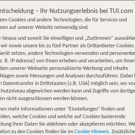
Entscheidung – Ihr Nutzungserlebnis bei TUI.com
zen Cookies und andere Technologien, die für Services und
nen auf unserer Website notwendig sind.
 hinaus und soweit Sie einwilligen und „Zustimmen“ auswähle
S
Flug
Ferienhaus
Mietwagen
Kreu
wir sowie unsere bis zu fünf Partner als Drittanbieter Cookies
Gerät setzen, andere Technologien verwenden und personenb
üge
Camper
Privattransfer
Zusatzleistun
z. B. IP-Adresse] von Ihnen erheben und verarbeiten, um Ihne
ben unserer Webseite personalisierte Werbung und Inhalte
Flug hinzufügen
chlagen sowie Messungen und Analysen durchzuführen. Dabei
n Datentransfer in Drittstaaten [z.B. USA] möglich sein, wo v
Wer reist mit?
hutzniveau abgewichen werden kann und Zugriffe von dortig
F
2 Erwachsene
en nicht ausgeschlossen werden können.
nen mehr Informationen unter "Einstellungen" finden und
 – Entspannung pur an der wohltuend
iden, welche Cookies und welche auf Cookies basierende
itung Ihrer Daten Sie ablehnen oder akzeptieren möchten. We
? Dann auf in deinen
em Alltag entfliehen
Kurzurlaub 
tion zu den Cookies finden Sie im
Cookie-Hinweis
. Zusätzlich