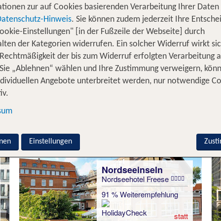
machen die Nordsee zu einem ideale
igartige Wattenmeer
tionen zur auf Cookies basierenden Verarbeitung Ihrer Daten
– ein Kurzurlaub an der Nordsee mit Meerblick 
der Natur
Datenschutz-Hinweis
. Sie können zudem jederzeit Ihre Entsche
die faszinierende Natur der Nordseeküste
spaziergang
ookie-Einstellungen" [in der Fußzeile der Webseite] durch
 einem Kurzurlaub an der Nordsee kommt auch der Wellne
lten der Kategorien widerrufen. Ein solcher Widerruf wirkt sic
 Rechtmäßigkeit der bis zum Widerruf erfolgten Verarbeitung a
oder
. Sei es im Sommer, in 
t. Peter-Ording
Norderney
Sie „Ablehnen“ wählen und Ihre Zustimmung verweigern, kön
ielseitigkeit der Region unvergesslich.
ndividuellen Angebote unterbreitet werden, nur notwendige C
für 3 Nächte Nordsee
iv.
sum
nen
Einstellungen
Zust
Nordseeinseln
Nordseehotel Freese
91 % Weiterempfehlung
statt