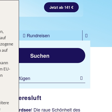
Jetzt ab 141 €
n,
zfahrten
Rundreisen
 auf
ezogene
gen
n auf
Suchen
 kann
om EU-
en
ilter hinzufügen
en Meeresluft
itere
! Die raue Schönheit des
an der Nordsee
e