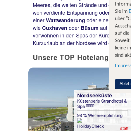
Meeres, die weiten Strände und das
einz
Informa
wohlverdiente Entspannung oder
Zeit in 
Sie im
einer
oder einem
Wattwanderung
Deich
über "C
wie
oder
auf dich. Bei
Ausscha
Cuxhaven
Büsum
auf die
verwöhnen in den Spas der Kurorte wie
S
Soweit 
Kurzurlaub an der Nordsee wird dank der V
keine i
Unsere TOP Hotelangebote 
sind akt
Impres
Ableh
Nordseeküste
Küstenperle Strandhotel &
Spa
98 % Weiterempfehlung
statt