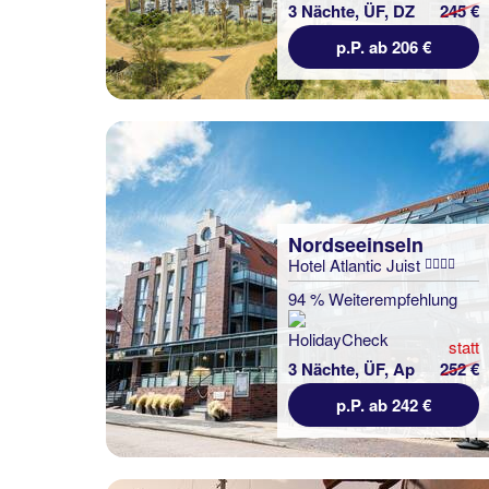
3 Nächte, ÜF, DZ
245 €
p.P. ab 206 €
Nordseeinseln
Hotel Atlantic Juist
94 % Weiterempfehlung
statt
3 Nächte, ÜF, Ap
252 €
p.P. ab 242 €