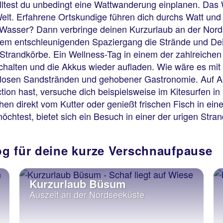
olltest du unbedingt eine Wattwanderung einplanen. D
 Welt. Erfahrene Ortskundige führen dich durchs Watt u
 Wasser? Dann verbringe deinen Kurzurlaub an der Nords
 einem entschleunigenden Spaziergang die Strände und Dei
Strandkörbe. Ein Wellness-Tag in einem der zahlreichen
halten und die Akkus wieder aufladen. Wie wäre es mit 
 endlosen Sandstränden und gehobener Gastronomie. Auf 
tion hast, versuche dich beispielsweise im Kitesurfen in
chen direkt vom Kutter oder genießt frischen Fisch in e
chtest, bietet sich ein Besuch in einer der urigen Stra
og für deine kurze Verschnaufpause
Kurzurlaub Büsum
Auszeit an der Nordseeküste