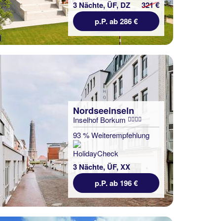
3 Nächte, ÜF, DZ
321 €
p.P. ab 286 €
Nordseeinseln
Inselhof Borkum
93 % Weiterempfehlung
3 Nächte, ÜF, XX
p.P. ab 196 €