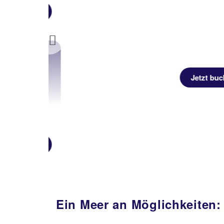
uchen
Previous
Jetzt buchen
uchen
Ein Meer an Möglichkeiten: