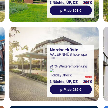
3 Nächte, ÜF, DZ
366 €
p.P. ab 351 €
Nordseeküste
AALERNHÜS hotel spa
91 % Weiterempfehlung
statt
3 Nächte, ÜF, DZ
294 €
p.P. ab 285 €