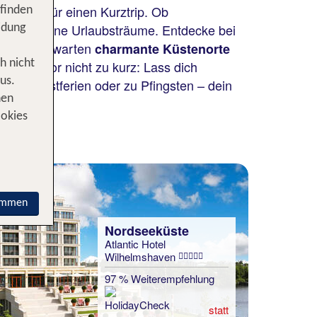
n Ziel für einen Kurztrip. Ob
 finden
erfüllt deine Urlaubsträume. Entdecke bei
idung
. Daneben warten
charmante Küstenorte
ss-Faktor nicht zu kurz: Lass dich
h nicht
us.
den Herbstferien oder zu Pfingsten – dein
nen
ookies
immen
Nordseeküste
Atlantic Hotel
Wilhelmshaven
97 % Weiterempfehlung
statt