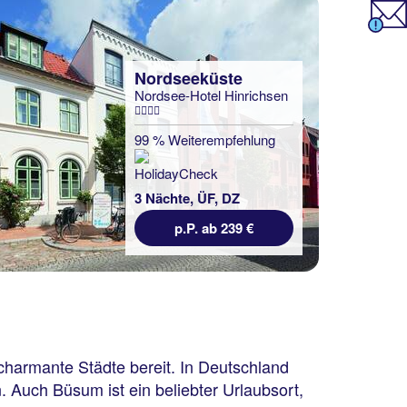
Nordseeküste
Nordsee-Hotel Hinrichsen
99 % Weiterempfehlung
3 Nächte, ÜF, DZ
p.P. ab 239 €
 charmante Städte bereit. In Deutschland
 Auch Büsum ist ein beliebter Urlaubsort,