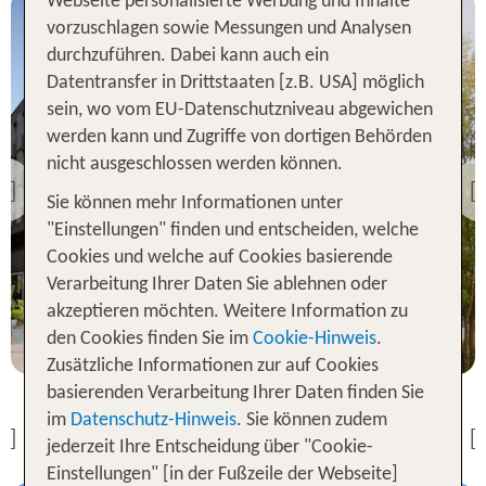
Webseite personalisierte Werbung und Inhalte
vorzuschlagen sowie Messungen und Analysen
durchzuführen. Dabei kann auch ein
Datentransfer in Drittstaaten [z.B. USA] möglich
sein, wo vom EU-Datenschutzniveau abgewichen
werden kann und Zugriffe von dortigen Behörden
Köln
Hotel Mondial am Dom
nicht ausgeschlossen werden können.
Cologne MGallery
Previous
Sie können mehr Informationen unter
Köln
94 % Weiterempfehlung
"Einstellungen" finden und entscheiden, welche
Ruby Ella Hotel & Bar
Cookies und welche auf Cookies basierende
95 % Weiterempfehlung
3 Nächte, Ü, XX
Verarbeitung Ihrer Daten Sie ablehnen oder
akzeptieren möchten. Weitere Information zu
p.P. ab 171 €
3 Nächte, Ü, XX
den Cookies finden Sie im
Cookie-Hinweis
.
Zusätzliche Informationen zur auf Cookies
p.P. ab 155 €
basierenden Verarbeitung Ihrer Daten finden Sie
im
Datenschutz-Hinweis
. Sie können zudem
Previous
jederzeit Ihre Entscheidung über "Cookie-
Einstellungen" [in der Fußzeile der Webseite]