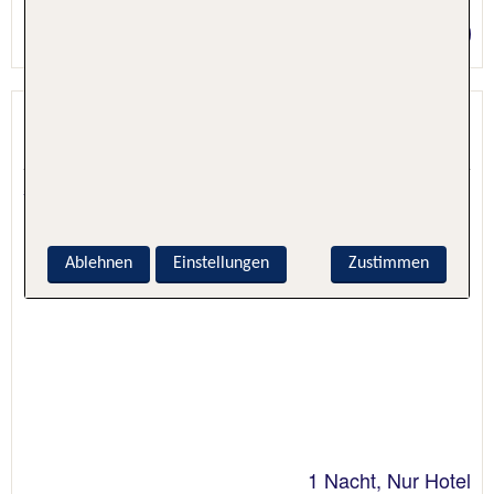
Preis p.P. ab 34 €
CM CityClass Europa am Dom
Köln, Köln & Umgebung, Deutschland
5.5 - 98 % Weiterempfehlung
Ablehnen
Einstellungen
Zustimmen
1 Nacht, Nur Hotel