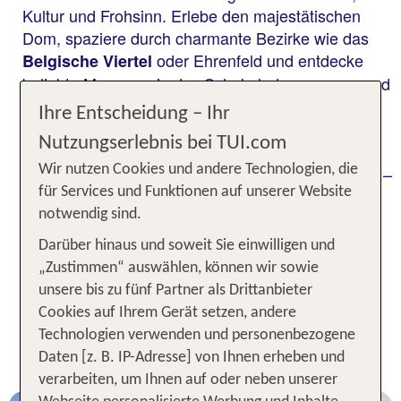
Kultur und Frohsinn. Erlebe den majestätischen
Dom, spaziere durch charmante Bezirke wie das
oder Ehrenfeld und entdecke
Belgische Viertel
beliebte Museen wie das Schokoladenmuseum und
das Museum Ludwig. Ob ein Spaziergang entlang
Ihre Entscheidung – Ihr
der Rheinpromenade, eine Auszeit bei einem
Nutzungserlebnis bei TUI.com
in einer traditionellen Brauerei oder ein
Kölsch
Wir nutzen Cookies und andere Technologien, die
Abstecher in das abwechslungsreiche Nachtleben –
für Services und Funktionen auf unserer Website
dein Wochenende in Köln für 2 Personen hält jede
notwendig sind.
Menge unvergesslicher Momente für dich bereit.
Die
, der
l
herzliche Atmosphäre
Kölner Karneva
Darüber hinaus und soweit Sie einwilligen und
und viele
sorgen dafür,
regionale Köstlichkeiten
„Zustimmen“ auswählen, können wir sowie
dass du dich schnell wie zu Hause fühlst!
unsere bis zu fünf Partner als Drittanbieter
Cookies auf Ihrem Gerät setzen, andere
Unsere TOP Hotelangebote für 3
Technologien verwenden und personenbezogene
Nächte in Köln
Daten [z. B. IP-Adresse] von Ihnen erheben und
verarbeiten, um Ihnen auf oder neben unserer