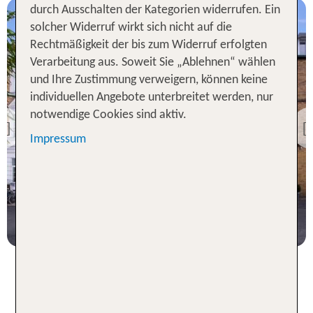
durch Ausschalten der Kategorien widerrufen. Ein
solcher Widerruf wirkt sich nicht auf die
Rechtmäßigkeit der bis zum Widerruf erfolgten
Verarbeitung aus. Soweit Sie „Ablehnen“ wählen
und Ihre Zustimmung verweigern, können keine
Köln
individuellen Angebote unterbreitet werden, nur
The New Yorker Hotel
notwendige Cookies sind aktiv.
Previous
Impressum
99 % Weiterempfehlung
3 Nächte, Ü, DZ
p.P. ab 224 €
Dein Kurzurlaub in Köln - die