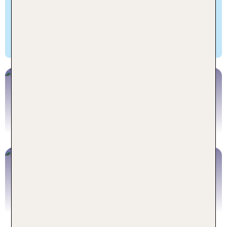
Bars erwarten dich im Belgischen Viertel und im
Stadtteil Ehrenfeld. Ob ausgelassene Feiern oder
entspannte Genussmomente – Köln lädt dich bei
deinem Kurzurlaub dazu ein, das Leben zu feiern!
Hotel Köln
Jetzt buchen
Köln Städtereisen
Jetzt buchen