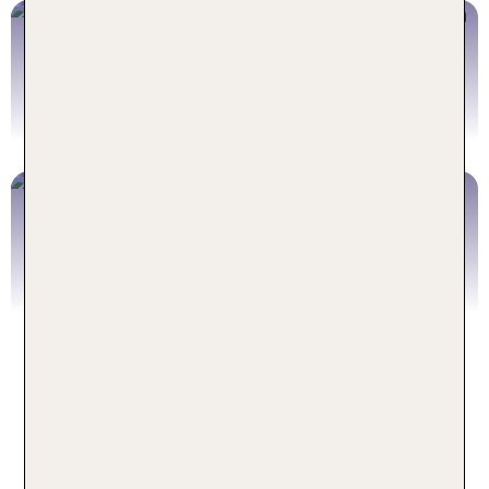
Köln Pauschalreise
Jetzt buchen
Silvesterurlaub Köln
Jetzt buchen
Häufig gestellte Fragen zu
Kurztrips in Köln