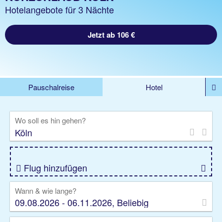
Hotelangebote für 3 Nächte
Jetzt ab 106 €
Pauschalreise
Hotel
DEALS
Flug
Ferienhaus
Mietwagen
Wo soll es hin gehen?
Kreuzfahrten
Rundreisen
Ausflüge
Camper
Privattransfer
Zusatzleistungen
Flug hinzufügen
Wann & wie lange?
09.08.2026 - 06.11.2026, Beliebig