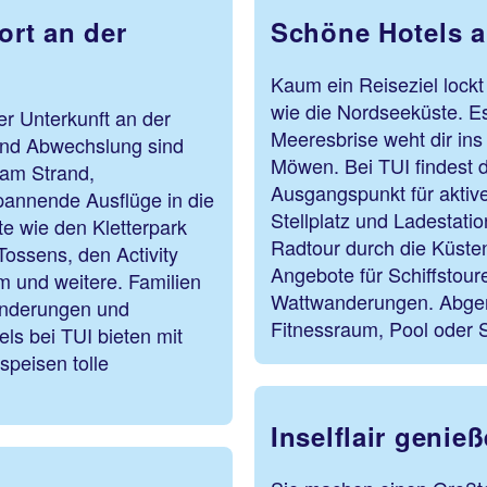
ort an der
Schöne Hotels a
Kaum ein Reiseziel lockt 
wie die Nordseeküste. Es 
ner Unterkunft an der
Meeresbrise weht dir ins
und Abwechslung sind
Möwen. Bei TUI findest du
 am Strand,
Ausgangspunkt für aktiv
pannende Ausflüge in die
Stellplatz und Ladestatio
e wie den Kletterpark
Radtour durch die Küsten
ossens, den Activity
Angebote für Schiffstou
m und weitere. Familien
Wattwanderungen. Abger
anderungen und
Fitnessraum, Pool oder S
ls bei TUI bieten mit
speisen tolle
Inselflair genie