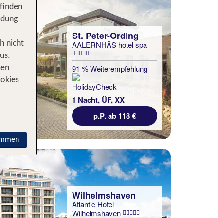
 finden
idung
St. Peter-Ording
h nicht
AALERNHÃS hotel spa
us.
91 % Weiterempfehlung
nen
ookies
1 Nacht, ÜF, XX
p.P. ab 118 €
immen
Wilhelmshaven
Atlantic Hotel
Wilhelmshaven