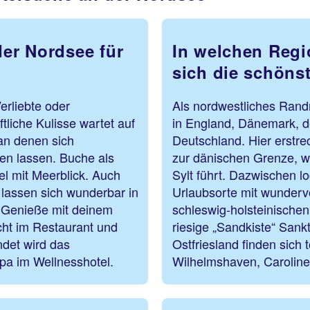
der Nordsee für
In welchen Regi
sich die schöns
erliebte oder
Als nordwestliches Rand
tliche Kulisse wartet auf
in England, Dänemark, d
an denen sich
Deutschland. Hier erstre
n lassen. Buche als
zur dänischen Grenze, w
el mit Meerblick. Auch
Sylt führt. Dazwischen lo
 lassen sich wunderbar in
Urlaubsorte mit wundervo
 Genieße mit deinem
schleswig-holsteinischen
cht im Restaurant und
riesige „Sandkiste“ Sank
ndet wird das
Ostfriesland finden sich
pa im Wellnesshotel.
Wilhelmshaven, Carolinen