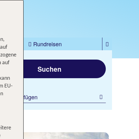
n,
zfahrten
Rundreisen
 auf
ezogene
gen
n auf
Suchen
 kann
om EU-
en
ilter hinzufügen
itere
e