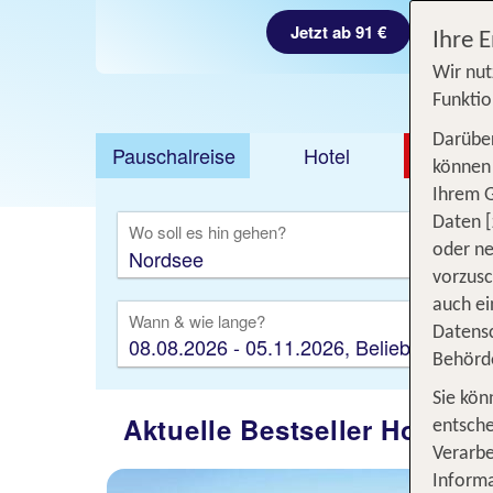
Jetzt ab 91 €
Ihre 
Wir nut
Funktio
Darüber
Pauschalreise
Hotel
DEAL
können 
Ihrem 
Ausfl
Daten [
Wo soll es hin gehen?
oder ne
vorzus
auch ei
Wann & wie lange?
Datensc
08.08.2026 - 05.11.2026, Beliebig
Behörd
Sie kön
Aktuelle Bestseller Hotels 
entsche
Verarbe
Informa