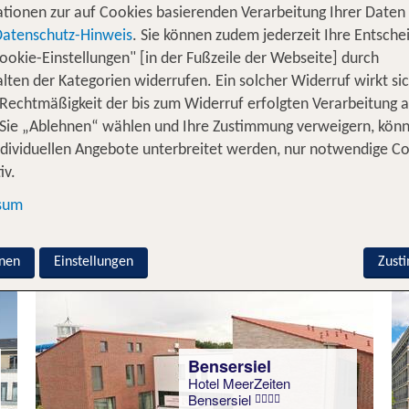
tionen zur auf Cookies basierenden Verarbeitung Ihrer Daten
Datenschutz-Hinweis
. Sie können zudem jederzeit Ihre Entsche
ookie-Einstellungen" [in der Fußzeile der Webseite] durch
Hohenkirchen
lten der Kategorien widerrufen. Ein solcher Widerruf wirkt sic
Noord Carolinensiel
 Rechtmäßigkeit der bis zum Widerruf erfolgten Verarbeitung a
94 % Weiterempfehlung
Sie „Ablehnen“ wählen und Ihre Zustimmung verweigern, kön
ndividuellen Angebote unterbreitet werden, nur notwendige C
iv.
3 Nächte, Ü, DZ
sum
p.P. ab 238 €
nen
Einstellungen
Zust
Bensersiel
Hotel MeerZeiten
Bensersiel