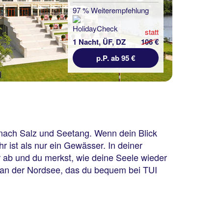
97 % Weiterempfehlung
statt
1 Nacht, ÜF, DZ
106 €
p.P. ab 95 €
h nach Salz und Seetang. Wenn dein Blick
 ist als nur ein Gewässer. In deiner
ir ab und du merkst, wie deine Seele wieder
 an der Nordsee, das du bequem bei TUI