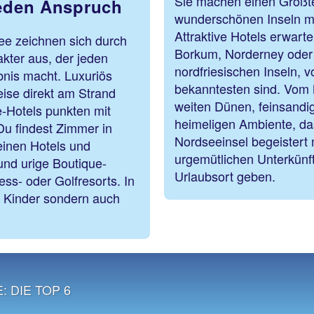
Sie machen einen Großte
jeden Anspruch
wunderschönen Inseln mi
Attraktive Hotels erwarte
ee zeichnen sich durch
Borkum, Norderney oder L
akter aus, der jeden
nordfriesischen Inseln, 
bnis macht. Luxuriös
bekanntesten sind. Vom 
weise direkt am Strand
weiten Dünen, feinsandi
-Hotels punkten mit
heimeligen Ambiente, das
u findest Zimmer in
Nordseeinsel begeistert 
leinen Hotels und
urgemütlichen Unterkünf
nd urige Boutique-
Urlaubsort geben.
ss- oder Golfresorts. In
r Kinder sondern auch
 DIE TOP 6