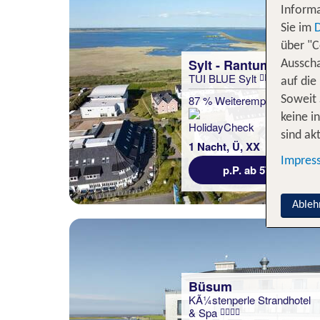
Informa
Sie im
über "C
Sylt - Rantum
Ausscha
TUI BLUE Sylt
auf die
87 % Weiterempfehlung
Soweit 
keine i
sind akt
1 Nacht, Ü, XX
Impres
p.P. ab 57 €
Ableh
Büsum
KÃ¼stenperle Strandhotel
& Spa