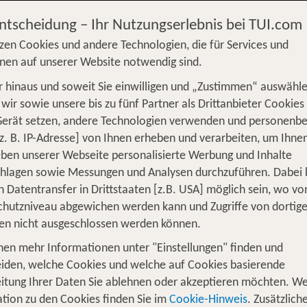
Entscheidung – Ihr Nutzungserlebnis bei TUI.com
zen Cookies und andere Technologien, die für Services und
nen auf unserer Website notwendig sind.
 hinaus und soweit Sie einwilligen und „Zustimmen“ auswähle
S
Flug
Ferienhaus
Mietwagen
Kreu
wir sowie unsere bis zu fünf Partner als Drittanbieter Cookies
Gerät setzen, andere Technologien verwenden und personenb
üge
Camper
Privattransfer
Zusatzleistun
z. B. IP-Adresse] von Ihnen erheben und verarbeiten, um Ihne
ben unserer Webseite personalisierte Werbung und Inhalte
Flug hinzufügen
chlagen sowie Messungen und Analysen durchzuführen. Dabei
n Datentransfer in Drittstaaten [z.B. USA] möglich sein, wo v
Wer reist mit?
hutzniveau abgewichen werden kann und Zugriffe von dortig
F
2 Erwachsene
en nicht ausgeschlossen werden können.
nen mehr Informationen unter "Einstellungen" finden und
an der Nordsee
iden, welche Cookies und welche auf Cookies basierende
itung Ihrer Daten Sie ablehnen oder akzeptieren möchten. We
tion zu den Cookies finden Sie im
Cookie-Hinweis
. Zusätzlich