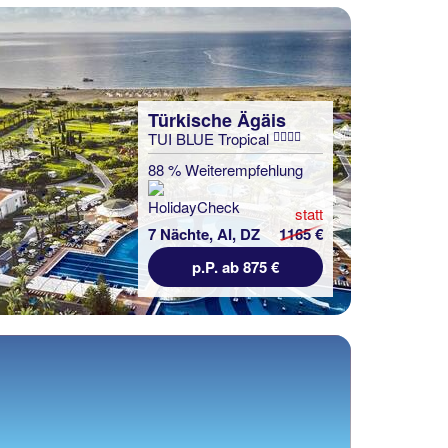
Türkische Ägäis
TUI BLUE Tropical
88 % Weiterempfehlung
statt
7 Nächte, AI, DZ
1165 €
p.P. ab 875 €