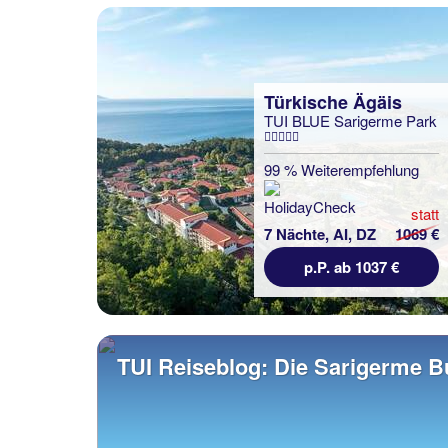
Türkische Ägäis
TUI BLUE Sarigerme Park
99 % Weiterempfehlung
statt
7 Nächte, AI, DZ
1069 €
p.P. ab 1037 €
TUI Reiseblog: Die Sarigerme B