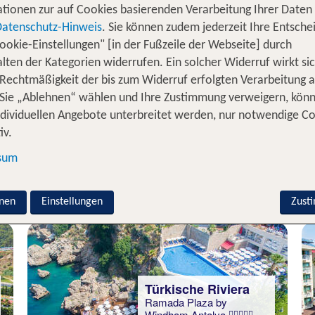
tionen zur auf Cookies basierenden Verarbeitung Ihrer Daten
Datenschutz-Hinweis
. Sie können zudem jederzeit Ihre Entsche
ookie-Einstellungen" [in der Fußzeile der Webseite] durch
Halbinsel Bodrum
lten der Kategorien widerrufen. Ein solcher Widerruf wirkt sic
Salmakis Beach Resort &
 Rechtmäßigkeit der bis zum Widerruf erfolgten Verarbeitung a
Spa
Sie „Ablehnen“ wählen und Ihre Zustimmung verweigern, kön
70 % Weiterempfehlung
ndividuellen Angebote unterbreitet werden, nur notwendige C
iv.
statt
7 Nächte, HP, DZ
703 €
sum
p.P. ab 683 €
nen
Einstellungen
Zust
Türkische Riviera
Ramada Plaza by
Windham Antalya