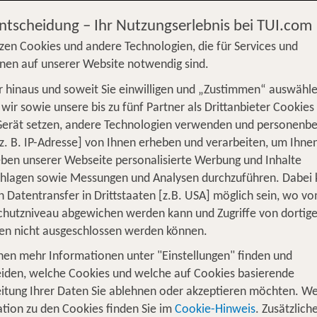
Entscheidung – Ihr Nutzungserlebnis bei TUI.com
zen Cookies und andere Technologien, die für Services und
nen auf unserer Website notwendig sind.
 hinaus und soweit Sie einwilligen und „Zustimmen“ auswähle
S
Flug
Ferienhaus
Mietwagen
Kreu
wir sowie unsere bis zu fünf Partner als Drittanbieter Cookies
Gerät setzen, andere Technologien verwenden und personenb
üge
Camper
Privattransfer
Zusatzleistun
z. B. IP-Adresse] von Ihnen erheben und verarbeiten, um Ihne
Von wo?
ben unserer Webseite personalisierte Werbung und Inhalte
Beliebig
chlagen sowie Messungen und Analysen durchzuführen. Dabei
n Datentransfer in Drittstaaten [z.B. USA] möglich sein, wo v
Wer reist mit?
hutzniveau abgewichen werden kann und Zugriffe von dortig
F
2 Erwachsene
en nicht ausgeschlossen werden können.
nen mehr Informationen unter "Einstellungen" finden und
iden, welche Cookies und welche auf Cookies basierende
sere TOP Angebote für 1 Woche Hotel 
itung Ihrer Daten Sie ablehnen oder akzeptieren möchten. We
tion zu den Cookies finden Sie im
Cookie-Hinweis
. Zusätzlich