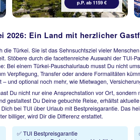
p.P. ab 1159 €
i 2026: Ein Land mit herzlicher Gast
ch die Türkei. Sie ist das Sehnsuchtsziel vieler Menschen
t. Stöbere durch die facettenreiche Auswahl der TUI-Pau
ne: Bei einem Türkei-Pauschalurlaub musst Du nicht ums
um Verpflegung, Transfer oder andere Formalitäten küm
t – und optional noch mehr, wie Mietwagen, Versicherun
 hast Du nicht nur eine Ansprechstation vor Ort, sondern
 und gestaltest Du Deine gebuchte Reise, erhältst aktuell
u Dich bei TUI über Urlaub mit Bestpreisgarantie. Das h
 billiger, wird Dir die Differenz erstattet.
✅ TUI Bestpreisgarantie