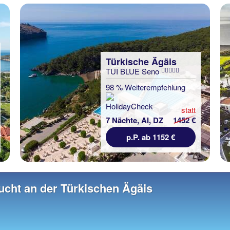
Türkische Ägäis
TUI BLUE Seno
98 % Weiterempfehlung
statt
7 Nächte, AI, DZ
1452 €
p.P. ab 1152 €
ucht an der Türkischen Ägäis