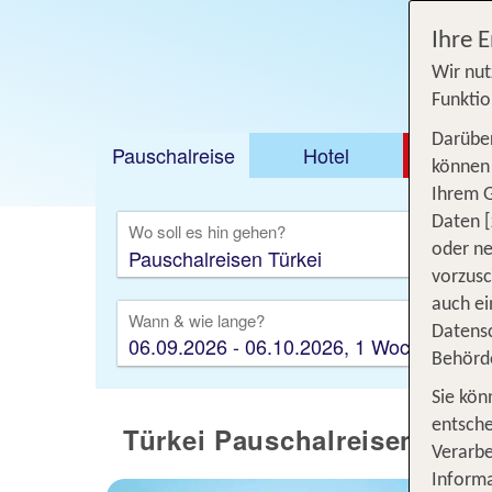
Ihre 
Wir nut
Funktio
Darüber
Pauschalreise
Hotel
DEAL
können 
Ihrem 
Ausfl
Daten [
Wo soll es hin gehen?
oder ne
vorzus
auch ei
Wann & wie lange?
Datensc
06.09.2026 - 06.10.2026, 1 Woche
Behörd
Sie kön
entsche
Türkei Pauschalreisen - Un
Verarbe
Informa