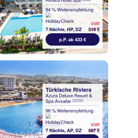
94 % Weiterempfehlung
statt
7 Nächte, HP, DZ
519 €
p.P. ab 433 €
Türkische Riviera
Azura Deluxe Resort &
Spa Avsallar
98 % Weiterempfehlung
statt
7 Nächte, AP, DZ
887 €