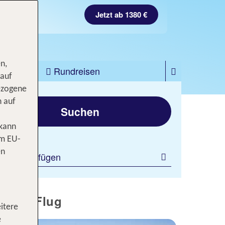
Jetzt ab 1380 €
n,
zfahrten
Rundreisen
 auf
ezogene
gen
n auf
Suchen
 kann
om EU-
en
ilter hinzufügen
inkl. Flug
itere
e