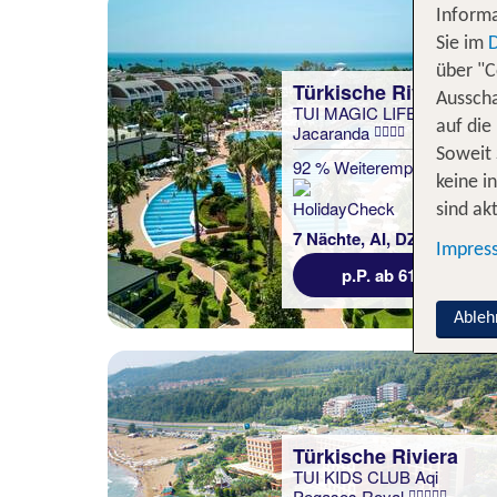
Informa
Sie im
über "C
Türkische Riviera
Ausscha
TUI MAGIC LIFE
auf die
Jacaranda
Soweit 
92 % Weiterempfehlung
keine i
sind akt
statt
7 Nächte, AI, DZ
780 €
Impres
p.P. ab 618 €
Ableh
Türkische Riviera
TUI KIDS CLUB Aqi
Pegasos Royal