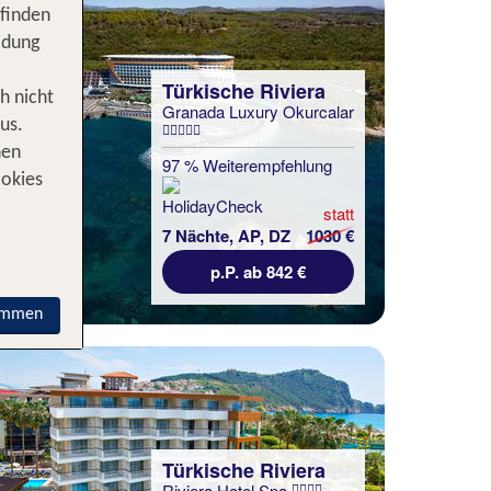
 finden
idung
Türkische Riviera
h nicht
Granada Luxury Okurcalar
us.
nen
97 % Weiterempfehlung
ookies
statt
7 Nächte, AP, DZ
1030 €
p.P. ab 842 €
immen
Türkische Riviera
Riviera Hotel Spa