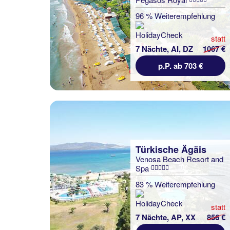
96 % Weiterempfehlung
statt
7 Nächte, AI, DZ
1067 €
p.P. ab 703 €
Türkische Ägäis
Venosa Beach Resort and
Spa
83 % Weiterempfehlung
statt
7 Nächte, AP, XX
856 €