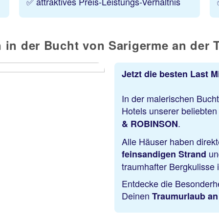
✅ attraktives Preis-Leistungs-Verhältnis
 in der Bucht von Sarigerme an der 
Jetzt die besten Last 
​In der malerischen Buch
Hotels unserer beliebte
.
& ROBINSON
Alle Häuser haben direk
und
feinsandigen Strand
traumhafter Bergkulisse 
Entdecke die Besonderhe
Deinen
Traumurlaub an