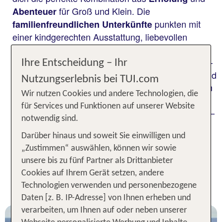
für Groß und Klein. Die
Abenteuer
punkten mit
familienfreundlichen Unterkünfte
einer kindgerechten Ausstattung, liebevollen
und einem
Betreuungsangeboten
abwechslungsreichen
–
Unterhaltungsprogramm
Ihre Entscheidung – Ihr
so hat dein Nachwuchs jede Menge Spaß, während
Nutzungserlebnis bei TUI.com
du dir eine
gönnst. Zudem
wohlverdiente Auszeit
Wir nutzen Cookies und andere Technologien, die
lockt die Türkei mit traumhaften Stränden, einem
für Services und Funktionen auf unserer Website
warmen Klima und
–
herzlicher Gastfreundschaft
notwendig sind.
ideale Voraussetzungen für einen gelungenen
Familienurlaub!
Darüber hinaus und soweit Sie einwilligen und
„Zustimmen“ auswählen, können wir sowie
unsere bis zu fünf Partner als Drittanbieter
Unsere TOP Kinderhotels für 1
Cookies auf Ihrem Gerät setzen, andere
Woche Türkei
Technologien verwenden und personenbezogene
Daten [z. B. IP-Adresse] von Ihnen erheben und
verarbeiten, um Ihnen auf oder neben unserer