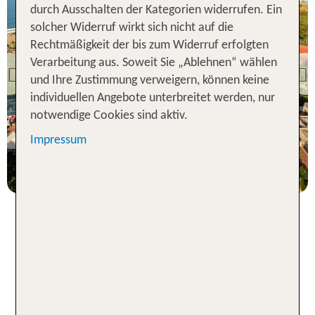
durch Ausschalten der Kategorien widerrufen. Ein
solcher Widerruf wirkt sich nicht auf die
Türkische Riviera
Rechtmäßigkeit der bis zum Widerruf erfolgten
TUI KIDS CLUB Felicia
Verarbeitung aus. Soweit Sie „Ablehnen“ wählen
Village
Previous
und Ihre Zustimmung verweigern, können keine
97 % Weiterempfehlung
individuellen Angebote unterbreitet werden, nur
notwendige Cookies sind aktiv.
statt
7 Nächte, AI, DZ
534 €
Impressum
p.P. ab 421 €
Tipps für deinen Familienurlaub
in einem Kinderhotel in der
Türkei