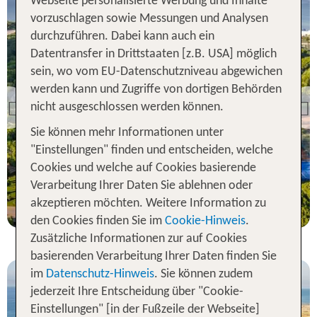
Webseite personalisierte Werbung und Inhalte
vorzuschlagen sowie Messungen und Analysen
durchzuführen. Dabei kann auch ein
Datentransfer in Drittstaaten [z.B. USA] möglich
sein, wo vom EU-Datenschutzniveau abgewichen
Türkische Riviera
TUI MAGIC LIFE
werden kann und Zugriffe von dortigen Behörden
Masmavi
nicht ausgeschlossen werden können.
Previous
96 % Weiterempfehlung
Sie können mehr Informationen unter
"Einstellungen" finden und entscheiden, welche
statt
Cookies und welche auf Cookies basierende
7 Nächte, AI, DZ
886 €
Verarbeitung Ihrer Daten Sie ablehnen oder
p.P. ab 744 €
akzeptieren möchten. Weitere Information zu
den Cookies finden Sie im
Cookie-Hinweis
.
Zusätzliche Informationen zur auf Cookies
basierenden Verarbeitung Ihrer Daten finden Sie
im
Datenschutz-Hinweis
. Sie können zudem
jederzeit Ihre Entscheidung über "Cookie-
Einstellungen" [in der Fußzeile der Webseite]