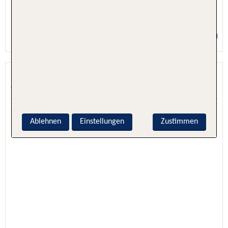
5 Nächte, Hotel + Flug
Preis p.P. ab 1084 €
La Blanche
Turgutreis, Bodrum, Türkei
5.1 - 82 % Weiterempfehlung
Ablehnen
Einstellungen
Zustimmen