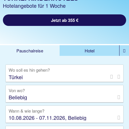
Hotelangebote für 1 Woche
Jetzt ab 355 €
Pauschalreise
Hotel
DEALS
Flug
Ferienhaus
Mietwagen
Wo soll es hin gehen?
Kreuzfahrten
Rundreisen
Ausflüge
Camper
Privattransfer
Zusatzleistungen
Von wo?
Beliebig
Wann & wie lange?
10.08.2026 - 07.11.2026, Beliebig