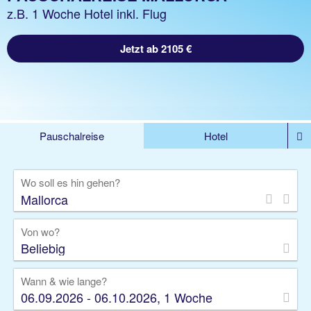
z.B. 1 Woche Hotel inkl. Flug
Jetzt ab 2105 €
Pauschalreise
Hotel
DEALS
Flug
Ferienhaus
Mietwagen
Wo soll es hin gehen?
Kreuzfahrten
Rundreisen
Ausflüge
Camper
Privattransfer
Zusatzleistungen
Von wo?
Beliebig
Wann & wie lange?
06.09.2026 - 06.10.2026, 1 Woche