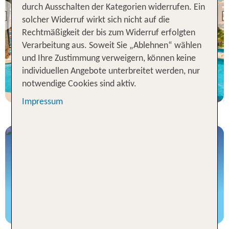
Zafiro Rey Don Jaime &
durch Ausschalten der Kategorien widerrufen. Ein
Spa
Previous
solcher Widerruf wirkt sich nicht auf die
76 % Weiterempfehlung
Rechtmäßigkeit der bis zum Widerruf erfolgten
Verarbeitung aus. Soweit Sie „Ablehnen“ wählen
statt
und Ihre Zustimmung verweigern, können keine
7 Nächte, ÜF, DZ
829 €
individuellen Angebote unterbreitet werden, nur
p.P. ab 575 €
notwendige Cookies sind aktiv.
Impressum
Last Minute in den All-Inclusive Urlaub
Sofort buchen, sofort entspannen
Last Minute All-Inclusive Angebote