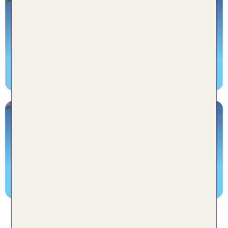
Last Minute Mallorca
Rabatte bis zu 300 € p. P.
Last Minute Mallorca Angebote
Cluburlaub Mallorca
Mallorca All Inclusive erleben
Cluburlaub Mallorca Angebote
Häufige Fragen zu