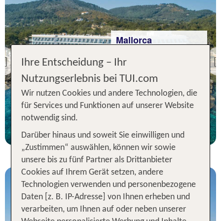
Mallorca
Grupotel Aguait Resort &
Spa
Ihre Entscheidung – Ihr
Previous
98 % Weiterempfehlung
Nutzungserlebnis bei TUI.com
Wir nutzen Cookies und andere Technologien, die
statt
7 Nächte, ÜF, DZ
556 €
für Services und Funktionen auf unserer Website
notwendig sind.
p.P. ab 508 €
Darüber hinaus und soweit Sie einwilligen und
„Zustimmen“ auswählen, können wir sowie
unsere bis zu fünf Partner als Drittanbieter
Cookies auf Ihrem Gerät setzen, andere
Technologien verwenden und personenbezogene
Daten [z. B. IP-Adresse] von Ihnen erheben und
verarbeiten, um Ihnen auf oder neben unserer