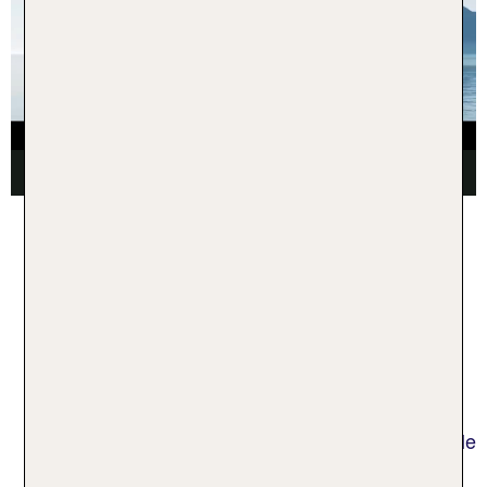
Wann passt eine Pauschalreise
nach Mallorca zu mir?
Eine Pauschalreise eignet sich für viele
Urlaubstypen. Buchst Du eine Mallorca
Pauschalreise All-inclusive, werden Dir im Hotel alle
Wünsche von den Augen abgelesen. Ebenso gut