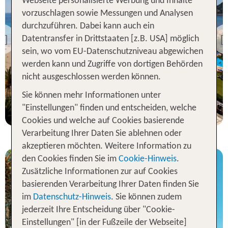
Webseite personalisierte Werbung und Inhalte
vorzuschlagen sowie Messungen und Analysen
Mallorca
Universal Hotel Castell
durchzuführen. Dabei kann auch ein
Royal
Datentransfer in Drittstaaten [z.B. USA] möglich
Previous
96 % Weiterempfehlung
sein, wo vom EU-Datenschutzniveau abgewichen
werden kann und Zugriffe von dortigen Behörden
statt
nicht ausgeschlossen werden können.
7 Nächte, ÜF, DZ
826 €
Sie können mehr Informationen unter
p.P. ab 615 €
"Einstellungen" finden und entscheiden, welche
Cookies und welche auf Cookies basierende
Verarbeitung Ihrer Daten Sie ablehnen oder
akzeptieren möchten. Weitere Information zu
den Cookies finden Sie im
Cookie-Hinweis
.
Zusätzliche Informationen zur auf Cookies
basierenden Verarbeitung Ihrer Daten finden Sie
im
Datenschutz-Hinweis
. Sie können zudem
jederzeit Ihre Entscheidung über "Cookie-
Mallorca
Einstellungen" [in der Fußzeile der Webseite]