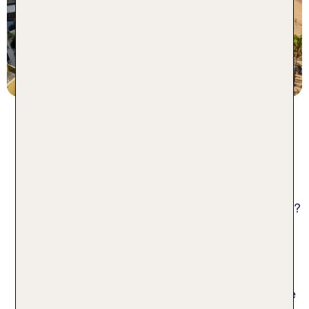
statt
7 Nächte, ÜF, DZ
1853 €
p.P. ab 1481 €
Hotels auf Teneriffa: Urlaub auf
der „Insel des ewigen Frühlings“
Sehnst du dich nach einer Insel, die dir alles bietet?
Als größte der Kanarischen Inseln lockt dich
Teneriffa mit weitläufigen Sandstränden,
aufregenden Nächten in Santa Cruz und
unvergesslichen Wanderungen im Teide-
Nationalpark. Die Vielfalt der möglichen Erlebnisse