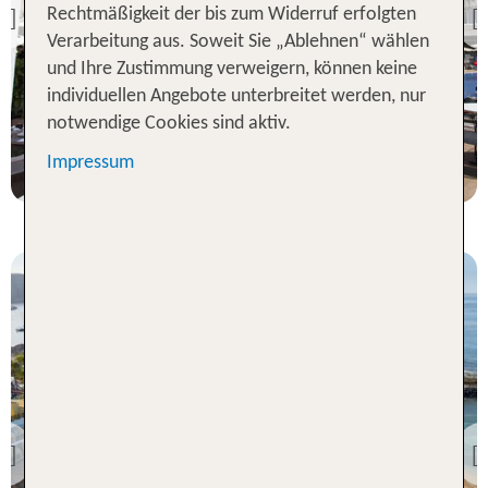
Coral Suites & Spa
Rechtmäßigkeit der bis zum Widerruf erfolgten
Previous
Verarbeitung aus. Soweit Sie „Ablehnen“ wählen
94 % Weiterempfehlung
und Ihre Zustimmung verweigern, können keine
individuellen Angebote unterbreitet werden, nur
7 Nächte, ÜF, JS
notwendige Cookies sind aktiv.
p.P. ab 522 €
Impressum
Teneriffa
Sir Anthony
Previous
99 % Weiterempfehlung