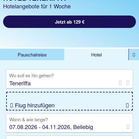
Hotelangebote für 1 Woche
Jetzt ab 129 €
Pauschalreise
Hotel
DEALS
Flug
Ferienhaus
Mietwagen
Wo soll es hin gehen?
Kreuzfahrten
Rundreisen
Ausflüge
Camper
Privattransfer
Zusatzleistungen
Flug hinzufügen
Wann & wie lange?
07.08.2026 - 04.11.2026, Beliebig