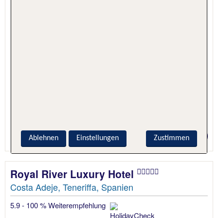
2 Nächte, Nur Hotel
Preis p.P. ab 130 €
Ablehnen
Einstellungen
Zustimmen
Royal River Luxury Hotel
Costa Adeje, Teneriffa, Spanien
5.9 - 100 % Weiterempfehlung