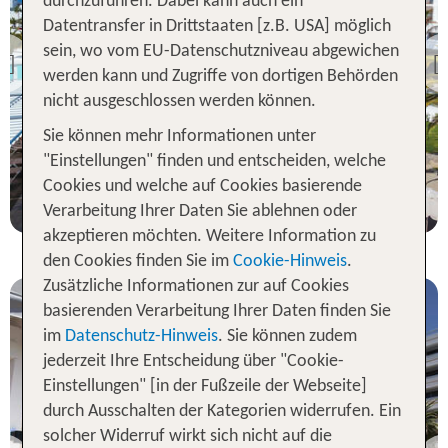
durchzuführen. Dabei kann auch ein
Datentransfer in Drittstaaten [z.B. USA] möglich
Teneriffa
sein, wo vom EU-Datenschutzniveau abgewichen
Hotel Riu Arecas
Previous
werden kann und Zugriffe von dortigen Behörden
96 % Weiterempfehlung
nicht ausgeschlossen werden können.
Sie können mehr Informationen unter
7 Nächte, HP, XX
"Einstellungen" finden und entscheiden, welche
p.P. ab 825 €
Cookies und welche auf Cookies basierende
Verarbeitung Ihrer Daten Sie ablehnen oder
akzeptieren möchten. Weitere Information zu
den Cookies finden Sie im
Cookie-Hinweis
.
Zusätzliche Informationen zur auf Cookies
basierenden Verarbeitung Ihrer Daten finden Sie
im
Datenschutz-Hinweis
. Sie können zudem
jederzeit Ihre Entscheidung über "Cookie-
Einstellungen" [in der Fußzeile der Webseite]
durch Ausschalten der Kategorien widerrufen. Ein
Teneriffa
solcher Widerruf wirkt sich nicht auf die