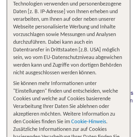
Technologien verwenden und personenbezogene
Inclusive Urlaub auf Teneriffa entführt dich zu
Daten [z. B. IP-Adresse] von Ihnen erheben und
in eine Welt voller
weitläufigen Sandstränden
verarbeiten, um Ihnen auf oder neben unserer
Aktivitäten wie auch wohlverdienter Erholung. Die
Webseite personalisierte Werbung und Inhalte
begeistert mit
größte der Kanarischen Inseln
vorzuschlagen sowie Messungen und Analysen
ihrer Vielseitigkeit, die sich auch in den Angeboten
durchzuführen. Dabei kann auch ein
der All Inclusive Hotels auf Teneriffa widerspiegelt.
Datentransfer in Drittstaaten [z.B. USA] möglich
Erlebe eine
und
Fülle an Freizeitmöglichkeiten
sein, wo vom EU-Datenschutzniveau abgewichen
stimmungsvollem Abendprogramm, gepaart mit
werden kann und Zugriffe von dortigen Behörden
spanischer Gastfreundlichkeit und
kulinarischen
nicht ausgeschlossen werden können.
zu nahezu jeder Tageszeit – vom
Highlights
reichhaltigen Frühstücksbüfett über das stärkende
Sie können mehr Informationen unter
Mittagessen und leckere Snacks zwischendurch bis
"Einstellungen" finden und entscheiden, welche
zu köstlichen Dinners und erfrischenden Getränken
Cookies und welche auf Cookies basierende
am Pool. Ein All Inclusive auf Teneriffa schenkt dir
Verarbeitung Ihrer Daten Sie ablehnen oder
Entspannung und Genuss!
akzeptieren möchten. Weitere Information zu
den Cookies finden Sie im
Cookie-Hinweis
.
Unsere TOP Angebote für 1
Zusätzliche Informationen zur auf Cookies