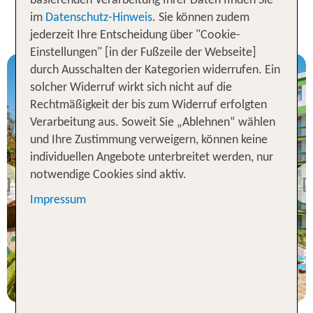
basierenden Verarbeitung Ihrer Daten finden Sie
Woche All Inclusive Urlaub auf
im
Datenschutz-Hinweis
. Sie können zudem
Teneriffa
jederzeit Ihre Entscheidung über "Cookie-
Einstellungen" [in der Fußzeile der Webseite]
durch Ausschalten der Kategorien widerrufen. Ein
solcher Widerruf wirkt sich nicht auf die
Rechtmäßigkeit der bis zum Widerruf erfolgten
Verarbeitung aus. Soweit Sie „Ablehnen“ wählen
und Ihre Zustimmung verweigern, können keine
Teneriffa
individuellen Angebote unterbreitet werden, nur
Parque Vacacional Eden
notwendige Cookies sind aktiv.
Previous
82 % Weiterempfehlung
Impressum
statt
7 Nächte, AI, St
1149 €
p.P. ab 817 €