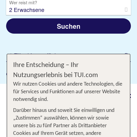
Wer reist mit?
2 Erwachsene
Suchen
1 Filter hinzugefügt
Ihre Entscheidung – Ihr
Gewählte Filter:
AI
Nutzungserlebnis bei TUI.com
Wir nutzen Cookies und andere Technologien, die
für Services und Funktionen auf unserer Website
All Inclusive Urlaub auf Teneriffa:
notwendig sind.
Genieße Spaniens Insel des
Darüber hinaus und soweit Sie einwilligen und
ewigen Frühlings
„Zustimmen“ auswählen, können wir sowie
unsere bis zu fünf Partner als Drittanbieter
Steht dir Sinn nach einem Urlaub auf den Kanaren
Cookies auf Ihrem Gerät setzen, andere
mit Erholung, Umsorgung und Sonne satt? Ein All