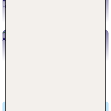
Jetzt buchen
Pauschalreisen Teneriffa
Jetzt buchen
Unsere beliebtesten
Ferienregionen für Deinen
Teneriffa All Inclusive Urlaub