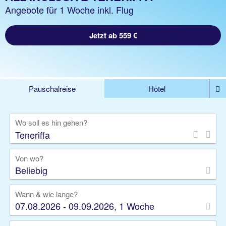
Angebote für 1 Woche inkl. Flug
Jetzt ab 559 €
Pauschalreise
Hotel
DEALS
Flug
Ferienhaus
Mietwagen
Wo soll es hin gehen?
Kreuzfahrten
Rundreisen
Ausflüge
Camper
Privattransfer
Zusatzleistungen
Von wo?
Beliebig
Wann & wie lange?
07.08.2026 - 09.09.2026, 1 Woche