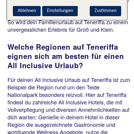
All Inclusive Urlaub auf Teneriffa und tankst neue
Ablehnen
Einstellungen
Zustimmen
Energie am Pool oder auch im Wellness-Bereich.
So wird dein Familienurlaub auf Teneriffa zu einem
unvergesslichen Erlebnis für Groß und Klein.
Welche Regionen auf Teneriffa
eignen sich am besten für einen
All Inclusive Urlaub?
Für deinen All Inclusive Urlaub auf Teneriffa ist zum
Beispiel die Region rund um den Teide
Nationalpark besonders reizvoll. Hier auf Teneriffa
findest du zahlreiche All Inclusive Hotels, die mit
Vollverpflegung und diversen Annehmlichkeiten auf
dich warten: Genieße in deinem Hotel in dieser
Region die ausgezeichnete Gastronomie und
wohltuende Wellness-Angebote, nutze die