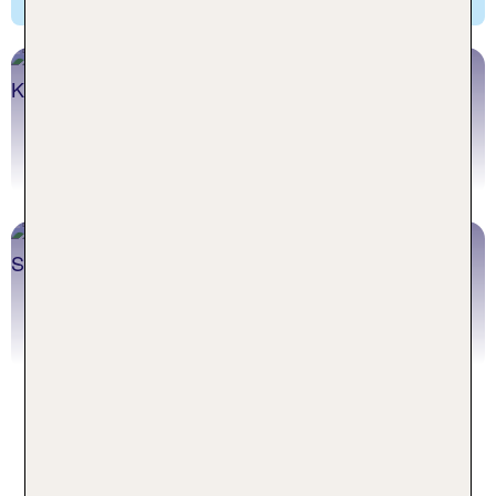
Wanderurlaub Teneriffa
Jetzt buchen
Familienurlaub Teneriffa
Jetzt buchen
Aktivurlaub auf Teneriffa: All
Inclusive Versorgung genießen