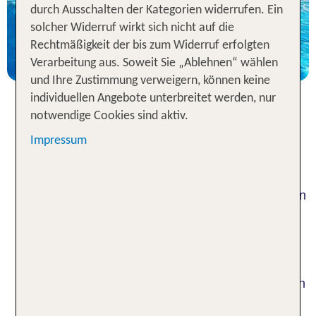
durch Ausschalten der Kategorien widerrufen. Ein
7 Nächte, ÜF, DZ
solcher Widerruf wirkt sich nicht auf die
p.P. ab 361 €
Rechtmäßigkeit der bis zum Widerruf erfolgten
Verarbeitung aus. Soweit Sie „Ablehnen“ wählen
und Ihre Zustimmung verweigern, können keine
individuellen Angebote unterbreitet werden, nur
notwendige Cookies sind aktiv.
Entdecke Spanien: Hotel-Tipps
Impressum
für jede Region
Planst du deinen nächsten Urlaub in einem Hotel in
Spanien und überlegst noch, wohin genau es
gehen soll? Das südeuropäische Land bietet dir
eine ungeheure landschaftliche und kulturelle
Vielfalt: von pulsierenden Großstädten wie Madrid
über Berge bis zu traumhaften Stränden und Inseln
wie Mallorca oder Gran Canaria. Wie auch immer