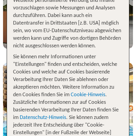
Previous
Webseite personalisierte Werbung und Inhalte
100 % Weiterempfehlung
vorzuschlagen sowie Messungen und Analysen
durchzuführen. Dabei kann auch ein
Datentransfer in Drittstaaten [z.B. USA] möglich
7 Nächte, Ü, DZ
sein, wo vom EU-Datenschutzniveau abgewichen
p.P. ab 372 €
werden kann und Zugriffe von dortigen Behörden
nicht ausgeschlossen werden können.
Sie können mehr Informationen unter
"Einstellungen" finden und entscheiden, welche
Cookies und welche auf Cookies basierende
Verarbeitung Ihrer Daten Sie ablehnen oder
akzeptieren möchten. Weitere Information zu
den Cookies finden Sie im
Cookie-Hinweis
.
Zusätzliche Informationen zur auf Cookies
Costa del Sol
basierenden Verarbeitung Ihrer Daten finden Sie
Hotel BQ Andalucia Beach
im
Datenschutz-Hinweis
. Sie können zudem
Previous
jederzeit Ihre Entscheidung über "Cookie-
99 % Weiterempfehlung
Einstellungen" [in der Fußzeile der Webseite]