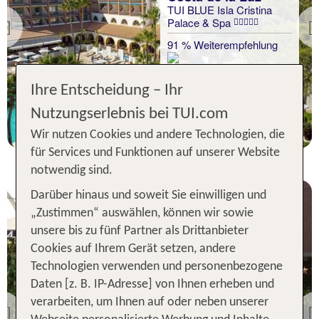
TUI BLUE Isla Cristina
Palace & Spa
Previous
91 % Weiterempfehlung
statt
Ihre Entscheidung – Ihr
7 Nächte, ÜF, DZ
441 €
Nutzungserlebnis bei TUI.com
p.P. ab 438 €
Wir nutzen Cookies und andere Technologien, die
für Services und Funktionen auf unserer Website
notwendig sind.
Darüber hinaus und soweit Sie einwilligen und
„Zustimmen“ auswählen, können wir sowie
unsere bis zu fünf Partner als Drittanbieter
Cookies auf Ihrem Gerät setzen, andere
Technologien verwenden und personenbezogene
Barcelona &
Daten [z. B. IP-Adresse] von Ihnen erheben und
Umgebung
verarbeiten, um Ihnen auf oder neben unserer
Hotel Madanis