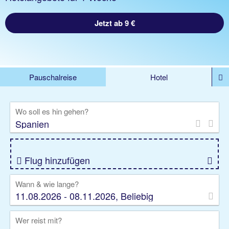
Jetzt ab 9 €
Pauschalreise
Hotel
DEALS
Flug
Ferienhaus
Mietwagen
Wo soll es hin gehen?
Kreuzfahrten
Rundreisen
Ausflüge
Camper
Privattransfer
Zusatzleistungen
Flug hinzufügen
Wann & wie lange?
11.08.2026 - 08.11.2026, Beliebig
Wer reist mit?