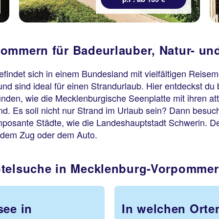
ommern für Badeurlauber, Natur- und
indet sich in einem Bundesland mit vielfältigen Reisemö
d sind ideal für einen Strandurlaub. Hier entdeckst du 
unden, wie die Mecklenburgische Seenplatte mit ihren at
and. Es soll nicht nur Strand im Urlaub sein? Dann bes
mposante Städte, wie die Landeshauptstadt Schwerin. D
it dem Zug oder dem Auto.
otelsuche in Mecklenburg-Vorpomme
see in
In welchen Orten