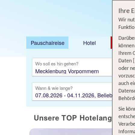
Ihre 
Wir nut
Funktio
Darüber
Pauschalreise
Hotel
DEAL
können 
Ihrem 
Ausfl
Daten [
Wo soll es hin gehen?
oder ne
vorzus
auch ei
Wann & wie lange?
Datensc
07.08.2026 - 04.11.2026, Beliebig
Behörd
Sie kön
Unsere TOP Hotelangebote
entsche
Verarbe
Informa