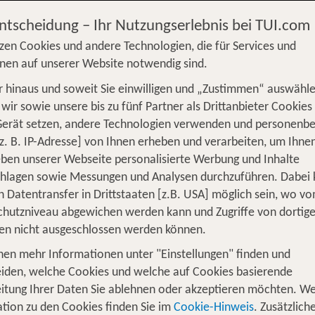
Entscheidung – Ihr Nutzungserlebnis bei TUI.com
zen Cookies und andere Technologien, die für Services und
nen auf unserer Website notwendig sind.
 hinaus und soweit Sie einwilligen und „Zustimmen“ auswähle
S
Flug
Ferienhaus
Mietwagen
Kreu
wir sowie unsere bis zu fünf Partner als Drittanbieter Cookies
Gerät setzen, andere Technologien verwenden und personenb
üge
Camper
Privattransfer
Zusatzleistun
z. B. IP-Adresse] von Ihnen erheben und verarbeiten, um Ihne
ben unserer Webseite personalisierte Werbung und Inhalte
Flug hinzufügen
chlagen sowie Messungen und Analysen durchzuführen. Dabei
n Datentransfer in Drittstaaten [z.B. USA] möglich sein, wo v
Wer reist mit?
hutzniveau abgewichen werden kann und Zugriffe von dortig
F
2 Erwachsene
en nicht ausgeschlossen werden können.
nen mehr Informationen unter "Einstellungen" finden und
 für 2 Nächte Mecklenburg-Vorpomme
iden, welche Cookies und welche auf Cookies basierende
itung Ihrer Daten Sie ablehnen oder akzeptieren möchten. We
tion zu den Cookies finden Sie im
Cookie-Hinweis
. Zusätzlich