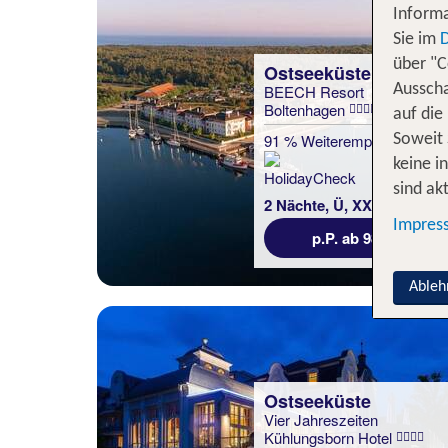
Informa
Sie im
über "C
Ostseeküste
BEECH Resort
Ausscha
Boltenhagen
auf die
91 % Weiterempfehlung
Soweit 
keine i
sind akt
2 Nächte, Ü, XX
Impres
p.P. ab 98 €
Ableh
Ostseeküste
Vier Jahreszeiten
Kühlungsborn Hotel