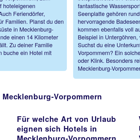
f hoteleigenen
fantastische Wasserspor
Auch Feriendörfer,
Seenplatte gehören rund
ür Familien. Planst du den
hervorragende Badeseen.
küste in Mecklenburg-
kommen ebenfalls voll a
nde einen 14 Kilometer
Beispiel in Untergöhren,
llt. Zu deiner Familie
Suchst du eine Unterkunf
n buche ein Hotel mit
Vorpommern? Ein solches
oder Klink. Besonders rei
Mecklenburg-Vorpomme
in Mecklenburg-Vorpommern
Für welche Art von Urlaub
eignen sich Hotels in
Mecklenburg-Vorpommern