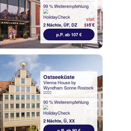
99 % Weiterempfehlung
statt
2 Nächte, ÜF, DZ
115 €
p.P. ab 107 €
Ostseeküste
Vienna House by
Wyndham Sonne Rostock
90 % Weiterempfehlung
2 Nächte, Ü, XX
p.P. ab 90 €