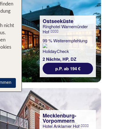
 finden
idung
Ostseeküste
h nicht
Ringhotel Warnemünder
Hof
us.
99 % Weiterempfehlung
nen
ookies
2 Nächte, HP, DZ
p.P. ab 194 €
immen
Mecklenburg-
Vorpommern
Hotel Anklamer Hof