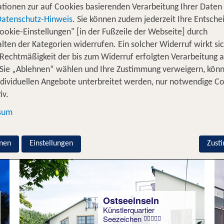
tionen zur auf Cookies basierenden Verarbeitung Ihrer Daten
Datenschutz-Hinweis
. Sie können zudem jederzeit Ihre Entsche
ookie-Einstellungen" [in der Fußzeile der Webseite] durch
Ostseeküste
lten der Kategorien widerrufen. Ein solcher Widerruf wirkt sic
Pentahotel Rostock
 Rechtmäßigkeit der bis zum Widerruf erfolgten Verarbeitung a
90 % Weiterempfehlung
Sie „Ablehnen“ wählen und Ihre Zustimmung verweigern, kön
ndividuellen Angebote unterbreitet werden, nur notwendige C
iv.
2 Nächte, ÜF, DZ
sum
p.P. ab 195 €
nen
Einstellungen
Zust
Ostseeinseln
Künstlerquartier
Seezeichen