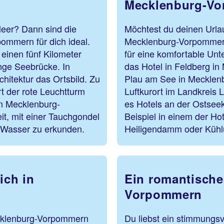
Mecklenburg-Vo
eer? Dann sind die
Möchtest du deinen Urla
ommern für dich ideal.
Mecklenburg-Vorpommern
einen fünf Kilometer
für eine komfortable Unte
nge Seebrücke. In
das Hotel in Feldberg i
itektur das Ortsbild. Zu
Plau am See in Mecklen
 der rote Leuchtturm
Luftkurort im Landkreis L
in Mecklenburg-
es Hotels an der Ostsee
it, mit einer Tauchgondel
Beispiel in einem der Ho
r Wasser zu erkunden.
Heiligendamm oder Küh
ich in
Ein romantische
Vorpommern
Mecklenburg-Vorpommern
Du liebst ein stimmungs