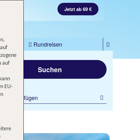
Jetzt ab 69 €
n,
zfahrten
Rundreisen
 auf
ezogene
gen
n auf
Suchen
 kann
om EU-
en
ilter hinzufügen
rn
itere
e