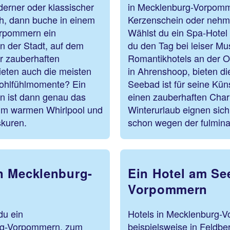
derner oder klassischer
in Mecklenburg-Vorpomm
ch, dann buche in einem
Kerzenschein oder nehme
orpommern ein
Wählst du ein Spa-Hotel
n der Stadt, auf dem
du den Tag bei leiser Mu
r zauberhaften
Romantikhotels an der 
ieten auch die meisten
in Ahrenshoop, bieten di
Wohlfühlmomente? Ein
Seebad ist für seine Kün
n ist dann genau das
einen zauberhaften Char
h im warmen Whirlpool und
Winterurlaub eignen sich
skuren.
schon wegen der fulmin
n Mecklenburg-
Ein Hotel am Se
Vorpommern
du ein
Hotels in Mecklenburg-V
urg-Vorpommern, zum
beispielsweise in Feldb