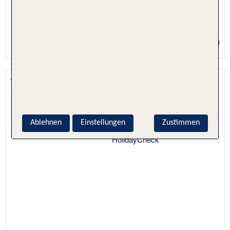
2 Nächte, Nur Hotel
Preis p.P. ab 286 €
The Grand Ahrenshoop
Ostseebad Ahrenshoop, Mecklenburg
Ostseeküste, Deutschland
Ablehnen
Einstellungen
Zustimmen
5.0 - 81 % Weiterempfehlung