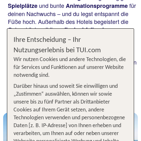
und bunte
für
Spielplätze
Animationsprogramme
deinen Nachwuchs – und du legst entspannt die
Füße hoch. Außerhalb des Hotels begeistert die
Ostseeküste mit ihren
flach abfallenden
, die zum Planschen und
Stränden
Ihre Entscheidung – Ihr
Sandburgenbauen einladen. Ob in
Deutschland
Nutzungserlebnis bei TUI.com
oder
: Ein Kinderhotel an der Ostsee ist der
Polen
Wir nutzen Cookies und andere Technologien, die
perfekte Ort für eine unvergessliche Zeit mit deinen
für Services und Funktionen auf unserer Website
Lieben.
notwendig sind.
Darüber hinaus und soweit Sie einwilligen und
Unsere TOP Kinderhotels für 1
„Zustimmen“ auswählen, können wir sowie
Woche an der Ostsee
unsere bis zu fünf Partner als Drittanbieter
Cookies auf Ihrem Gerät setzen, andere
Technologien verwenden und personenbezogene
Daten [z. B. IP-Adresse] von Ihnen erheben und
verarbeiten, um Ihnen auf oder neben unserer