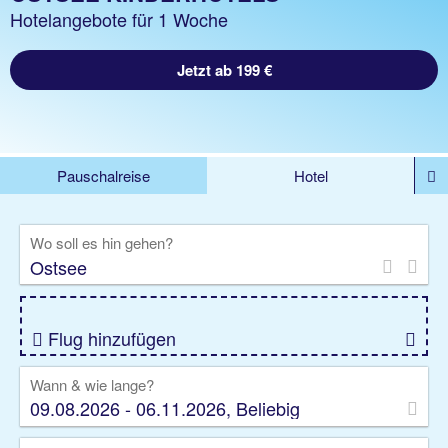
Hotelangebote für 1 Woche
Jetzt ab 199 €
Pauschalreise
Hotel
DEALS
Flug
Ferienhaus
Mietwagen
Wo soll es hin gehen?
Kreuzfahrten
Rundreisen
Ausflüge
Camper
Privattransfer
Zusatzleistungen
Flug hinzufügen
Wann & wie lange?
09.08.2026 - 06.11.2026, Beliebig