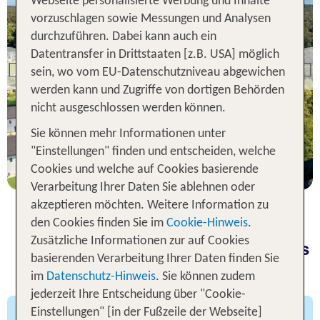
Webseite personalisierte Werbung und Inhalte
vorzuschlagen sowie Messungen und Analysen
Insel Usedom
durchzuführen. Dabei kann auch ein
Familienresort Usedom
Datentransfer in Drittstaaten [z.B. USA] möglich
Previous
sein, wo vom EU-Datenschutzniveau abgewichen
83 % Weiterempfehlung
werden kann und Zugriffe von dortigen Behörden
nicht ausgeschlossen werden können.
statt
7 Nächte, HP, DZ
582 €
Sie können mehr Informationen unter
"Einstellungen" finden und entscheiden, welche
p.P. ab 394 €
Cookies und welche auf Cookies basierende
Verarbeitung Ihrer Daten Sie ablehnen oder
akzeptieren möchten. Weitere Information zu
den Cookies finden Sie im
Cookie-Hinweis
.
Zusätzliche Informationen zur auf Cookies
Entdecke die besten Kinderhotels
basierenden Verarbeitung Ihrer Daten finden Sie
an der Ostsee bei TUI
im
Datenschutz-Hinweis
. Sie können zudem
jederzeit Ihre Entscheidung über "Cookie-
Einstellungen" [in der Fußzeile der Webseite]