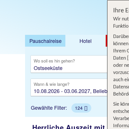
Ihre 
Wir nut
Funktio
Darüber
Pauschalreise
Hotel
DEAL
können 
Ihrem 
Ausfl
Daten [
Wo soll es hin gehen?
oder ne
vorzus
auch ei
Wann & wie lange?
Datensc
10.08.2026 - 03.06.2027, Beliebig
Behörd
Sie kön
Gewählte Filter:
124
entsche
Verarbe
Herrliche Auszeit mit Meerb
Informa