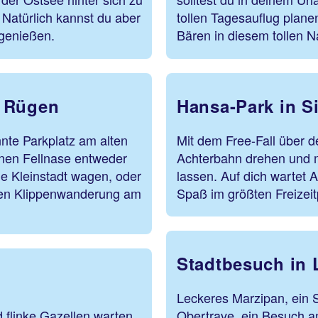
Natürlich kannst du aber
tollen Tagesauflug planen
 genießen.
Bären in diesem tollen 
f Rügen
Hansa-Park in S
nte Parkplatz am alten
Mit dem Free-Fall über d
inen Fellnase entweder
Achterbahn drehen und m
he Kleinstadt wagen, oder
lassen. Auf dich wartet
nden Klippenwanderung am
Spaß im größten Freizeit
Stadtbesuch in
Leckeres Marzipan, ein 
 flinke Gazellen warten
Obertrave, ein Besuch am