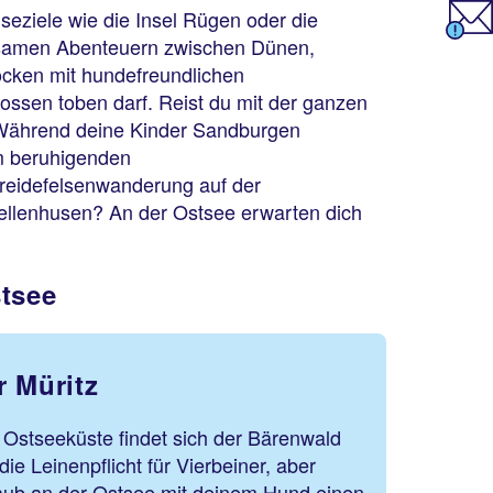
seziele wie die Insel Rügen oder die
nsamen Abenteuern zwischen Dünen,
ocken mit hundefreundlichen
nossen toben darf. Reist du mit der ganzen
: Während deine Kinder Sandburgen
em beruhigenden
Kreidefelsenwanderung auf der
ellenhusen? An der Ostsee erwarten dich
stsee
r Müritz
 Ostseeküste findet sich der Bärenwald
 die Leinenpflicht für Vierbeiner, aber
laub an der Ostsee mit deinem Hund einen