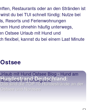
ünften, Restaurants oder an den Stränden ist
wirst du bei TUI schnell fündig: Nutze bei
tels, Resorts und Ferienwohnungen
einem Hund ohnehin häufig unterwegs,
inen Ostsee Urlaub mit Hund und
h flexibel, kannst du bei einem Last Minute
 Ostsee
Hundestrand Deutschland:
Schle
Das sind die TOP 10 Hundestrände an der
Mein U
Ostsee und Nordsee