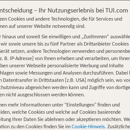
Entscheidung – Ihr Nutzungserlebnis bei TUI.com
zen Cookies und andere Technologien, die für Services und
nen auf unserer Website notwendig sind.
 hinaus und soweit Sie einwilligen und „Zustimmen“ auswähle
S
Flug
Ferienhaus
Mietwagen
Kreu
wir sowie unsere bis zu fünf Partner als Drittanbieter Cookies
Gerät setzen, andere Technologien verwenden und personenb
üge
Camper
Privattransfer
Zusatzleistun
z. B. IP-Adresse] von Ihnen erheben und verarbeiten, um Ihne
ben unserer Webseite personalisierte Werbung und Inhalte
Flug hinzufügen
chlagen sowie Messungen und Analysen durchzuführen. Dabei
n Datentransfer in Drittstaaten [z.B. USA] möglich sein, wo v
Wer reist mit?
hutzniveau abgewichen werden kann und Zugriffe von dortig
1
2 Erwachsene
en nicht ausgeschlossen werden können.
nen mehr Informationen unter "Einstellungen" finden und
iden, welche Cookies und welche auf Cookies basierende
itung Ihrer Daten Sie ablehnen oder akzeptieren möchten. We
lick: Urlaub mit Hund an der Ostsee
tion zu den Cookies finden Sie im
Cookie-Hinweis
. Zusätzlich