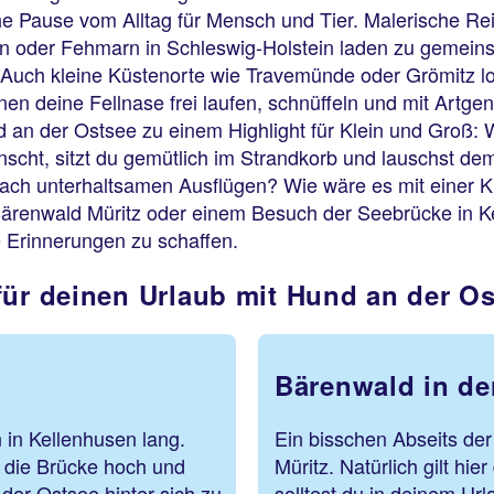
e Pause vom Alltag für Mensch und Tier. Malerische Rei
n oder Fehmarn in Schleswig-Holstein laden zu gemei
 Auch kleine Küstenorte wie Travemünde oder Grömitz l
en deine Fellnase frei laufen, schnüffeln und mit Artge
nd an der Ostsee zu einem Highlight für Klein und Groß
nscht, sitzt du gemütlich im Strandkorb und lauschst d
nach unterhaltsamen Ausflügen? Wie wäre es mit einer 
Bärenwald Müritz oder einem Besuch der Seebrücke in K
e Erinnerungen zu schaffen.
für deinen Urlaub mit Hund an der O
Bärenwald in de
 in Kellenhusen lang.
Ein bisschen Abseits der
 die Brücke hoch und
Müritz. Natürlich gilt hier
der Ostsee hinter sich zu
solltest du in deinem Ur