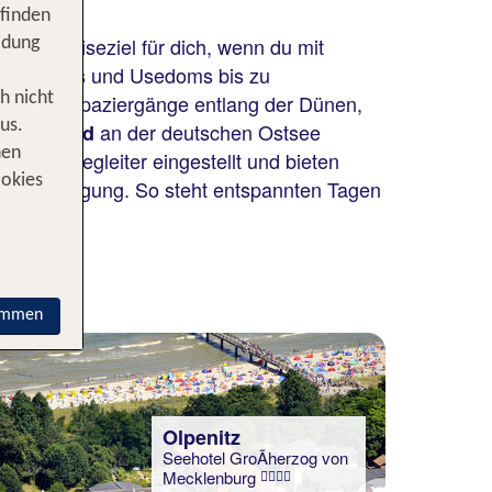
 finden
rfekte Reiseziel für dich, wenn du mit
idung
Rügens und Usedoms bis zu
en
ur. Ob Spaziergänge entlang der Dünen,
h nicht
us.
an der deutschen Ostsee
b mit Hund
nen
erische Begleiter eingestellt und bieten
ookies
icher Versorgung. So steht entspannten Tagen
 2026
immen
Olpenitz
Seehotel GroÃherzog von
Mecklenburg