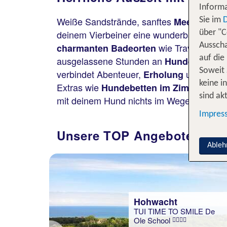
Informa
Weiße Sandstrände, sanftes
Meeresraus
Sie im
deinem Vierbeiner eine wunderbare Land
über "C
wie Travemünde o
Ausscha
charmanten Badeorten
auf die
ausgelassene Stunden an
Hundestränd
See
Soweit 
verbindet Abenteuer,
und Natur
Erholung
keine i
lung
Extras wie
, Wil
Hundebetten im Zimmer
sind akt
mit deinem Hund nichts im Wege.
statt
Impres
308 €
Unsere TOP Angebote für d
€
Ableh
Hohwacht
TUI TIME TO SMILE De
Ole School