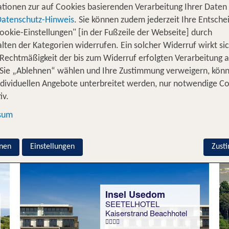
tionen zur auf Cookies basierenden Verarbeitung Ihrer Daten
und beschauliche
: Die Ostsee ist das pe
chen
Seebäder
Datenschutz-Hinweis
. Sie können zudem jederzeit Ihre Entsche
schaft entdecken möchtest. Von den
ookie-Einstellungen" [in der Fußzeile der Webseite] durch
weitläufigen Küst
der Timmendorfer Strand erwartet euch Abwechslung p
lten der Kategorien widerrufen. Ein solcher Widerruf wirkt sic
 Rechtmäßigkeit der bis zum Widerruf erfolgten Verarbeitung a
oder Ausflüge zu maritimen Hafenstädten – ein
en
Urlau
Sie „Ablehnen“ wählen und Ihre Zustimmung verweigern, kön
. Viele Hotels und
sind bestens auf ti
Ferienwohnungen
ndividuellen Angebote unterbreitet werden, nur notwendige C
lkommensleckerlis und teils sogar Kontakte zu tierärztl
iv.
sum
einen Urlaub mit Hund an der Ostsee
nen
Einstellungen
Zust
Insel Usedom
SEETELHOTEL
Kaiserstrand Beachhotel