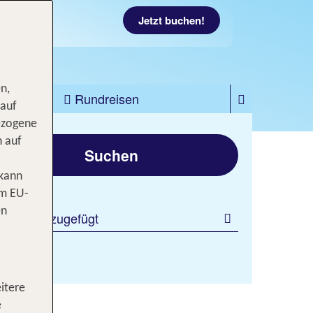
Jetzt buchen!
n,
zfahrten
Rundreisen
 auf
ezogene
gen
n auf
Suchen
 kann
om EU-
en
 Filter hinzugefügt
itere
e