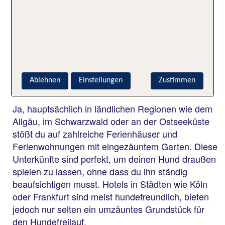
mit in die Parks nehmen, solange du ihn an der
Leine führst.
Gibt es hundefreundliche
Unterkünfte mit umzäuntem
Grundstück?
Ablehnen
Einstellungen
Zustimmen
Ja, hauptsächlich in ländlichen Regionen wie dem
Allgäu, im Schwarzwald oder an der Ostseeküste
stößt du auf zahlreiche Ferienhäuser und
Ferienwohnungen mit eingezäuntem Garten. Diese
Unterkünfte sind perfekt, um deinen Hund draußen
spielen zu lassen, ohne dass du ihn ständig
beaufsichtigen musst. Hotels in Städten wie Köln
oder Frankfurt sind meist hundefreundlich, bieten
jedoch nur selten ein umzäuntes Grundstück für
den Hundefreilauf.