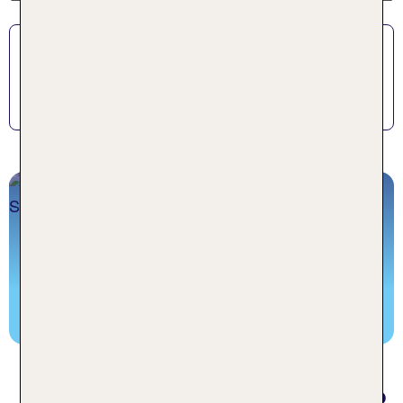
Previous
Tobe mit deinem vierbeinigen Liebling beim
Nordseeurlaub durchs Wattenmeer!
Nordsee Urlaub mit Hund
Urlaub mit Hund
Ein Überblick für deinen Urlaub mit deinem
Vierbeiner
Hundefreundlichen Urlaub buchen
Häufig gestellte Fragen zu Urlaub