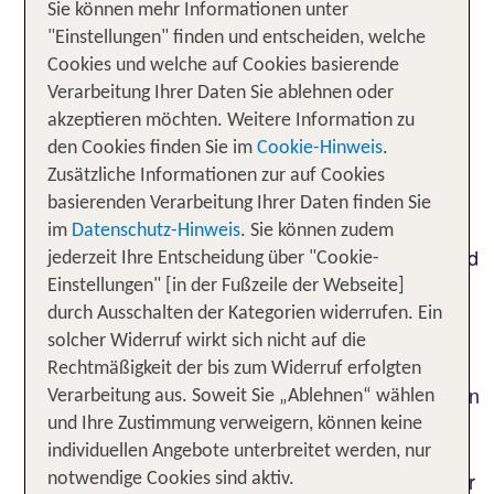
Momente erleben
Sie können mehr Informationen unter
"Einstellungen" finden und entscheiden, welche
Dein Hund streift fröhlich durch
,
weite Wiesen
Cookies und welche auf Cookies basierende
während du tief die frische Landluft einatmest.
Verarbeitung Ihrer Daten Sie ablehnen oder
Kannst du dir einen schöneren Urlaub vorstellen?
akzeptieren möchten. Weitere Information zu
Eine Auszeit mit deinem Hund in Deutschland
den Cookies finden Sie im
Cookie-Hinweis
.
bietet dir genau das! Du findest hier
Zusätzliche Informationen zur auf Cookies
, die nicht nur ein
hundefreundliche Hotels
basierenden Verarbeitung Ihrer Daten finden Sie
bequemes Zimmer, sondern teils auch Extras wie
im
Datenschutz-Hinweis
. Sie können zudem
Näpfe, Decken oder sogar eingezäunte Gärten und
jederzeit Ihre Entscheidung über "Cookie-
Kontakt zu veterinärmedizinischer Versorgung
Einstellungen" [in der Fußzeile der Webseite]
bereithalten. So fühlst du dich mit deinem
durch Ausschalten der Kategorien widerrufen. Ein
Vierbeiner sofort willkommen. Und das Beste: In
solcher Widerruf wirkt sich nicht auf die
dem vielseitigen Urlaubsland Deutschland hast du
Rechtmäßigkeit der bis zum Widerruf erfolgten
die Wahl zwischen entspannten
an
Spaziergängen
Verarbeitung aus. Soweit Sie „Ablehnen“ wählen
Seen, aufregenden
oder
Bergwanderungen
und Ihre Zustimmung verweigern, können keine
am Meer. In Städten wie Köln oder
Strandtagen
individuellen Angebote unterbreitet werden, nur
Frankfurt profitierst du von einer guten Infrastruktur
notwendige Cookies sind aktiv.