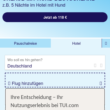
z.B. 5 Nächte im Hotel mit Hund
Jetzt ab 118 €
Pauschalreise
Hotel
DEALS
Flug
Ferienhaus
Mietwagen
Wo soll es hin gehen?
Kreuzfahrten
Rundreisen
Ausflüge
Camper
Privattransfer
Zusatzleistungen
Flug hinzufügen
Wann & wie lange?
Ihre Entscheidung – Ihr
08.08.2026 - 04.06.2027, Beliebig
Nutzungserlebnis bei TUI.com