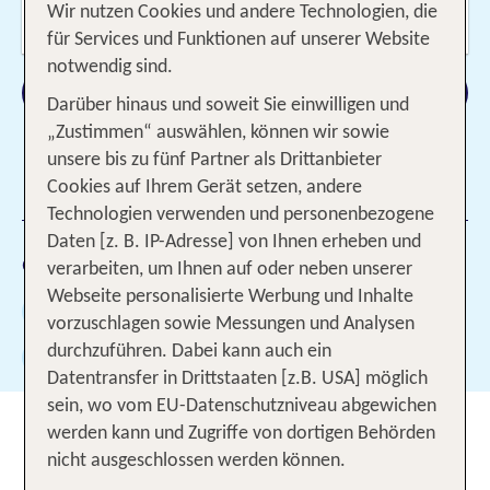
Wer reist mit?
Wir nutzen Cookies und andere Technologien, die
2 Erwachsene
für Services und Funktionen auf unserer Website
notwendig sind.
Suchen
Darüber hinaus und soweit Sie einwilligen und
„Zustimmen“ auswählen, können wir sowie
unsere bis zu fünf Partner als Drittanbieter
Cookies auf Ihrem Gerät setzen, andere
4 Filter hinzugefügt
Technologien verwenden und personenbezogene
Daten [z. B. IP-Adresse] von Ihnen erheben und
Gewählte Filter:
ab 3 Sonnen
verarbeiten, um Ihnen auf oder neben unserer
Webseite personalisierte Werbung und Inhalte
Gesamtbewertung mind. 2.5 (von 6)
vorzuschlagen sowie Messungen und Analysen
durchzuführen. Dabei kann auch ein
Weiterempfehlung mind. 80%
124
Datentransfer in Drittstaaten [z.B. USA] möglich
sein, wo vom EU-Datenschutzniveau abgewichen
Urlaub mit Hund in Deutschland:
werden kann und Zugriffe von dortigen Behörden
Gemeinsam die schönsten
nicht ausgeschlossen werden können.