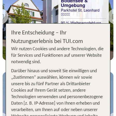
Bodensee &
Umgebung
Parkhotel St. Leonhard
Previous
90 % Weiterempfehlung
Ihre Entscheidung – Ihr
statt
4 Nächte, ÜF, DZ
380 €
Nutzungserlebnis bei TUI.com
p.P. ab 307 €
Wir nutzen Cookies und andere Technologien, die
für Services und Funktionen auf unserer Website
notwendig sind.
Darüber hinaus und soweit Sie einwilligen und
„Zustimmen“ auswählen, können wir sowie
unsere bis zu fünf Partner als Drittanbieter
Cookies auf Ihrem Gerät setzen, andere
Technologien verwenden und personenbezogene
Daten [z. B. IP-Adresse] von Ihnen erheben und
Bodensee &
verarbeiten, um Ihnen auf oder neben unserer
Umgebung