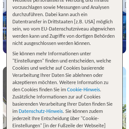
Webseite personalisierte Werbung und Inhalte
Ibis Styles Konstanz
Previous
vorzuschlagen sowie Messungen und Analysen
92 % Weiterempfehlung
durchzuführen. Dabei kann auch ein
Datentransfer in Drittstaaten [z.B. USA] möglich
sein, wo vom EU-Datenschutzniveau abgewichen
4 Nächte, ÜF, XX
werden kann und Zugriffe von dortigen Behörden
p.P. ab 242 €
nicht ausgeschlossen werden können.
Sie können mehr Informationen unter
"Einstellungen" finden und entscheiden, welche
Cookies und welche auf Cookies basierende
Verarbeitung Ihrer Daten Sie ablehnen oder
akzeptieren möchten. Weitere Information zu
den Cookies finden Sie im
Cookie-Hinweis
.
Zusätzliche Informationen zur auf Cookies
Bodensee &
basierenden Verarbeitung Ihrer Daten finden Sie
Umgebung
im
Datenschutz-Hinweis
. Sie können zudem
Ibis Styles Friedrichshafen
jederzeit Ihre Entscheidung über "Cookie-
Previous
Einstellungen" [in der Fußzeile der Webseite]
85 % Weiterempfehlung