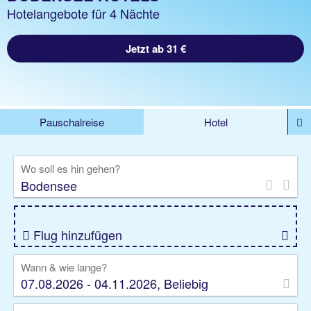
Hotelangebote für 4 Nächte
Jetzt ab 31 €
Pauschalreise
Hotel
DEALS
Flug
Ferienhaus
Mietwagen
Wo soll es hin gehen?
Kreuzfahrten
Rundreisen
Ausflüge
Camper
Privattransfer
Zusatzleistungen
Flug hinzufügen
Wann & wie lange?
07.08.2026 - 04.11.2026, Beliebig