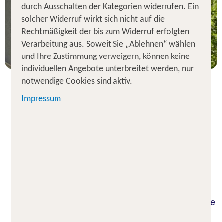
durch Ausschalten der Kategorien widerrufen. Ein
solcher Widerruf wirkt sich nicht auf die
4 Nächte, Ü, XX
Rechtmäßigkeit der bis zum Widerruf erfolgten
p.P. ab 164 €
Verarbeitung aus. Soweit Sie „Ablehnen“ wählen
und Ihre Zustimmung verweigern, können keine
individuellen Angebote unterbreitet werden, nur
notwendige Cookies sind aktiv.
Impressum
Urlaub im Bodensee Hotel am
größten Binnengewässer
Deutschlands
Dein Hotel am Bodensee befindet sich im
nördlichen Alpenvorland. Mit einer Fläche von 536
Quadratkilometern liegt der See wie ein Meer vor
dir. Neben Deutschland grenzen Österreich und die
Schweiz an das Gewässer. Dich erwartet ein fast