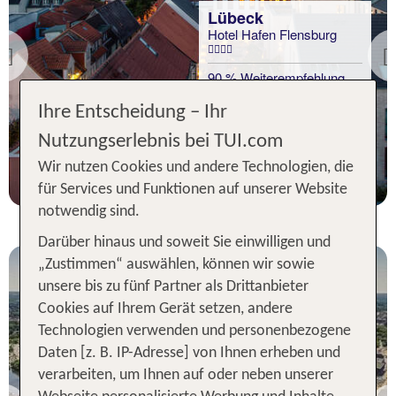
Lübeck
Hotel Hafen Flensburg
Previous
90 % Weiterempfehlung
Ihre Entscheidung – Ihr
statt
1 Nacht, ÜF, DZ
128 €
Nutzungserlebnis bei TUI.com
p.P. ab 120 €
Wir nutzen Cookies und andere Technologien, die
für Services und Funktionen auf unserer Website
notwendig sind.
Darüber hinaus und soweit Sie einwilligen und
„Zustimmen“ auswählen, können wir sowie
unsere bis zu fünf Partner als Drittanbieter
Cookies auf Ihrem Gerät setzen, andere
Technologien verwenden und personenbezogene
Daten [z. B. IP-Adresse] von Ihnen erheben und
verarbeiten, um Ihnen auf oder neben unserer
Lübeck