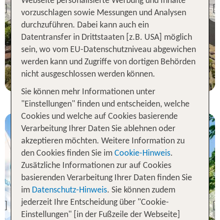
Webseite personalisierte Werbung und Inhalte
Holiday Inn Luebeck
Previous
vorzuschlagen sowie Messungen und Analysen
91 % Weiterempfehlung
durchzuführen. Dabei kann auch ein
Datentransfer in Drittstaaten [z.B. USA] möglich
sein, wo vom EU-Datenschutzniveau abgewichen
1 Nacht, Ü, XX
werden kann und Zugriffe von dortigen Behörden
p.P. ab 72 €
nicht ausgeschlossen werden können.
Sie können mehr Informationen unter
"Einstellungen" finden und entscheiden, welche
Cookies und welche auf Cookies basierende
Verarbeitung Ihrer Daten Sie ablehnen oder
akzeptieren möchten. Weitere Information zu
den Cookies finden Sie im
Cookie-Hinweis
.
Zusätzliche Informationen zur auf Cookies
basierenden Verarbeitung Ihrer Daten finden Sie
Lübeck
im
Datenschutz-Hinweis
. Sie können zudem
Best Western Hotel
Prisma
jederzeit Ihre Entscheidung über "Cookie-
Previous
Einstellungen" [in der Fußzeile der Webseite]
99 % Weiterempfehlung