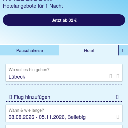
Hotelangebote für 1 Nacht
Jetzt ab 32 €
Pauschalreise
Hotel
DEALS
Flug
Ferienhaus
Mietwagen
Wo soll es hin gehen?
Kreuzfahrten
Rundreisen
Ausflüge
Camper
Privattransfer
Zusatzleistungen
Flug hinzufügen
Wann & wie lange?
08.08.2026 - 05.11.2026, Beliebig