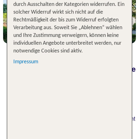
durch Ausschalten der Kategorien widerrufen. Ein
solcher Widerruf wirkt sich nicht auf die
1 Nacht, ÜF, XX
Rechtmäßigkeit der bis zum Widerruf erfolgten
p.P. ab 52 €
Verarbeitung aus. Soweit Sie „Ablehnen“ wählen
und Ihre Zustimmung verweigern, können keine
individuellen Angebote unterbreitet werden, nur
notwendige Cookies sind aktiv.
Impressum
Hotels in Lübeck: Verbringe deine
Urlaubstage in malerischer
Umgebung
Wenn du einen Städtetrip nach Lübeck planst,
kannst du aus einer Vielzahl an ausgezeichneten
Hotels deinen Favoriten wählen. Lübeck ist bekannt
für seine mittelalterliche Altstadt, seine prachtvolle
Backsteinarchitektur und natürlich das berühmte