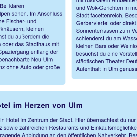
Bei klaren
und Wok-Gerichten in mod
lpen sehen. Im Anschluss
Stadt facettenreich. Bes
he Fischer- und
Gerberviertel oder direk
rkhäusern, kleinen
Sonnenterrassen zum Ve
hst du außerdem die
schlenderst du am Wasser
 oder das Stadthaus mit
kleinen Bars oder Weinlo
Spaziergang entlang der
besuchst du eine Vorstel
 benachbarte Neu-Ulm
städtischen Theater Deu
anz ohne Auto oder große
Aufenthalt in Ulm genuss
tel im Herzen von Ulm
in Hotel im Zentrum der Stadt. Hier übernachtest du nu
 sowie zahlreichen Restaurants und Einkaufsmöglichkeit
gende Anbindung an den öffentlichen Nahverkehr. Beson