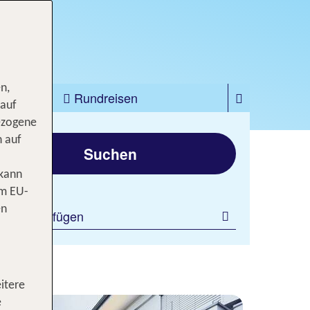
n,
zfahrten
Rundreisen
 auf
ezogene
gen
n auf
Suchen
 kann
om EU-
en
ilter hinzufügen
itere
e