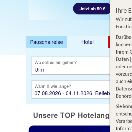
Jetzt ab 90 €
Ihre 
Wir nut
Funktio
Darüber
Pauschalreise
Hotel
DEAL
können 
Ihrem 
Ausfl
Daten [
Wo soll es hin gehen?
oder ne
vorzus
auch ei
Wann & wie lange?
Datensc
07.08.2026 - 04.11.2026, Beliebig
Behörd
Sie kön
Unsere TOP Hotelangebote 
entsche
Verarbe
Informa