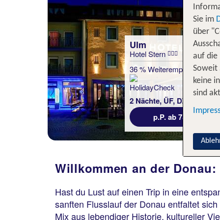
Informa
Sie im
über "C
Ulm
Ausscha
Hotel Stern
auf die
36 % Weiterempfehlung
Soweit 
keine i
sind akt
2 Nächte, ÜF, DZ
Impres
p.P. ab 75 €
Ableh
Willkommen an der Donau: 
Hast du Lust auf einen Trip in eine ents
sanften Flusslauf der Donau entfaltet si
Mix aus lebendiger Historie, kultureller 