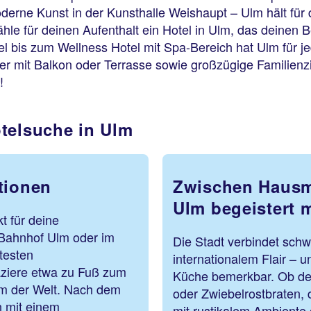
derne Kunst in der Kunsthalle Weishaupt – Ulm hält für 
Wähle für deinen Aufenthalt ein Hotel in Ulm, das deinen
otel bis zum Wellness Hotel mit Spa-Bereich hat Ulm für 
r mit Balkon oder Terrasse sowie großzügige Familienzi
t!
telsuche in Ulm
tionen
Zwischen Hausm
Ulm begeistert m
t für deine
Bahnhof Ulm oder im
Die Stadt verbindet sch
testen
internationalem Flair – 
aziere etwa zu Fuß zum
Küche bemerkbar. Ob def
rm der Welt. Nach dem
oder Zwiebelrostbraten, d
n mit einem
mit rustikalem Ambiente 