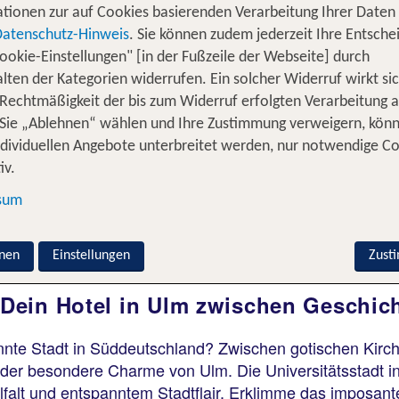
tionen zur auf Cookies basierenden Verarbeitung Ihrer Daten
Datenschutz-Hinweis
. Sie können zudem jederzeit Ihre Entsche
ookie-Einstellungen" [in der Fußzeile der Webseite] durch
Ulm
lten der Kategorien widerrufen. Ein solcher Widerruf wirkt sic
Hotel ibis Ulm City
 Rechtmäßigkeit der bis zum Widerruf erfolgten Verarbeitung a
86 % Weiterempfehlung
Sie „Ablehnen“ wählen und Ihre Zustimmung verweigern, kön
ndividuellen Angebote unterbreitet werden, nur notwendige C
iv.
2 Nächte, Ü, XX
sum
p.P. ab 83 €
nen
Einstellungen
Zust
Dein Hotel in Ulm zwischen Geschic
pannte Stadt in Süddeutschland? Zwischen gotischen Kir
ch der besondere Charme von Ulm. Die Universitätsstadt 
Vielfalt und entspanntem Stadtflair. Erklimme das imposa