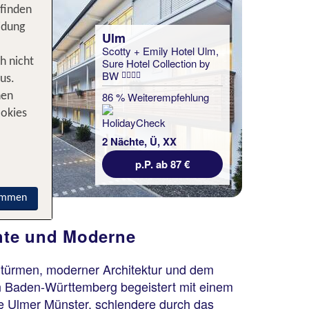
 finden
idung
Ulm
Scotty + Emily Hotel Ulm,
h nicht
Sure Hotel Collection by
BW
us.
86 % Weiterempfehlung
nen
ookies
2 Nächte, Ü, XX
p.P. ab 87 €
immen
hte und Moderne
chtürmen, moderner Architektur und dem
in Baden-Württemberg begeistert mit einem
nte Ulmer Münster, schlendere durch das