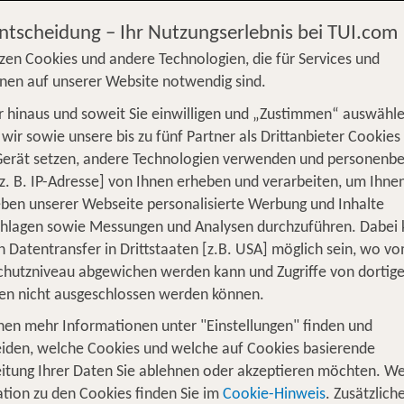
Entscheidung – Ihr Nutzungserlebnis bei TUI.com
zen Cookies und andere Technologien, die für Services und
nen auf unserer Website notwendig sind.
 hinaus und soweit Sie einwilligen und „Zustimmen“ auswähle
S
Flug
Ferienhaus
Mietwagen
Kreu
wir sowie unsere bis zu fünf Partner als Drittanbieter Cookies
Gerät setzen, andere Technologien verwenden und personenb
üge
Camper
Privattransfer
Zusatzleistun
z. B. IP-Adresse] von Ihnen erheben und verarbeiten, um Ihne
ben unserer Webseite personalisierte Werbung und Inhalte
Flug hinzufügen
chlagen sowie Messungen und Analysen durchzuführen. Dabei
n Datentransfer in Drittstaaten [z.B. USA] möglich sein, wo v
Wer reist mit?
hutzniveau abgewichen werden kann und Zugriffe von dortig
F
2 Erwachsene
en nicht ausgeschlossen werden können.
nen mehr Informationen unter "Einstellungen" finden und
für 2 Nächte in Ulm
iden, welche Cookies und welche auf Cookies basierende
itung Ihrer Daten Sie ablehnen oder akzeptieren möchten. We
tion zu den Cookies finden Sie im
Cookie-Hinweis
. Zusätzlich