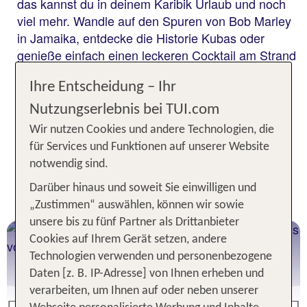
das kannst du in deinem Karibik Urlaub und noch
viel mehr. Wandle auf den Spuren von Bob Marley
in Jamaika, entdecke die Historie Kubas oder
genieße einfach einen leckeren Cocktail am Strand
einer der schönsten Inseln wie St. Lucia, Curacao
Ihre Entscheidung – Ihr
oder Aruba. Egal, wie du dich entscheidest, dein
nächster Urlaub wird karibisch-schön.
Nutzungserlebnis bei TUI.com
Wir nutzen Cookies und andere Technologien, die
für Services und Funktionen auf unserer Website
Jetzt günstig buchen - Die
notwendig sind.
schönsten Ziele für deinen
Darüber hinaus und soweit Sie einwilligen und
Karibikurlaub
„Zustimmen“ auswählen, können wir sowie
unsere bis zu fünf Partner als Drittanbieter
Mexiko
Cookies auf Ihrem Gerät setzen, andere
Karibikflair in Cancun
Technologien verwenden und personenbezogene
Daten [z. B. IP-Adresse] von Ihnen erheben und
verarbeiten, um Ihnen auf oder neben unserer