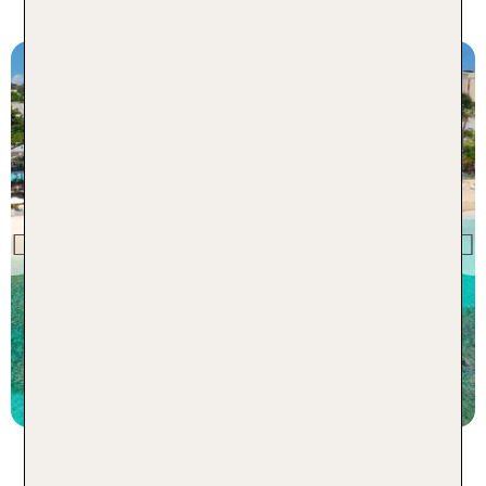
Karibikurlaub auf Barbados
Barbados
Sugar Bay Barbados
Previous
100 % Weiterempfehlung
statt
7 Nächte, AI, DZ
2275 €
p.P. ab 1723 €