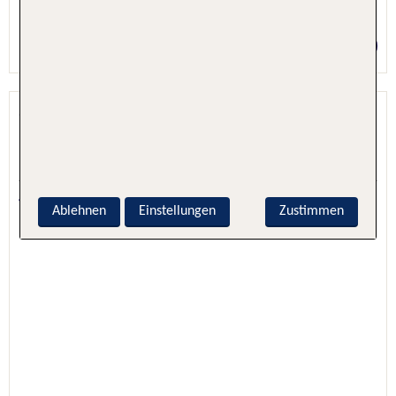
5 Nächte, Hotel + Flug
Preis p.P. ab 1717 €
Grand Palladium Lady Hamilton
Resort &a...
Lucea, Jamaika, Jamaika
4.6 - 60 % Weiterempfehlung
Ablehnen
Einstellungen
Zustimmen