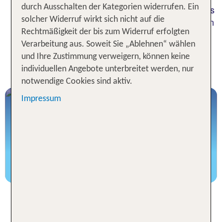
durch Ausschalten der Kategorien widerrufen. Ein
Wenn es das Paradies auf Erden gibt, dann liegt es
solcher Widerruf wirkt sich nicht auf die
irgendwo auf einer Insel in der Karibik. Von Palmen
Rechtmäßigkeit der bis zum Widerruf erfolgten
gesäumte lange Sandstrände, strahlender
Verarbeitung aus. Soweit Sie „Ablehnen“ wählen
Sonnenschein im ganzjährig milden Klima,
und Ihre Zustimmung verweigern, können keine
türkisblaues Meer und karibische Lebensfreude
individuellen Angebote unterbreitet werden, nur
werden auch in deinen Karibik Urlaub begeistern.
notwendige Cookies sind aktiv.
Impressum
All-In Luxus™ Resorts in der Karibik
Royalton erleben
Karibikurlaub auf Jamaika