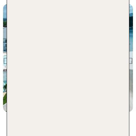
Jamaika
Hotel Riu Negril
Previous
90 % Weiterempfehlung
statt
7 Nächte, AI, DZ
1517 €
p.P. ab 1459 €