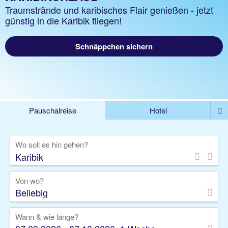
Traumstrände und karibisches Flair genießen - jetzt
günstig in die Karibik fliegen!
Schnäppchen sichern
Pauschalreise
Hotel
DEALS
Flug
Ferienhaus
Mietwagen
Wo soll es hin gehen?
Kreuzfahrten
Rundreisen
Ausflüge
Camper
Privattransfer
Zusatzleistungen
Von wo?
Beliebig
Wann & wie lange?