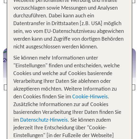
Webseite personalisierte Werbung und Inhalte
Previous
vorzuschlagen sowie Messungen und Analysen
durchzuführen. Dabei kann auch ein
Jetzt Mexiko buchen
Datentransfer in Drittstaaten [z.B. USA] möglich
sein, wo vom EU-Datenschutzniveau abgewichen
werden kann und Zugriffe von dortigen Behörden
nicht ausgeschlossen werden können.
Florida
Sie können mehr Informationen unter
Erlebe den Sunshine State
"Einstellungen" finden und entscheiden, welche
Cookies und welche auf Cookies basierende
Verarbeitung Ihrer Daten Sie ablehnen oder
Previous
akzeptieren möchten. Weitere Information zu
den Cookies finden Sie im
Cookie-Hinweis
.
Zusätzliche Informationen zur auf Cookies
Jetzt Florida buchen
basierenden Verarbeitung Ihrer Daten finden Sie
im
Datenschutz-Hinweis
. Sie können zudem
jederzeit Ihre Entscheidung über "Cookie-
Einstellungen" [in der Fußzeile der Webseite]