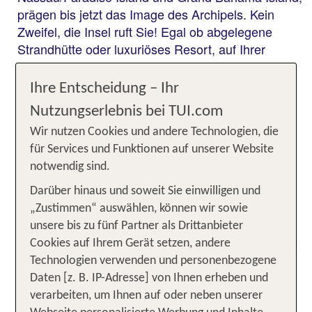
prägen bis jetzt das Image des Archipels. Kein
Zweifel, die Insel ruft Sie! Egal ob abgelegene
Strandhütte oder luxuriöses Resort, auf Ihrer
Bahamas Reise ist der Wohlfühlstrand immer
inklusive. Außerdem buchen Sie türkisfarbene
Ihre Entscheidung – Ihr
sanfte Wellen, exotisches Flair und einen
Nutzungserlebnis bei TUI.com
atemberaubenden Ausblick direkt mit dazu. Immer
Wir nutzen Cookies und andere Technologien, die
noch nicht überzeugt? Dann schwimmen Sie doch
für Services und Funktionen auf unserer Website
gleich mit den berühmten Schweinen in Ihrem
notwendig sind.
Bahamas-Urlaub oder machen Sie Ihre eigenen
Bahamas Erfahrungen beim Insel-Hopping und
Darüber hinaus und soweit Sie einwilligen und
entdecken. Klingt gut? Finden wir auch.
„Zustimmen“ auswählen, können wir sowie
unsere bis zu fünf Partner als Drittanbieter
Feiern, Golfen, Tauchen – Finden
Cookies auf Ihrem Gerät setzen, andere
Sie Abwechslung auf den
Technologien verwenden und personenbezogene
Bahamas
Daten [z. B. IP-Adresse] von Ihnen erheben und
verarbeiten, um Ihnen auf oder neben unserer