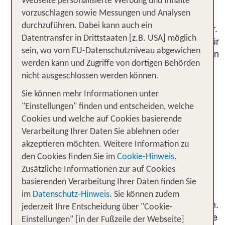
Weiße Strände, türkisblaues Meer und bunte
Webseite personalisierte Werbung und Inhalte
Events finden Sie im Bahamas Urlaub allerorts.
vorzuschlagen sowie Messungen und Analysen
Besonders tut sich die Insel Grand Bahama hervor.
durchzuführen. Dabei kann auch ein
Mit über 300 km Küstenlinie gibt es dort Strände für
Datentransfer in Drittstaaten [z.B. USA] möglich
jeden Anspruch. Die drei Golfplätze der Insel bieten
sein, wo vom EU-Datenschutzniveau abgewichen
Ihnen direkten Blick aufs Meer, wo Sie bei einer
werden kann und Zugriffe von dortigen Behörden
Tauchexkursion eines der größten Unterwasser-
nicht ausgeschlossen werden können.
Höhlensysteme der Welt erkunden können.
Sie können mehr Informationen unter
Ganzjährig finden auf den Bahamas kulturelle
"Einstellungen" finden und entscheiden, welche
Festivals und Veranstaltungen, wie das Junkanoo
Cookies und welche auf Cookies basierende
Kulturfest in Nassau statt. Bei diesem Fest, das
Verarbeitung Ihrer Daten Sie ablehnen oder
traditionell am zweiten Weihnachtsfeiertag und am
akzeptieren möchten. Weitere Information zu
Neujahrstag ausgetragen wird, wetteifern die
den Cookies finden Sie im
Cookie-Hinweis
.
Insulaner zur Freude der Urlauber um den ersten
Zusätzliche Informationen zur auf Cookies
Platz im Tanzen und der Präsentation des
basierenden Verarbeitung Ihrer Daten finden Sie
originellsten Kostüms. Gäste sind auf dem
im
Datenschutz-Hinweis
. Sie können zudem
farbenfrohen Inselstaat nämlich immer willkommen.
jederzeit Ihre Entscheidung über "Cookie-
Buchen Sie Ihren Urlaub Bahamas und erleben Sie
Einstellungen" [in der Fußzeile der Webseite]