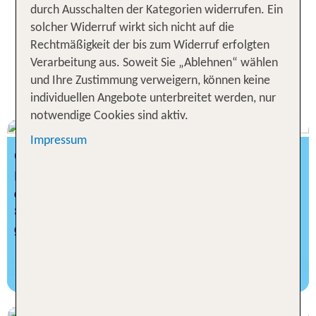
eine einmalige Kombination aus Abenteuer- und
durch Ausschalten der Kategorien widerrufen. Ein
Erholungsurlaub für die ganze Familie.
solcher Widerruf wirkt sich nicht auf die
Rechtmäßigkeit der bis zum Widerruf erfolgten
Verarbeitung aus. Soweit Sie „Ablehnen“ wählen
Sportmöglichkeiten und
und Ihre Zustimmung verweigern, können keine
Ausflugstipps im Paradies
individuellen Angebote unterbreitet werden, nur
notwendige Cookies sind aktiv.
Impressum
GOLFEN AUF DEN BAHAMAS
Die Golfplätze der Bahamas bieten Ihnen alle
direkten Blick aufs Meer und auf strahlend weiße
Strandabschnitte. Auf den Bahamas spielen alle
gerne Golf!