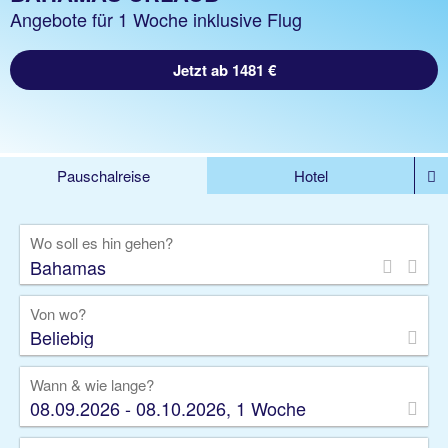
Angebote für 1 Woche inklusive Flug
Jetzt ab 1481 €
Pauschalreise
Hotel
DEALS
Flug
Ferienhaus
Mietwagen
Wo soll es hin gehen?
Kreuzfahrten
Rundreisen
Ausflüge
Camper
Privattransfer
Zusatzleistungen
Von wo?
Beliebig
Wann & wie lange?
08.09.2026 - 08.10.2026, 1 Woche