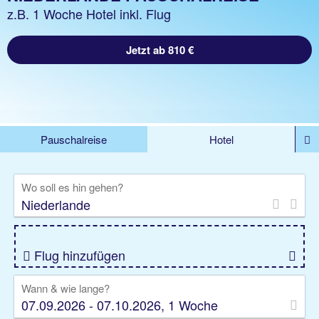
z.B. 1 Woche Hotel inkl. Flug
Jetzt ab 810 €
Pauschalreise
Hotel
DEALS
Flug
Ferienhaus
Mietwagen
Wo soll es hin gehen?
Kreuzfahrten
Rundreisen
Ausflüge
Camper
Privattransfer
Zusatzleistungen
Flug hinzufügen
Wann & wie lange?
07.09.2026 - 07.10.2026, 1 Woche