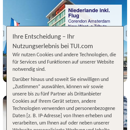
Niederlande inkl.
Flug
Corendon Amsterdam
New-West, a Tribute
Portfolio Hotel
Previous
Ihre Entscheidung – Ihr
88 % Weiterempfehlung
Nutzungserlebnis bei TUI.com
Wir nutzen Cookies und andere Technologien, die
7 Nächte, Ü, XX
für Services und Funktionen auf unserer Website
p.P. ab 810 €
notwendig sind.
Darüber hinaus und soweit Sie einwilligen und
„Zustimmen“ auswählen, können wir sowie
unsere bis zu fünf Partner als Drittanbieter
Cookies auf Ihrem Gerät setzen, andere
Technologien verwenden und personenbezogene
Daten [z. B. IP-Adresse] von Ihnen erheben und
verarbeiten, um Ihnen auf oder neben unserer
Niederlande inkl.