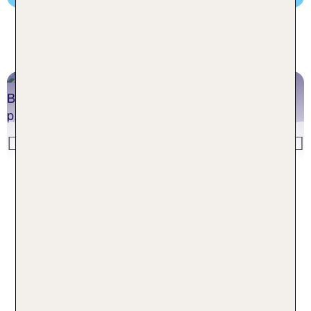
Beliebte Urlaubsziele in Holland
Nordholland
Angebote ab 22 €
Previous
Urlaub Nordholland buchen
In die Niederlande zum
Pauschalurlaub: Stadt, Land,
Strand