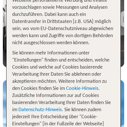
Webseite personalisierte Werbung und Inhalte
Flug
Le Marin Hotel Rotterdam
vorzuschlagen sowie Messungen und Analysen
City - Handwritten
durchzuführen. Dabei kann auch ein
Collection
Previous
Datentransfer in Drittstaaten [z.B. USA] möglich
98 % Weiterempfehlung
sein, wo vom EU-Datenschutzniveau abgewichen
werden kann und Zugriffe von dortigen Behörden
nicht ausgeschlossen werden können.
7 Nächte, Ü, XX
p.P. ab 766 €
Sie können mehr Informationen unter
"Einstellungen" finden und entscheiden, welche
Cookies und welche auf Cookies basierende
Verarbeitung Ihrer Daten Sie ablehnen oder
akzeptieren möchten. Weitere Information zu
den Cookies finden Sie im
Cookie-Hinweis
.
Zusätzliche Informationen zur auf Cookies
basierenden Verarbeitung Ihrer Daten finden Sie
im
Datenschutz-Hinweis
. Sie können zudem
Niederlande inkl.
jederzeit Ihre Entscheidung über "Cookie-
Flug
Einstellungen" [in der Fußzeile der Webseite]
Leonardo Royal Hotel