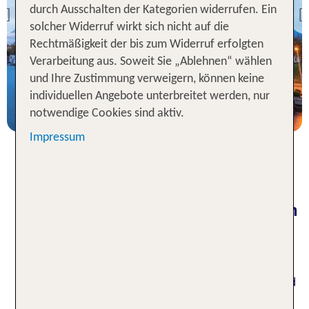
Amsterdam
durch Ausschalten der Kategorien widerrufen. Ein
Previous
solcher Widerruf wirkt sich nicht auf die
96 % Weiterempfehlung
Rechtmäßigkeit der bis zum Widerruf erfolgten
Verarbeitung aus. Soweit Sie „Ablehnen“ wählen
7 Nächte, Ü, DZ
und Ihre Zustimmung verweigern, können keine
individuellen Angebote unterbreitet werden, nur
p.P. ab 778 €
notwendige Cookies sind aktiv.
Impressum
Pauschalreisen in die
Niederlande gebucht mit wenigen
Klicks
Einfach mal dem Alltag entfliehen und auf
unkomplizierte Weise ein großartiges Nachbarland
Deutschlands erkunden: Das ist mit einem