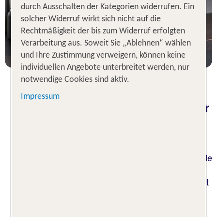
durch Ausschalten der Kategorien widerrufen. Ein
solcher Widerruf wirkt sich nicht auf die
2 Nächte, Ü, XX
Rechtmäßigkeit der bis zum Widerruf erfolgten
p.P. ab 88 €
Verarbeitung aus. Soweit Sie „Ablehnen“ wählen
und Ihre Zustimmung verweigern, können keine
individuellen Angebote unterbreitet werden, nur
notwendige Cookies sind aktiv.
Impressum
Hotel in Rotterdam: Wo Hafenflair
auf Großstadtpuls trifft
Du planst eine Reise nach Rotterdam? Freu dich
auf faszinierende Architektur, bunte Viertel und jede
Menge Leben am Wasser! Rotterdam ist die
zweitgrößte Stadt der Niederlande und beeindruckt
mit einem der größten Häfen der Welt – dem „Tor
zu Europa“. Wenn du durch die Straßen spazierst,