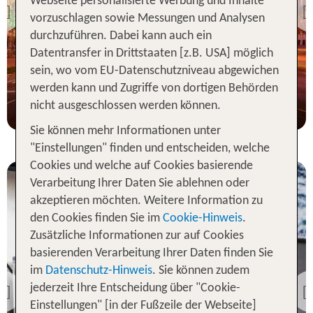
Webseite personalisierte Werbung und Inhalte
Arnhem
Previous
vorzuschlagen sowie Messungen und Analysen
98 % Weiterempfehlung
durchzuführen. Dabei kann auch ein
Datentransfer in Drittstaaten [z.B. USA] möglich
sein, wo vom EU-Datenschutzniveau abgewichen
2 Nächte, ÜF, XX
werden kann und Zugriffe von dortigen Behörden
p.P. ab 89 €
nicht ausgeschlossen werden können.
Sie können mehr Informationen unter
"Einstellungen" finden und entscheiden, welche
Cookies und welche auf Cookies basierende
Verarbeitung Ihrer Daten Sie ablehnen oder
akzeptieren möchten. Weitere Information zu
den Cookies finden Sie im
Cookie-Hinweis
.
Zusätzliche Informationen zur auf Cookies
Rotterdam
basierenden Verarbeitung Ihrer Daten finden Sie
Le Marin Hotel Rotterdam
im
Datenschutz-Hinweis
. Sie können zudem
City - Handwritten
Collection
jederzeit Ihre Entscheidung über "Cookie-
Previous
Einstellungen" [in der Fußzeile der Webseite]
98 % Weiterempfehlung