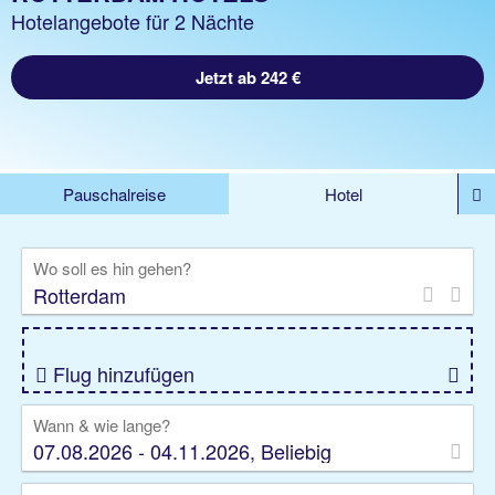
Hotelangebote für 2 Nächte
Jetzt ab 242 €
Pauschalreise
Hotel
DEALS
Flug
Ferienhaus
Mietwagen
Wo soll es hin gehen?
Kreuzfahrten
Rundreisen
Ausflüge
Camper
Privattransfer
Zusatzleistungen
Flug hinzufügen
Wann & wie lange?
07.08.2026 - 04.11.2026, Beliebig