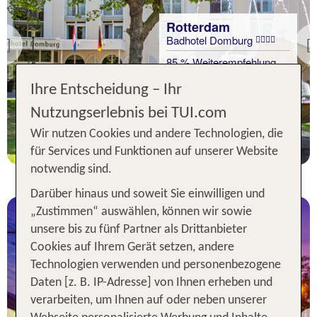
Rotterdam
Badhotel Domburg
Previous
85 % Weiterempfehlung
Ihre Entscheidung – Ihr
statt
2 Nächte, ÜF, DZ
246 €
Nutzungserlebnis bei TUI.com
p.P. ab 242 €
Wir nutzen Cookies und andere Technologien, die
für Services und Funktionen auf unserer Website
notwendig sind.
Darüber hinaus und soweit Sie einwilligen und
„Zustimmen“ auswählen, können wir sowie
unsere bis zu fünf Partner als Drittanbieter
Cookies auf Ihrem Gerät setzen, andere
Technologien verwenden und personenbezogene
Daten [z. B. IP-Adresse] von Ihnen erheben und
Rotterdam
verarbeiten, um Ihnen auf oder neben unserer
Holiday Inn Express