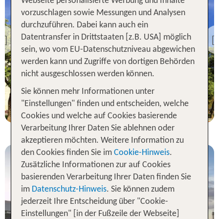
Webseite personalisierte Werbung und Inhalte
vorzuschlagen sowie Messungen und Analysen
Barcelona
durchzuführen. Dabei kann auch ein
H10 Marina Barcelona
Datentransfer in Drittstaaten [z.B. USA] möglich
Previous
sein, wo vom EU-Datenschutzniveau abgewichen
89 % Weiterempfehlung
werden kann und Zugriffe von dortigen Behörden
statt
nicht ausgeschlossen werden können.
2 Nächte, ÜF, DZ
323 €
Sie können mehr Informationen unter
p.P. ab 310 €
"Einstellungen" finden und entscheiden, welche
Cookies und welche auf Cookies basierende
Verarbeitung Ihrer Daten Sie ablehnen oder
akzeptieren möchten. Weitere Information zu
den Cookies finden Sie im
Cookie-Hinweis
.
Zusätzliche Informationen zur auf Cookies
basierenden Verarbeitung Ihrer Daten finden Sie
im
Datenschutz-Hinweis
. Sie können zudem
jederzeit Ihre Entscheidung über "Cookie-
Barcelona
Einstellungen" [in der Fußzeile der Webseite]