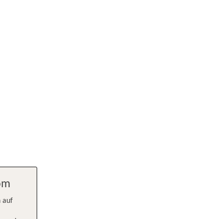
com
 auf