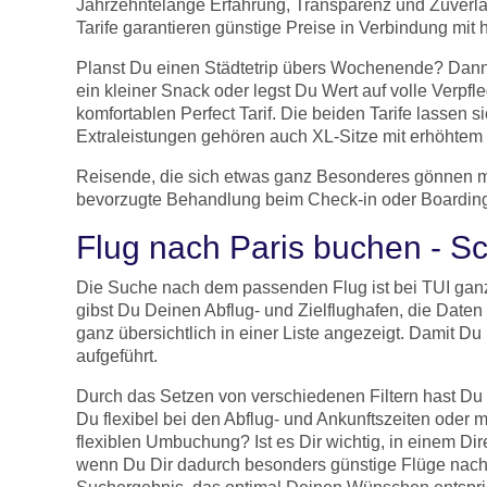
Jahrzehntelange Erfahrung, Transparenz und Zuverlä
Tarife garantieren günstige Preise in Verbindung mi
Planst Du einen Städtetrip übers Wochenende? Dann 
ein kleiner Snack oder legst Du Wert auf volle Verpf
komfortablen Perfect Tarif. Die beiden Tarife lasse
Extraleistungen gehören auch XL-Sitze mit erhöhtem Si
Reisende, die sich etwas ganz Besonderes gönnen mö
bevorzugte Behandlung beim Check-in oder Boarding 
Flug nach Paris buchen - Sch
Die Suche nach dem passenden Flug ist bei TUI ganz
gibst Du Deinen Abflug- und Zielflughafen, die Date
ganz übersichtlich in einer Liste angezeigt. Damit Du
aufgeführt.
Durch das Setzen von verschiedenen Filtern hast Du 
Du flexibel bei den Abflug- und Ankunftszeiten oder 
flexiblen Umbuchung? Ist es Dir wichtig, in einem Di
wenn Du Dir dadurch besonders günstige Flüge nach P