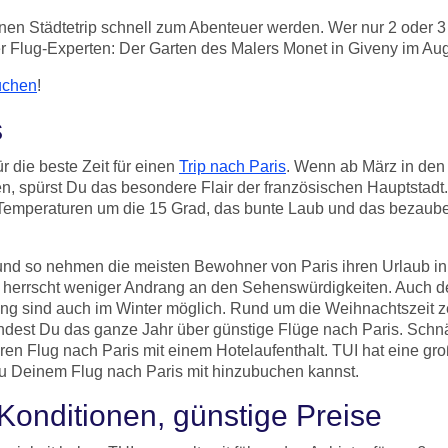
nen Städtetrip schnell zum Abenteuer werden. Wer nur 2 oder 3 
 Flug-Experten: Der Garten des Malers Monet in Giveny im Aug
uchen
!
s
r die beste Zeit für einen
Trip nach Paris
. Wenn ab März in den 
en, spürst Du das besondere Flair der französischen Hauptstad
peraturen um die 15 Grad, das bunte Laub und das bezaubernd
 und so nehmen die meisten Bewohner von Paris ihren Urlaub i
 herrscht weniger Andrang an den Sehenswürdigkeiten. Auch der 
 sind auch im Winter möglich. Rund um die Weihnachtszeit zei
 findest Du das ganze Jahr über günstige Flüge nach Paris. Sc
ren Flug nach Paris mit einem Hotelaufenthalt. TUI hat eine g
zu Deinem Flug nach Paris mit hinzubuchen kannst.
 Konditionen, günstige Preise