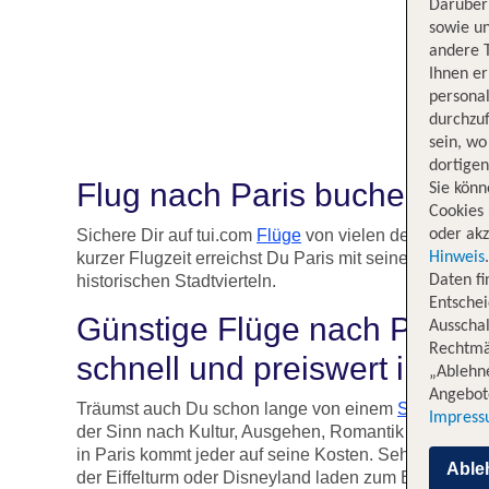
Darüber 
sowie un
andere 
Ihnen e
persona
durchzuf
sein, w
dortige
Flug nach Paris buchen!
Sie könn
Cookies 
Sichere Dir auf tui.com
Flüge
von vielen deutschen St
oder akz
kurzer Flugzeit erreichst Du Paris mit seinen zahlre
Hinweis
historischen Stadtvierteln.
Daten f
Entschei
Günstige Flüge nach Paris: 
Ausschal
Rechtmäß
schnell und preiswert in die
„Ablehn
Angebote
Träumst auch Du schon lange von einem
Städtetrip
na
Impres
der Sinn nach Kultur, Ausgehen, Romantik oder Shop
in Paris kommt jeder auf seine Kosten. Sehenswürdig
Able
der Eiffelturm oder Disneyland laden zum Entdecken,