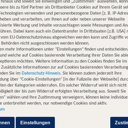
hinaus und soweit Sie einwilligen und „Zustimmen“ auswählen, könn
sere bis zu fünf Partner als Drittanbieter Cookies auf Ihrem Gerät se
Technologien verwenden und personenbezogene Daten [z. B. IP-Adres
rheben und verarbeiten, um Ihnen auf oder neben unserer Webseite
lisierte Werbung und Inhalte vorzuschlagen sowie Messungen und An
ühren. Dabei kann auch ein Datentransfer in Drittstaaten [z.B. USA]
o vom EU-Datenschutzniveau abgewichen werden kann und Zugriffe v
n Behörden nicht ausgeschlossen werden können.
Top Flugangebote nach Paris 
en mehr Informationen unter "Einstellungen" finden und entscheiden
und welche auf Cookies basierende Verarbeitung Ihrer Daten Sie ab
artflughäfen nach Paris. Nach
eptieren möchten. Weitere Information zu den Cookies finden Sie im
ichen Sehenswürdigkeiten und
. Zusätzliche Informationen zur auf Cookies basierenden Verarbeitung
inden Sie im
Datenschutz-Hinweis
. Sie können zudem jederzeit Ihre
dung über "Cookie-Einstellungen" [in der Fußzeile der Webseite] dur
TUI bringt Dich
ten der Kategorien widerrufen. Ein solcher Widerruf wirkt sich nicht 
igkeit der bis zum Widerruf erfolgten Verarbeitung aus. Soweit Sie
 Stadt der Liebe
en“ wählen und Ihre Zustimmung verweigern, können keine individue
 unterbreitet werden, nur notwendige Cookies sind aktiv.
ch Paris? Ganz egal, ob Dir
sum
ping steht – bei einem Urlaub
keiten und Attraktionen wie
hnen
Einstellungen
Zust
 kleine Cafés und Restaurants