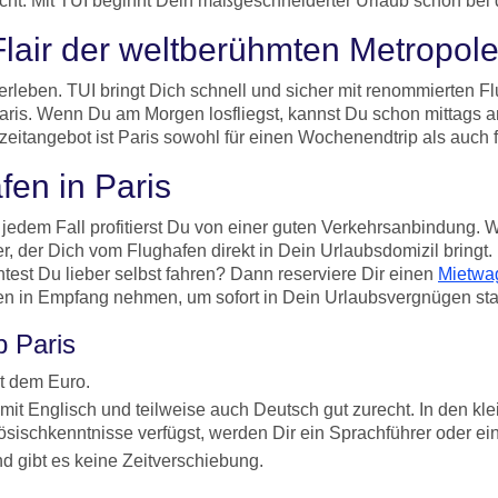
ht. Mit TUI beginnt Dein maßgeschneiderter Urlaub schon bei
lair der weltberühmten Metropol
rleben. TUI bringt Dich schnell und sicher mit renommierten Fl
ris. Wenn Du am Morgen losfliegst, kannst Du schon mittags an
itangebot ist Paris sowohl für einen Wochenendtrip als auch fü
en in Paris
 jedem Fall profitierst Du von einer guten Verkehrsanbindung. W
fer, der Dich vom Flughafen direkt in Dein Urlaubsdomizil bring
st Du lieber selbst fahren? Dann reserviere Dir einen
Mietwa
en in Empfang nehmen, um sofort in Dein Urlaubsvergnügen sta
p Paris
it dem Euro.
mit Englisch und teilweise auch Deutsch gut zurecht. In den kle
ösischkenntnisse verfügst, werden Dir ein Sprachführer oder ein
 gibt es keine Zeitverschiebung.