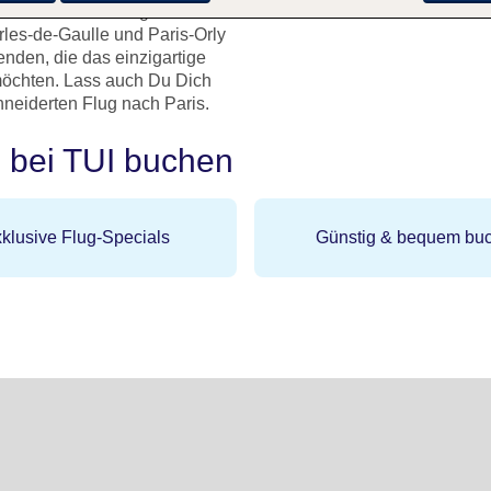
samt über drei Flughäfen. Für
rles-de-Gaulle und Paris-Orly
enden, die das einzigartige
möchten. Lass auch Du Dich
neiderten Flug nach Paris.
h bei TUI buchen
klusive Flug-Specials
Günstig & bequem bu