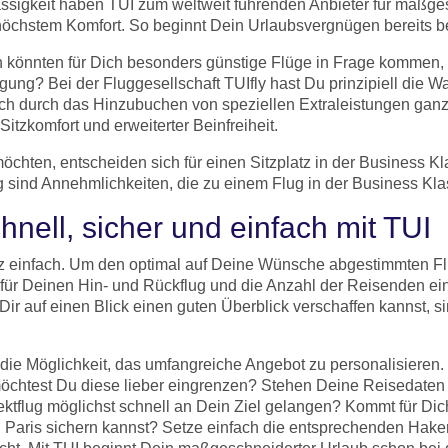
ssigkeit haben TUI zum weltweit führenden Anbieter für maßge
t höchstem Komfort. So beginnt Dein Urlaubsvergnügen bereits b
könnten für Dich besonders günstige Flüge in Frage kommen, be
legung? Bei der Fluggesellschaft TUIfly hast Du prinzipiell die
n sich durch das Hinzubuchen von speziellen Extraleistungen ga
tzkomfort und erweiterter Beinfreiheit.
chten, entscheiden sich für einen Sitzplatz in der Business K
sind Annehmlichkeiten, die zu einem Flug in der Business Kl
nell, sicher und einfach mit TUI
 einfach. Um den optimal auf Deine Wünsche abgestimmten Flug
n für Deinen Hin- und Rückflug und die Anzahl der Reisenden ei
 Dir auf einen Blick einen guten Überblick verschaffen kannst, s
die Möglichkeit, das umfangreiche Angebot zu personalisieren. 
möchtest Du diese lieber eingrenzen? Stehen Deine Reisedaten f
rektflug möglichst schnell an Dein Ziel gelangen? Kommt für Di
aris sichern kannst? Setze einfach die entsprechenden Haken 