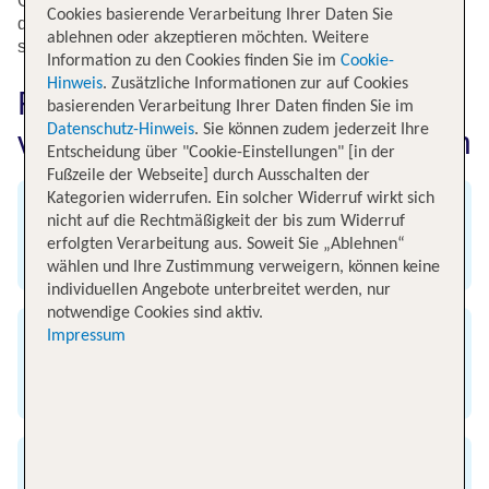
Olympiapark mit dem Olympiaturm, die BMW World oder
Cookies basierende Verarbeitung Ihrer Daten Sie
der Tierpark Hellabrunn. Langweilig wird es in München
ablehnen oder akzeptieren möchten. Weitere
sicherlich nicht.
Information zu den Cookies finden Sie im
Cookie-
Hinweis
. Zusätzliche Informationen zur auf Cookies
Fluginformationen für Flüge
basierenden Verarbeitung Ihrer Daten finden Sie im
Datenschutz-Hinweis
. Sie können zudem jederzeit Ihre
von Amsterdam nach München
Entscheidung über "Cookie-Einstellungen" [in der
Fußzeile der Webseite] durch Ausschalten der
Kategorien widerrufen. Ein solcher Widerruf wirkt sich
Abflug
nicht auf die Rechtmäßigkeit der bis zum Widerruf
erfolgten Verarbeitung aus. Soweit Sie „Ablehnen“
Flughafen Amsterdam
wählen und Ihre Zustimmung verweigern, können keine
individuellen Angebote unterbreitet werden, nur
notwendige Cookies sind aktiv.
Impressum
Ankunft
Flughafen München
Flugzeit