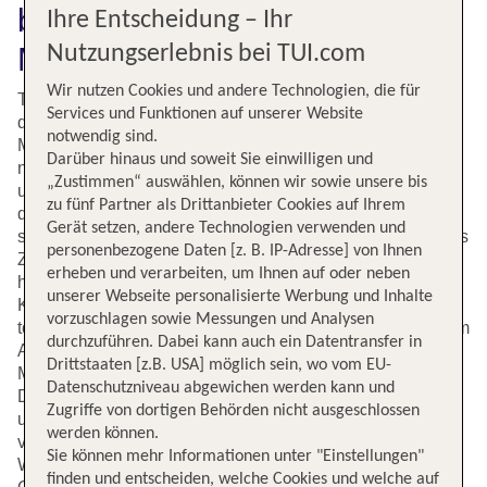
bayrische Landeshauptstadt
Ihre Entscheidung – Ihr
Nutzungserlebnis bei TUI.com
München (MUC) finden
Wir nutzen Cookies und andere Technologien, die für
TUI bietet Flüge in die ganze Welt an. Darunter ist auch
Services und Funktionen auf unserer Website
die beliebte Flugverbindung von Amsterdam nach
notwendig sind.
München. Ein Flug von der niederländischen Hauptstadt
Darüber hinaus und soweit Sie einwilligen und
nach München dauert gerade einmal eineinhalb Stunden
„Zustimmen“ auswählen, können wir sowie unsere bis
und verbindet zwei pulsierende Städte miteinander. Auf
zu fünf Partner als Drittanbieter Cookies auf Ihrem
der Onlineplattform von TUI kannst Du den Flug ganz
Gerät setzen, andere Technologien verwenden und
schnell und komfortabel buchen. München ist ein beliebtes
personenbezogene Daten [z. B. IP-Adresse] von Ihnen
Ziel für eine Städtereise. Wer sich für Museen interessiert,
erheben und verarbeiten, um Ihnen auf oder neben
hat die Auswahl zwischen hochkarätigen
unserer Webseite personalisierte Werbung und Inhalte
Kunstausstellungen, dem Deutschen Museum, das eine
vorzuschlagen sowie Messungen und Analysen
tolle Technikausstellung hat, oder Spezialmuseen wie dem
durchzuführen. Dabei kann auch ein Datentransfer in
Alpinen Museum oder dem Ägyptischen Museum.
Drittstaaten [z.B. USA] möglich sein, wo vom EU-
München ist auch für seine Gastronomieszene bekannt.
Datenschutzniveau abgewichen werden kann und
Da gibt es einerseits die typischen Wirtshäuser und die
Zugriffe von dortigen Behörden nicht ausgeschlossen
urigen Biergärten. Andererseits finden sich in München
werden können.
viele internationale Restaurants auf Spitzenniveau.
Sie können mehr Informationen unter "Einstellungen"
Weitere Sehenswürdigkeiten in der Stadt sind der
finden und entscheiden, welche Cookies und welche auf