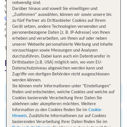
notwendig sind.
die geschichtsträchtigen Metropolen
Darüber hinaus und soweit Sie einwilligen und
Warschau, Krakau oder Danzig. Auf tui.com findest Du
„Zustimmen“ auswählen, können wir sowie unsere bis
günstige Flüge
nach Polen von 16 deutschen Flughäfen
zu fünf Partner als Drittanbieter Cookies auf Ihrem
aus. So landest Du zum Beispiel von Frankfurt/Main aus
Gerät setzen, andere Technologien verwenden und
nach etwa anderthalb Stunden Flugzeit bequem und
personenbezogene Daten [z. B. IP-Adresse] von Ihnen
sicher in Warschau oder Krakau.
erheben und verarbeiten, um Ihnen auf oder neben
unserer Webseite personalisierte Werbung und Inhalte
Top Flugangebote nach Polen
vorzuschlagen sowie Messungen und Analysen
durchzuführen. Dabei kann auch ein Datentransfer in
Flug nach Polen einfach bei
Drittstaaten [z.B. USA] möglich sein, wo vom EU-
Datenschutzniveau abgewichen werden kann und
TUI buchen
Zugriffe von dortigen Behörden nicht ausgeschlossen
werden können.
Sie können mehr Informationen unter "Einstellungen"
finden und entscheiden, welche Cookies und welche auf
Angebot an weltweiten Flügen
Cookies basierende Verarbeitung Ihrer Daten Sie
ablehnen oder akzeptieren möchten. Weitere
Information zu den Cookies finden Sie im
Cookie-
Hinweis
. Zusätzliche Informationen zur auf Cookies
Exklusive Flug-Specials
basierenden Verarbeitung Ihrer Daten finden Sie im