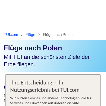
TUI.com
Flüge
Flüge nach Polen
Flüge nach Polen
Mit TUI an die schönsten Ziele der
Erde fliegen.
Ihre Entscheidung – Ihr
Günstiger Flug nach Polen
Nutzungserlebnis bei TUI.com
Die polnische Ostseeküste ist zu jeder Jahreszeit eine
Wir nutzen Cookies und andere Technologien, die für
Reise wert, aber unser östliches Nachbarland hat noch
Services und Funktionen auf unserer Website
viele weitere schöne Regionen und Städte zu bieten, wie