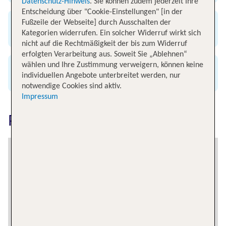
Datenschutz-Hinweis
. Sie können zudem jederzeit Ihre
Entscheidung über "Cookie-Einstellungen" [in der
Fußzeile der Webseite] durch Ausschalten der
Günstig & bequem buchen
Kategorien widerrufen. Ein solcher Widerruf wirkt sich
nicht auf die Rechtmäßigkeit der bis zum Widerruf
erfolgten Verarbeitung aus. Soweit Sie „Ablehnen“
wählen und Ihre Zustimmung verweigern, können keine
Alle renommierten Airlines
individuellen Angebote unterbreitet werden, nur
notwendige Cookies sind aktiv.
Impressum
Polen erkunden