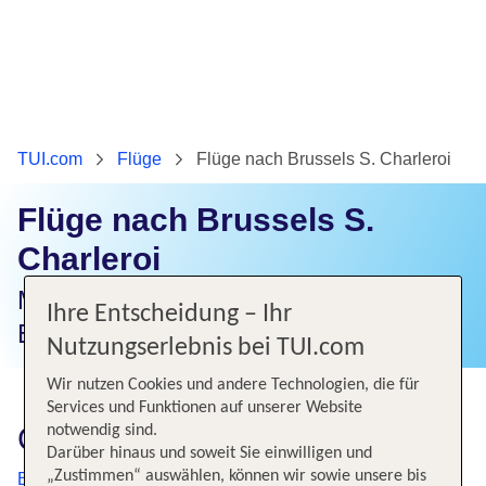
TUI.com
Flüge
Flüge nach Brussels S. Charleroi
Flüge nach Brussels S.
Charleroi
Mit TUI an die schönsten Ziele der
Ihre Entscheidung – Ihr
Erde fliegen.
Nutzungserlebnis bei TUI.com
Wir nutzen Cookies und andere Technologien, die für
Services und Funktionen auf unserer Website
Günstige Flüge nach Brüssel
notwendig sind.
Darüber hinaus und soweit Sie einwilligen und
„Zustimmen“ auswählen, können wir sowie unsere bis
Brüssel
ist nicht nur die Hauptstadt des Landes Belgien,