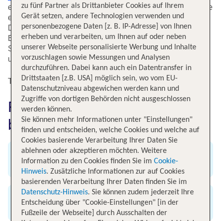
zu fünf Partner als Drittanbieter Cookies auf Ihrem
es gibt außerdem noch die Region Brüssel-Hauptstadt, die
Gerät setzen, andere Technologien verwenden und
eine der drei Regionen im belgischen Staatsaufbau ist.
personenbezogene Daten [z. B. IP-Adresse] von Ihnen
Die Region Brüssel umfasst dabei komplett die Stadt
erheben und verarbeiten, um Ihnen auf oder neben
Brüssel, die mit rund 170.000 Einwohnern die fünftgrößte
unserer Webseite personalisierte Werbung und Inhalte
Stadt Belgiens ist. Buche jetzt
günstige Flüge
für Brüssel
vorzuschlagen sowie Messungen und Analysen
und lerne die kulturelle Vielfalt der Stadt kennen.
durchzuführen. Dabei kann auch ein Datentransfer in
Drittstaaten [z.B. USA] möglich sein, wo vom EU-
Top Flugangebote nach Charleroi
Datenschutzniveau abgewichen werden kann und
Zugriffe von dortigen Behörden nicht ausgeschlossen
Flug nach Charleroi einfach
werden können.
Sie können mehr Informationen unter "Einstellungen"
bei TUI buchen
finden und entscheiden, welche Cookies und welche auf
Cookies basierende Verarbeitung Ihrer Daten Sie
ablehnen oder akzeptieren möchten. Weitere
Angebot an weltweiten Flügen
Information zu den Cookies finden Sie im
Cookie-
Hinweis
. Zusätzliche Informationen zur auf Cookies
basierenden Verarbeitung Ihrer Daten finden Sie im
Datenschutz-Hinweis
. Sie können zudem jederzeit Ihre
Exklusive Flug-Specials
Entscheidung über "Cookie-Einstellungen" [in der
Fußzeile der Webseite] durch Ausschalten der