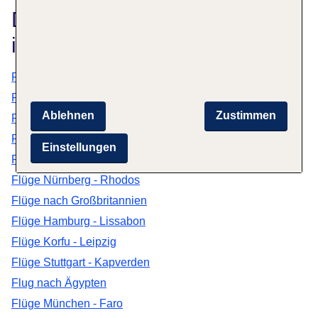
Das könnte dich auch
interessieren
Flüge Frankfurt - Stockholm
Flüge Frankfurt - Alicante
Ablehnen
Zustimmen
Flüge Berlin - Rhodos
Flüge Berlin - Manchester
Einstellungen
Flüge Rhodos - Hannover
Flüge Nürnberg - Rhodos
Flüge nach Großbritannien
Flüge Hamburg - Lissabon
Flüge Korfu - Leipzig
Flüge Stuttgart - Kapverden
Flug nach Ägypten
Flüge München - Faro