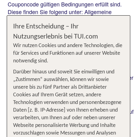
Couponcode gültigen Bedingungen erfüllt sind.
Diese finden Sie folgend unter: Allgemeine
Einlösebedingungen.
Ihre Entscheidung – Ihr
2. Allgemeine
Nutzungserlebnis bei TUI.com
Einlösebedingungen
Wir nutzen Cookies und andere Technologien, die
für Services und Funktionen auf unserer Website
2. Allgemeine Einlösebedingungen:
notwendig sind.
Der TUI Coupon reduziert im Buchungszeitraum
Darüber hinaus und soweit Sie einwilligen und
vom
den Reisepreis der
30.07.2026 bis 16.09.2026
„Zustimmen“ auswählen, können wir sowie
gewünschten Reise bei Erfüllung aller
unsere bis zu fünf Partner als Drittanbieter
nachstehenden Bedingungen:
Cookies auf Ihrem Gerät setzen, andere
2.1 Der Couponcode ist nach Erhalt 24 Stunden
Technologien verwenden und personenbezogene
gültig und ist durch Eingabe im Couponcodefeld auf
Daten [z. B. IP-Adresse] von Ihnen erheben und
www.tui.com
oder in allen Reisebüros mit TUI
verarbeiten, um Ihnen auf oder neben unserer
Agentur gegen Vorlage des Couponcodes
Webseite personalisierte Werbung und Inhalte
einlösbar.
vorzuschlagen sowie Messungen und Analysen