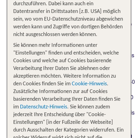
durchzuführen. Dabei kann auch ein
2.2 Der Couponcode gilt für Reisebuchungen mit
Datentransfer in Drittstaaten [z.B. USA] möglich
den Veranstaltermarken TUI, airtours und ltur (X-
sein, wo vom EU-Datenschutzniveau abgewichen
Marken sind von der Aktion ausgeschlossen sowie
werden kann und Zugriffe von dortigen Behörden
die Hotelmarke ROBINSON) mit einer
nicht ausgeschlossen werden können.
Mindestreisedauer von 3 Nächten und nur für
Sie können mehr Informationen unter
Reisen im Zeitraum vom 30.07.2026 bis
"Einstellungen" finden und entscheiden, welche
(Die Ankunft am Endflughafen muss bis
30.04.2027
Cookies und welche auf Cookies basierende
24 Uhr erfolgen).
Verarbeitung Ihrer Daten Sie ablehnen oder
Bei einem Mindestreisepreis in Höhe von 2.499
akzeptieren möchten. Weitere Information zu
€ gewährt TUI Ihnen bei Einlösung des Coupons 40
den Cookies finden Sie im
Cookie-Hinweis
.
€ Rabatt auf Ihre Buchung, ab 1.249 €
Zusätzliche Informationen zur auf Cookies
Reisepreis 30 € Rabatt und ab 699 € Reisepreis 20
basierenden Verarbeitung Ihrer Daten finden Sie
€ Rabatt.
im
Datenschutz-Hinweis
. Sie können zudem
Der Reisepreis setzt sich zusammen aus dem Preis
jederzeit Ihre Entscheidung über "Cookie-
für Flug, Hotel und Transfer. Zusatzleistungen wie
Einstellungen" [in der Fußzeile der Webseite]
Versicherungen, Privattransfers, Sondergepäck,
durch Ausschalten der Kategorien widerrufen. Ein
Infant Gebühren usw. zählen nicht zur Berechnung
solcher Widerruf wirkt sich nicht auf die