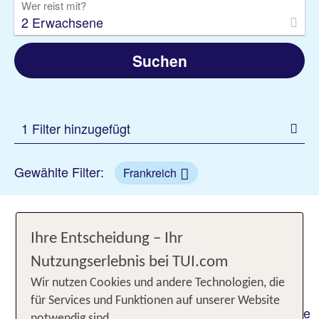
Wer reist mit?
2 Erwachsene
Suchen
1 Filter hinzugefügt
Gewählte Filter:
Frankreich
Urlaub in Frankreich: Kunst,
Ihre Entscheidung – Ihr
Kultur und Küche genießen
Nutzungserlebnis bei TUI.com
Entdecke auf Reisen nach Frankreich die Vielfalt
Wir nutzen Cookies und andere Technologien, die
der „Grande Nation“. Steht Dir der Sinn nach den
für Services und Funktionen auf unserer Website
wildromantischen Küstenlandschaften der Bretagne
notwendig sind.