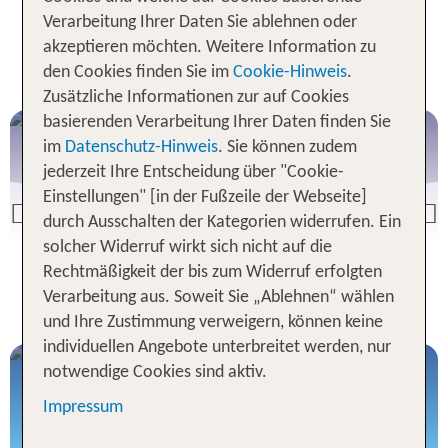
Verarbeitung Ihrer Daten Sie ablehnen oder
Beliebte Urlaubsziele für Urlaub
akzeptieren möchten. Weitere Information zu
in Frankreich
den Cookies finden Sie im
Cookie-Hinweis
.
Zusätzliche Informationen zur auf Cookies
basierenden Verarbeitung Ihrer Daten finden Sie
Korsika
im
Datenschutz-Hinweis
. Sie können zudem
jederzeit Ihre Entscheidung über "Cookie-
Einstellungen" [in der Fußzeile der Webseite]
Previous
durch Ausschalten der Kategorien widerrufen. Ein
solcher Widerruf wirkt sich nicht auf die
Urlaub auf Korsika buchen
Rechtmäßigkeit der bis zum Widerruf erfolgten
Verarbeitung aus. Soweit Sie „Ablehnen“ wählen
und Ihre Zustimmung verweigern, können keine
individuellen Angebote unterbreitet werden, nur
Urlaub Südfrankreich
notwendige Cookies sind aktiv.
Sonne, Strand & Meer an Frankreichs
Impressum
Mittelmeerküste