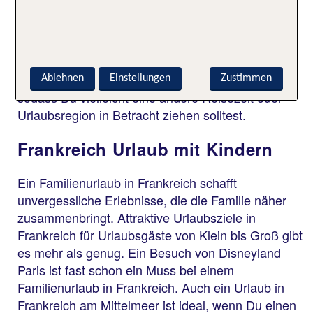
Frankreich sind bequem und schnell mit Flugzeug,
Bahn oder Auto zu erreichen, das Klima entspricht
ungefähr dem in Deutschland. Einzig bei einem
Sommerurlaub in Frankreich an der Côte d’Azur
könnte es Deinem Vierbeiner etwas heiß werden,
Ablehnen
Einstellungen
Zustimmen
sodass Du vielleicht eine andere Reisezeit oder
Urlaubsregion in Betracht ziehen solltest.
Frankreich Urlaub mit Kindern
Ein Familienurlaub in Frankreich schafft
unvergessliche Erlebnisse, die die Familie näher
zusammenbringt. Attraktive Urlaubsziele in
Frankreich für Urlaubsgäste von Klein bis Groß gibt
es mehr als genug. Ein Besuch von Disneyland
Paris ist fast schon ein Muss bei einem
Familienurlaub in Frankreich. Auch ein Urlaub in
Frankreich am Mittelmeer ist ideal, wenn Du einen