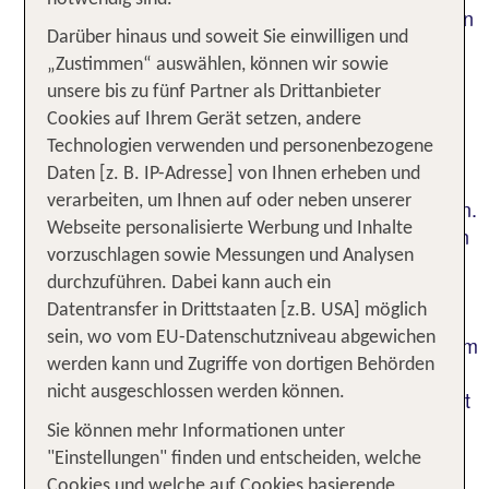
oder möchtest Du lieber an den sonnenverwöhnten
Darüber hinaus und soweit Sie einwilligen und
Stränden der Côte d’Azur entspannen? Nimm Dir
„Zustimmen“ auswählen, können wir sowie
eine entspannte Auszeit vom Alltag bei einem
unsere bis zu fünf Partner als Drittanbieter
Kurzurlaub in Frankreich im Elsass oder genieße
Cookies auf Ihrem Gerät setzen, andere
bei Städtereisen, beispielsweise nach Paris oder
Technologien verwenden und personenbezogene
Nizza, ein eindrucksvolles Kunst- und
Daten [z. B. IP-Adresse] von Ihnen erheben und
Kulturerlebnis. Bei TUI gibt es Reisen an die
verarbeiten, um Ihnen auf oder neben unserer
schönsten Destinationen des Landes zu entdecken.
Webseite personalisierte Werbung und Inhalte
Die Urlaubsregionen unseres westlichen Nachbarn
vorzuschlagen sowie Messungen und Analysen
sind so vielfältig wie die Wünsche unserer
durchzuführen. Dabei kann auch ein
Urlaubsgäste, sodass für jeden Urlaubstyp die
Datentransfer in Drittstaaten [z.B. USA] möglich
optimal auf seine Vorstellungen zugeschnittene
sein, wo vom EU-Datenschutzniveau abgewichen
Reise dabei ist. Planst Du, nach Frankreich mit dem
werden kann und Zugriffe von dortigen Behörden
Auto zu reisen, und möchtest Du nur das Hotel
nicht ausgeschlossen werden können.
buchen? Legst Du viel Wert auf Komfort und ziehst
eine Pauschalreise vor, bei der der Flug im
Sie können mehr Informationen unter
Reisepreis bereits inbegriffen sind? All das ist bei
"Einstellungen" finden und entscheiden, welche
TUI möglich.
Cookies und welche auf Cookies basierende