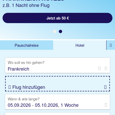
z.B. 1 Woche Hotel inkl. Flug
z.B. 1 Nacht ohne Flug
Jetzt ab 434 €
Jetzt ab 50 €
Pauschalreise
Hotel
DEALS
Flug
Ferienhaus
Mietwagen
Wo soll es hin gehen?
Kreuzfahrten
Rundreisen
Ausflüge
Camper
Privattransfer
Zusatzleistungen
Flug hinzufügen
Wann & wie lange?
05.09.2026 - 05.10.2026, 1 Woche