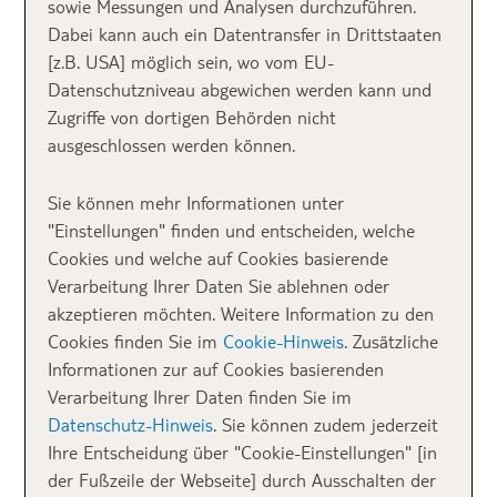
sowie Messungen und Analysen durchzuführen.
schönsten Strände Frankfreichs,
an denen ihr
Dabei kann auch ein Datentransfer in Drittstaaten
Sonnenspaß bei mindestens 25C° und + erlebt.
[z.B. USA] möglich sein, wo vom EU-
Datenschutzniveau abgewichen werden kann und
☼ Top 1 Plage de la
Zugriffe von dortigen Behörden nicht
ausgeschlossen werden können.
Côte des Basques
Sie können mehr Informationen unter
"Einstellungen" finden und entscheiden, welche
So muss Meer sein! Goldener Sand, schroffe Klippen
Cookies und welche auf Cookies basierende
und eine spektakuläre Landschaft zeichnen den
Verarbeitung Ihrer Daten Sie ablehnen oder
Strand von
Biarritz
aus, der im äußersten Südwesten
akzeptieren möchten. Weitere Information zu den
Frankreichs an der
Pyrénées-Atlantiques
liegt. Vor
Cookies finden Sie im
Cookie-Hinweis
. Zusätzliche
allem Surfer erleben hier erfrischende Urlaubstage,
Informationen zur auf Cookies basierenden
wenn hohe Wellen wieder einmal an der Atlantikküste
Verarbeitung Ihrer Daten finden Sie im
brechen.
Datenschutz-Hinweis
. Sie können zudem jederzeit
Ihre Entscheidung über "Cookie-Einstellungen" [in
►HOTELTIPP:
Entdeckt unsere Auswahl an
Hotels
der Fußzeile der Webseite] durch Ausschalten der
direkt in Biarritz!