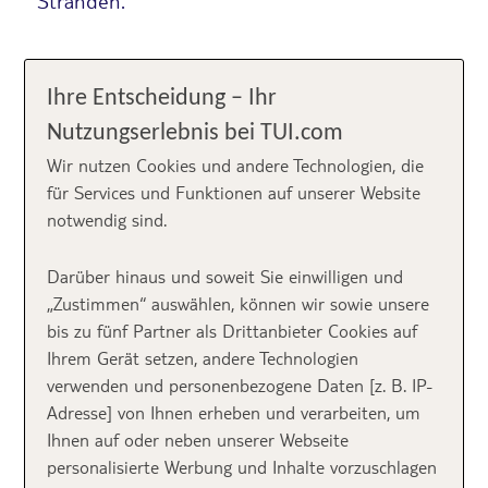
Stränden.
Inhalt
Ihre Entscheidung – Ihr
Nutzungserlebnis bei TUI.com
Wir nutzen Cookies und andere Technologien, die
Les Belles Plages
für Services und Funktionen auf unserer Website
notwendig sind.
Viva la France! Neben Paris, Croissants & Co. bietet
Darüber hinaus und soweit Sie einwilligen und
Frankreich
durchaus mehr: Und zwar traumhafte
„Zustimmen“ auswählen, können wir sowie unsere
Strände, die wohl keiner so erwartet hätte. Vor allem
bis zu fünf Partner als Drittanbieter Cookies auf
an der 5.000 Kilometer langen Küstenlinie entlang
Ihrem Gerät setzen, andere Technologien
der
Normandie
an der französischen Atlantikküste bis
verwenden und personenbezogene Daten [z. B. IP-
nach
Südfrankreich
ans Mittelmeer findet ihr
Adresse] von Ihnen erheben und verarbeiten, um
wundervolle Bademöglichkeiten, die zum
Ihnen auf oder neben unserer Webseite
Dahinträumen sind. Damit es nicht nur beim
personalisierte Werbung und Inhalte vorzuschlagen
„Träumen“ bleibt, zeigen wir euch heute die
Top 10