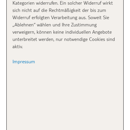
Kategorien widerrufen. Ein solcher Widerruf wirkt
sich nicht auf die Rechtmäßigkeit der bis zum
Widerruf erfolgten Verarbeitung aus. Soweit Sie
„Ablehnen“ wählen und Ihre Zustimmung
verweigern, können keine individuellen Angebote
unterbreitet werden, nur notwendige Cookies sind
aktiv.
Impressum
Plage de la Côte des Basques
☼ Top 2 Plage de
Pampelonne
Baden mit Stil in eurem Frankreich Strandurlaub:
Traumhaft türkisfarbenes Wasser gibt es an diesem