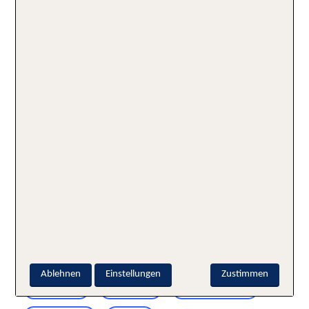
Unsere TOP 10 Strände Frankreichs
Nun kennt ihr also die schönsten Strand-Juwelen in
Frankreich und könnt euch Richtung Südsee auf den
Weg machen! Hier gibt es noch mehr Hotel-Angebote
für
Urlaub in Südfrankreich
& für
Strandurlaub in
Frankreich.
TUI BEACH-TIPP:
►
Weltweite Top Strandhotels
►
Weltweite Top Strände
Schlagworte:
Ablehnen
Einstellungen
Zustimmen
Badeurlaub
Frankreich
schönste Strände