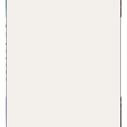
Reisearten
Die 10 schönsten Strände Kroatiens
01.07.2026
Ihr seid auf der Suche nach dem perfekten Strandurlaub
und fragt euch, wo es in Kroatien am Meer am schönsten ist?
Entdeckt die besten Inseln und Küsten rund um das
Mittelmeer. Heute zeigen wir euch die 10 schönsten Strände
Kroatiens.
Weiterlesen