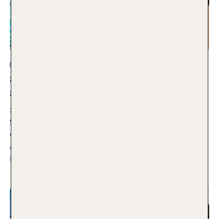
Reisearten
Strandurlaub Europa – Die Top 20
Strände
22.06.2026
Strand-Fan Yasemin ist unersättlich: Nun will sie es genau
wissen und hat die Top 10 schönsten Strände Europas
ausfindig gemacht. Freut euch auf einen Traumurlaub in
Europa mit Sonnenschein und Badespaß.
Weiterlesen