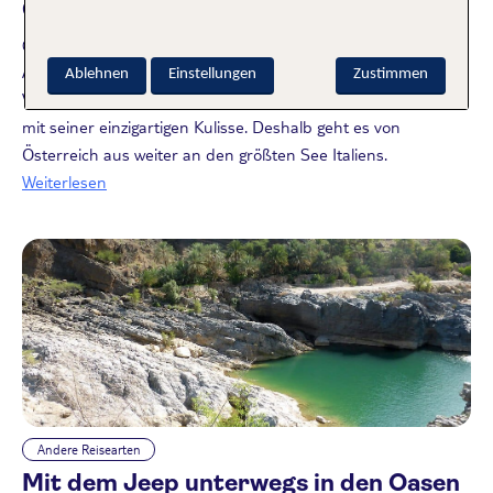
Gardasee bis nach Verona
09.02.2016
Auch wenn Sandra das Wort Badeurlaub eher mit Meer in
Ablehnen
Einstellungen
Zustimmen
Verbindung bringt: Der Gardasee lockt sie und ihre Familie
mit seiner einzigartigen Kulisse. Deshalb geht es von
Österreich aus weiter an den größten See Italiens.
Weiterlesen
Andere Reisearten
Mit dem Jeep unterwegs in den Oasen