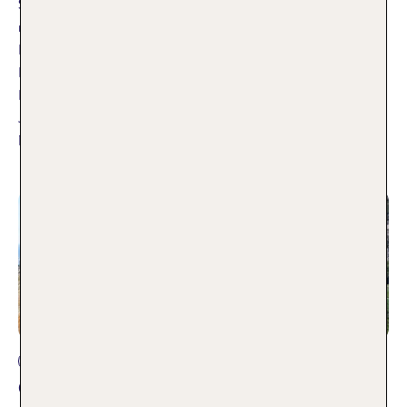
Spontan, mobil und unabhängig. Wenn du im Urlaub nicht
nur entspannen möchtest, ist ein Mietwagen genau das
Richtige für dich. Doch was gibt es alles zu berücksichtigen?
Immer wieder hört man, dass ein Mietwagen einige
Kostenfallen mit sich bringt. Mit den Tipps von TUI Kollegin
Jaqueline findest du ganz entspannt den passenden
Mietwagen für deine Reise!
Weiterlesen
Andere Reisearten
Ganz viel AMORE für Italien: Vom