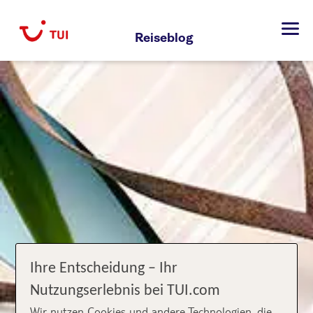
Zum
Inhalt
Reiseblog
springen
Ihre Entscheidung – Ihr
Nutzungserlebnis bei TUI.com
Wir nutzen Cookies und andere Technologien, die