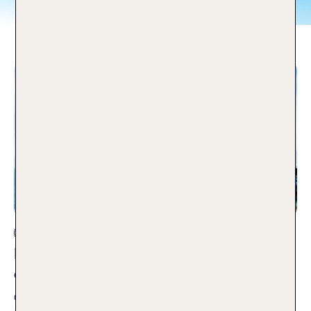
Reiseplanung
Mietwagen im Urlaub – worauf musst
du achten
07.12.2016