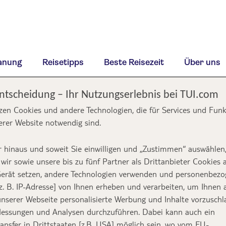
lanung
Reisetipps
Beste Reisezeit
Über uns
Entscheidung – Ihr Nutzungserlebnis bei TUI.com
zen Cookies und andere Technologien, die für Services und Fun
erer Website notwendig sind.
 hinaus und soweit Sie einwilligen und „Zustimmen“ auswählen
wir sowie unsere bis zu fünf Partner als Drittanbieter Cookies 
erät setzen, andere Technologien verwenden und personenbez
z. B. IP-Adresse] von Ihnen erheben und verarbeiten, um Ihnen 
nserer Webseite personalisierte Werbung und Inhalte vorzuschl
essungen und Analysen durchzuführen. Dabei kann auch ein
ansfer in Drittstaaten [z.B. USA] möglich sein, wo vom EU-