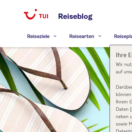
Zum
Inhalt
Reiseblog
springen
Reiseziele
Reisearten
Reisep
Ihre 
Wir nut
auf uns
Darüber
können 
Ihrem G
Daten [
neben u
sowie M
Datentr