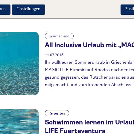
nen
Einstellungen
Zus
Griechenland
All Inclusive Urlaub mit „
11.07.2016
Ihr wollt euren Sommerurlaub in Griechenlan
MAGIC LIFE Plimmiri auf Rhodos nachdenken.
gesund gegessen, das Rutschenparadies ausp
mitgemacht und zum krönenden Abschluss ih
Reisearten
Schwimmen lernen im Urlau
LIFE Fuerteventura