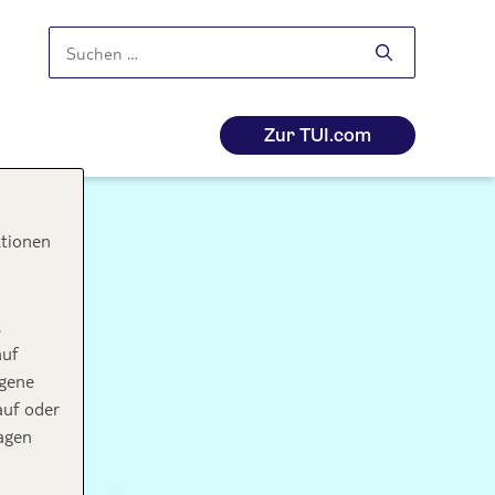
Suchen
nach:
Zur TUI.com
ktionen
,
auf
ogene
auf oder
agen