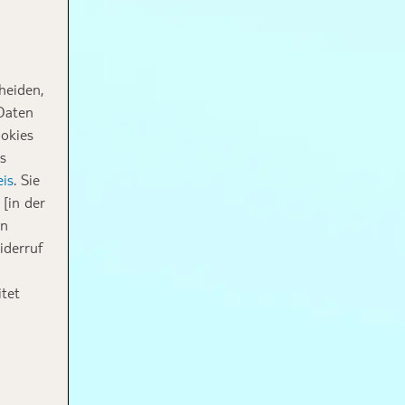
heiden,
 Daten
ookies
s
is
. Sie
[in der
in
iderruf
tet