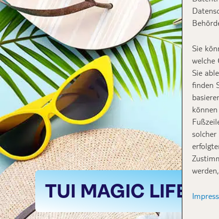
Datensc
Behörde
Sie kön
welche 
Sie abl
finden 
basiere
können 
Fußzeil
solcher
erfolgt
Zustimm
werden,
TUI MAGIC LIFE
Impres