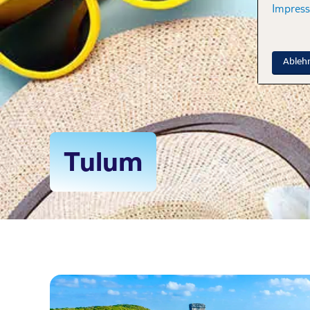
Impres
Ableh
Tulum