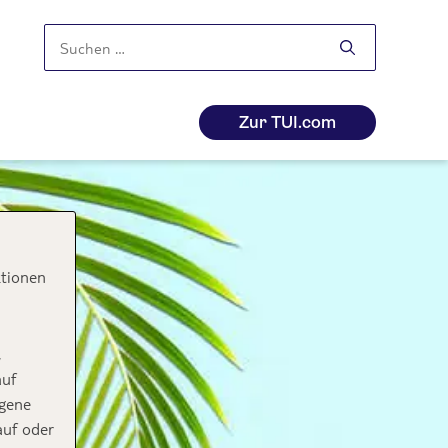
Suchen
nach:
Zur TUI.com
ktionen
,
auf
ogene
auf oder