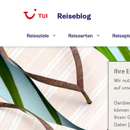
Zum
Inhalt
Reiseblog
springen
Reiseziele
Reisearten
Reisep
Ihre 
Wir nut
auf uns
Darüber
können 
Ihrem G
Daten [