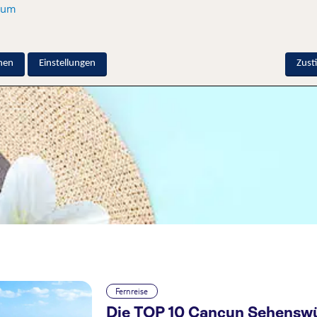
sum
nen
Einstellungen
Zus
Fernreise
Die TOP 10 Cancun Sehensw