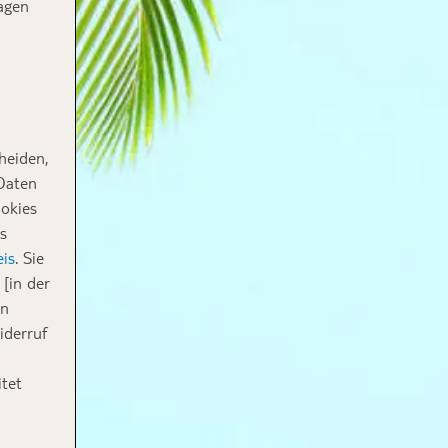
agen
heiden,
 Daten
ookies
s
is
. Sie
[in der
in
iderruf
tet