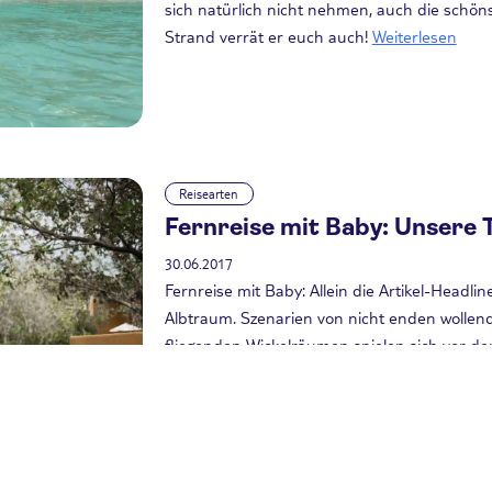
sich natürlich nicht nehmen, auch die schön
Strand verrät er euch auch!
Weiterlesen
Reisearten
Fernreise mit Baby: Unsere 
30.06.2017
Fernreise mit Baby: Allein die Artikel-Headline
Albtraum. Szenarien von nicht enden wollend
fliegenden Wickelräumen spielen sich vor d
tropischen Sonne hochroten Babykopf, Aller
Gepäck nicht mitkommt? Bloggerin Mia von ub
haben braucht, auch mit Kleinstkind in die Fe