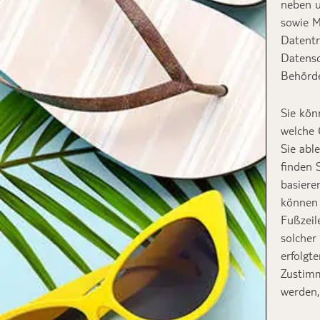
neben u
sowie M
Datentr
Datensc
Behörde
Sie kön
welche 
Sie abl
finden 
basiere
können 
Fußzeil
solcher
erfolgt
Zustimm
werden,