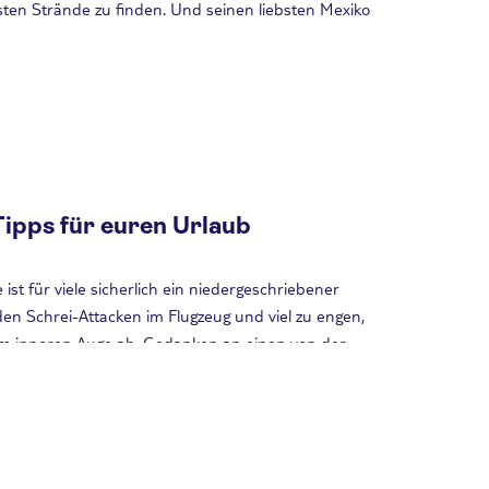
sten Strände zu finden. Und seinen liebsten Mexiko
Tipps für euren Urlaub
 ist für viele sicherlich ein niedergeschriebener
en Schrei-Attacken im Flugzeug und viel zu engen,
em inneren Auge ab. Gedanken an einen von der
gien, Moskitos – und um Himmels Willen, was wenn das
erding.net zeigt euch heute, warum ihr keine Angst
rne zu reisen.
Weiterlesen