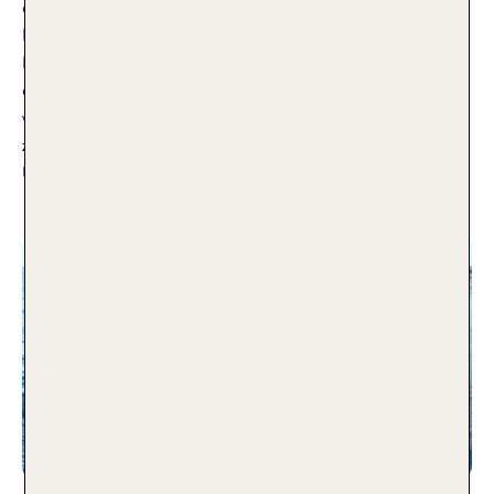
ein Erwachsenenhotel in Ägypten vielleicht genau das
Richtige für dich. Wenn du lieber mehr Abwechslung, stilvolle
Poolmomente und entspannte Beats suchst, findest du hier
ebenfalls passende Empfehlungen. In diesem Artikel
vergleichen wir Top-Erwachsenenhotels in Ägypten und
zeigen dir, welches Hotel am besten zu deinen
Urlaubswünschen passt
Weiterlesen