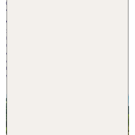
Reisearten
TUI Love & Travel Studie: Das bewegt
deutsche Paare im Urlaub
30.01.2026
Die TUI Love & Travel Studie zeigt, was deutsche Paare im
Urlaub wirklich bewegt: gemeinsame Vorlieben, klare Nogos
und gegenseitiges Vertrauen. Urlaub ist für viele Paare mehr
als nur Sonne, Strand und „Zeit zu zweit“. Es ist eine
besondere Gelegenheit, Nähe zu erleben, Erwartungen zu
teilen und sich von den
Weiterlesen