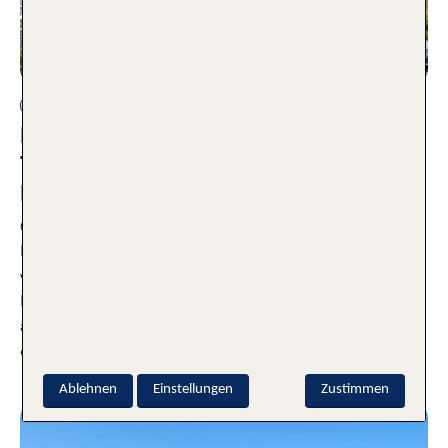
Andere Reisearten
Romantisches Wochenende zu zweit:
Top 10 Romantik Hotels in
Deutschland
03.10.2025
Ihr wollt mal wieder ein romantisches Wochenende zu zweit
verbringen? Wir stellen euch dafür die Top 10 schönsten
Romantik Hotels in Deutschland vor. Und hier kann dann
auch jeder für sich entscheiden, was in seinen Augen
eigentlich romantisch ist.
Weiterlesen
Ablehnen
Einstellungen
Zustimmen