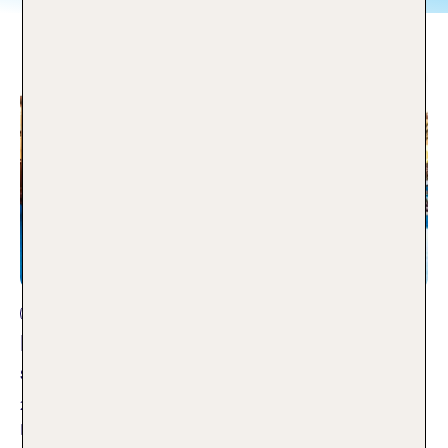
Ägypten
Erwachsenenhotel Ägypten: unsere
schönsten Adults Only Hotels
25.03.2026
Du wünscht dir Ruhe und Entspannung im Urlaub? Dann ist