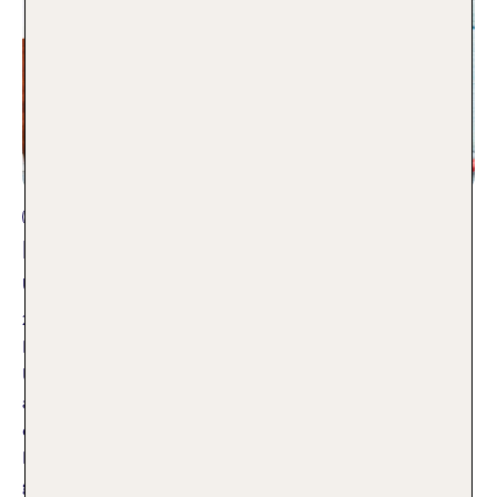
Reisearten
Brückentage 2026: Geschickt planen
und Urlaub verdoppeln
24.10.2025
Eine der schönsten Herausforderungen ist es doch, den
Urlaub für das nächste Jahr zu planen, um sich
anschließend ganz der Vorfreude zu widmen. Doch oft fehlt
der ein oder andere Urlaubstag. Gut, dass es hierfür
Brückentage gibt. Ich zeige euch, wie ihr die Brückentage
geschickt nutzen könnt und so das Beste aus der