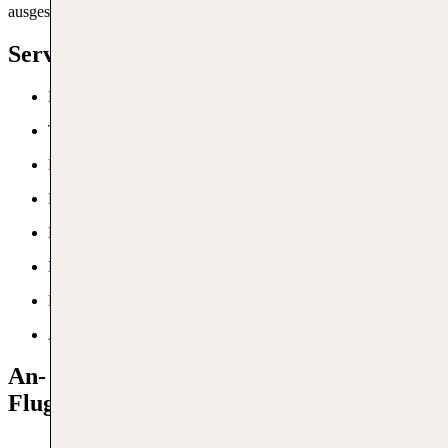
ausgestattet, die den Aufenthalt am Flughafen angenehm machen.
Services am RLG
Bank
Touristeninformation
Kinderbetreuung
Hotel
Lounges
Konferenzraum
Duty-Free
Aussichtsterrasse
An- und Abreise zum Rostocker
Flughafen