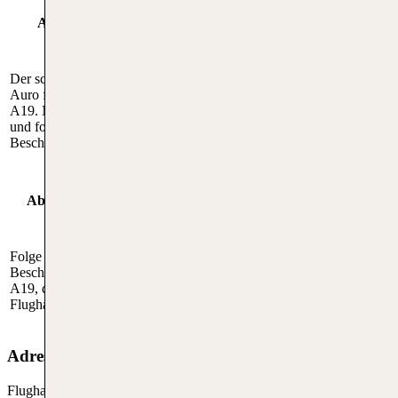
Anreise mit öffentlichen
Anreise mit dem Auto
Verkehrsmitteln
Der schnellste Weg mit dem
Mit dem Zug zum Rostocker
Auro führt über die Autobahn
Hauptbahnhof und dann mit dem
A19. Nimm die Ausfahrt Laage,
Regionalbus 127 oder dem
und folgst du dann der
Airport-Shuttle direkt zum
Beschilderung zum Flughafen.
Flughafen in Rostock-Laage.
Abreise mit öffentlichen
Abreise mit dem Auto
Verkehrsmitteln
Folge vom Flughafen aus der
Mit dem Regionalbus 127 oder dem
Beschilderung zur Autobahn
Flughafen-Shuttle zum
A19, die direkt vom
Hauptbahnhof Rostock. Es können
Flughafen wegführt.
auch Taxis genommen werden.
Adresse vom RLG
Flughafenstraße 1