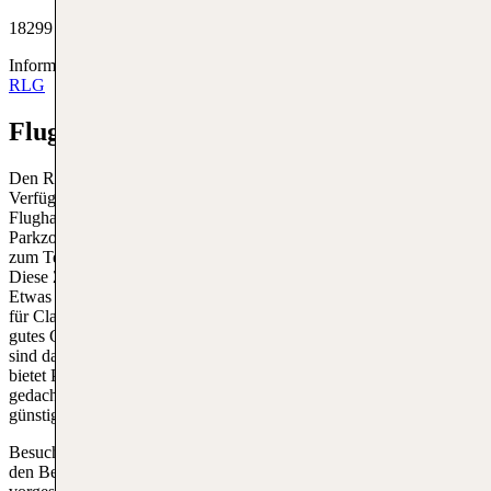
18299 Laage
Informationen zu den
Abflüge von RLG
&
Ankunftsflüge nach
RLG
Flughafen Rostock Parken
Den Reisenden und Besuchern stehen einige Parkmöglichkeiten zur
Verfügung, die den individuellen Bedürfnissen entsprechen. Der
Flughafen bietet über 1000 Parkplätze, die sich auf mehrere
Parkzonen verteilen. Wer besonderen Wert auf Komfort und Nähe
zum Terminal legt, kann in der Zone P1 Premium Parking parken.
Diese Zone ist in erster Linie für Premium-Parkplätze vorgesehen.
Etwas weiter entfernt befinden sich die Parkzonen P2 und P3, die
für Classic Parking vorgesehen sind. Diese Parkplätze bieten ein
gutes Gleichgewicht zwischen Preis und Nähe zum Terminal und
sind daher bei vielen Reisenden sehr beliebt. Für Langzeiturlauber
bietet P4 das Holiday Parking. Diese Zone ist speziell für Reisende
gedacht, die einen längeren Urlaub machen, und bietet eine
günstigere Alternative.
Besucher, die jemanden abholen oder absetzen möchten, können
den Besucherparkplatz nutzen, der speziell für Kurzzeitparker