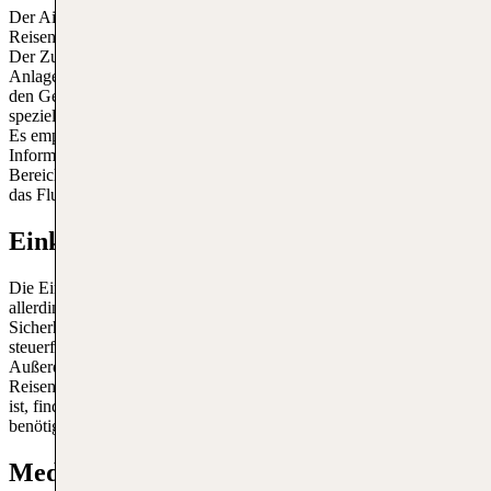
Der Airport Rostock ist speziell auf die Barrierefreiheit für alle
Reisenden, auch für Menschen mit Behinderungen, ausgerichtet.
Der Zugang zum Terminalgebäude, den Parkplätzen, den sanitären
Anlagen, den Aufzügen, den gastronomischen Einrichtungen und
den Geschäften ist barrierefrei. Für behinderte Reisende sind auch
spezielle Parkplätze reserviert, die kostenlos genutzt werden können.
Es empfiehlt sich jedoch, auf der offiziellen Website nach aktuellen
Informationen zu suchen. Der Flughafen sorgt dafür, dass alle
Bereiche leicht zugänglich sind, und bietet bei Bedarf Hilfe durch
das Flughafenpersonal an.
Einkaufen am Flughafen Rostock
Die Einkaufsmöglichkeiten am Rostock Airport sind begrenzt,
allerdings gibt es einen Duty-Free-Shop im Abflugbereich nach der
Sicherheitskontrolle. Hier können Reisende vor ihrem Flug
steuerfreie Waren wie Parfüm, Alkohol und Souvenirs kaufen.
Außerdem gibt es ein Café mit Besucherterrasse, in dem sich die
Reisenden entspannen können. Obwohl das Angebot überschaubar
ist, finden Reisende hier alles, was sie für eine angenehme Reise
benötigen.
Medizinische Einrichtungen am Rostock