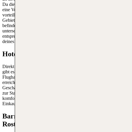
Da die Anzahl der verfügbaren Mietwagen jedoch begrenzt ist, wird
eine Vorbestellung dringend empfohlen. Diese Option ist besonders
vorteilhaft für Reisende, die die Ostseeküste und die umliegenden
Gebiete erkunden möchten. Die begrenzten Autovermietungen
befinden sich im Terminalgebäude und verfügen über
unterschiedliche Fahrzeuge, die den Reiseanforderungen
entsprechen. Erkundige dich bei TUI
Mietwagen
, ob während
deines Reisezeitraums Autos verfügbar sind.
Hotels am Rostocker Flughafen
Direkt am Flughafen gibt es keine Hotels, aber in der Stadt Rostock
gibt es zahlreiche Unterkunftsmöglichkeiten. Reisende können den
Flughafen von Rostock aus leicht mit dem Bus oder der Bahn
erreichen. Rostock bietet zahlreiche Hotels, die sowohl für
Geschäftsreisende als auch für Touristen geeignet sind. Die Nähe
zur Stadt bietet den Vorteil, dass die Reisenden neben einer
komfortablen Unterkunft auch Zugang zu Restaurants,
Einkaufsmöglichkeiten und kulturellen Einrichtungen haben.
Barrierefreies Reisen am Flughafen
Rostock-Laage