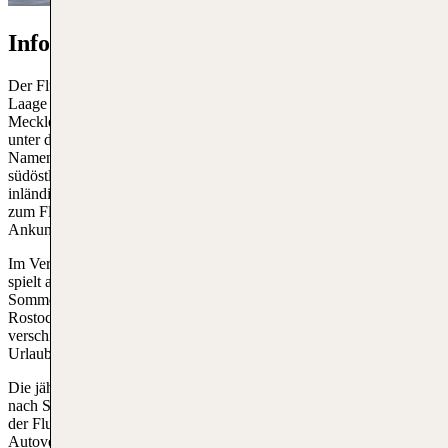
Information zum Flughafen Rostock
Der Flughafen Rostock, offiziell bekannt als Flughafen Rostock-
Laage (IATA-Code: RLG), befindet sich im deutschen Bundesland
Mecklenburg-Vorpommern. Der Flughafen wurde ursprünglich
unter dem Namen "Rostock-Laage Airport" eröffnet und hat diesen
Namen bis heute beibehalten. Er befindet sich etwa 28 Kilometer
südöstlich von Rostock und dient dem internationalen und
inländischen Flugverkehr. Ein
Flug nach Deutschland
, insbesondere
zum Flughafen Rostock-Laage, bietet Reisenden eine entspannte
Ankunft in der Nähe der Ostseeküste.
Im Vergleich zu anderen deutschen Flughäfen ist er relativ klein,
spielt aber eine wichtige Rolle für die Region, vor allem in den
Sommermonaten, wenn die Besucher an die Ostsee strömen. Von
Rostock-Laage aus gibt es regelmäßige Verbindungen zu
verschiedenen Zielen in Europa, darunter auch einige wichtige
Urlaubsregionen.
Die jährliche Passagierzahl am Flughafen Rostock-Laage kann je
nach Saison und Jahr schwanken. Trotz seiner geringen Größe ist
der Flughafen mit verschiedenen Annehmlichkeiten wie
Autovermietungen, gastronomischen Angeboten und Geschäften