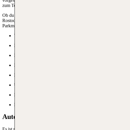
vorgesehen ist. Autofahrer können von hier aus schnell und einfach
zum Terminal gelangen. Eine Reservierung ist leider nicht möglich.
Ob du einen
Flug von Rostock nach Kreta
oder einen Flug ab
Rostock ins außereuropäische Ausland nimmst, es gibt viele
Parkmöglichkeiten.
Video überwacht
Barrierefreies Parken
Reservierung
Kostenloses begrenztes Parken
Parkhäuser
Überdachtes Parken
Business Parking
Beleuchtete Plätze
Autovermietung am Flughafen Rostock
Es ist möglich, am Rostock Laage Flughafen ein Auto zu mieten.