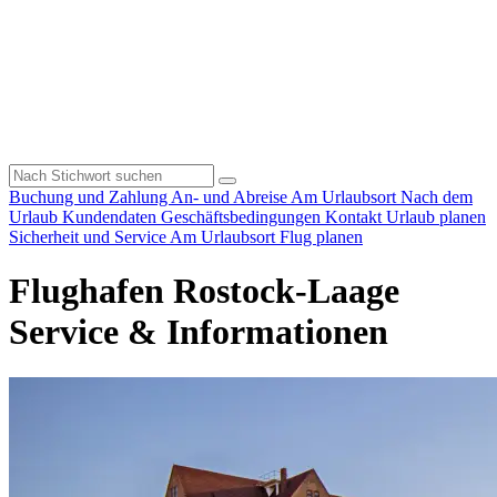
Buchung und Zahlung
An- und Abreise
Am Urlaubsort
Nach dem
Urlaub
Kundendaten
Geschäftsbedingungen
Kontakt
Urlaub planen
Sicherheit und Service
Am Urlaubsort
Flug planen
Flughafen Rostock-Laage
Service & Informationen