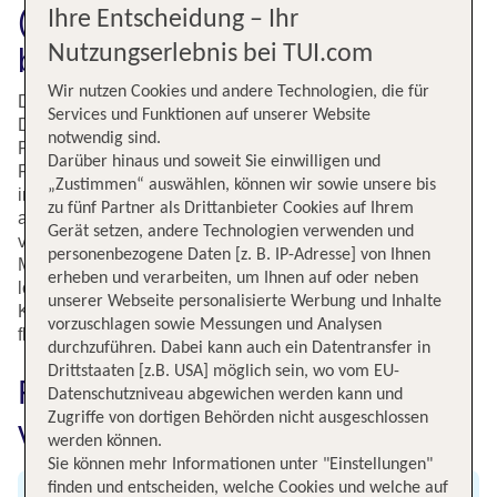
(HER) fliegen: Mit TUI schon
Ihre Entscheidung – Ihr
Nutzungserlebnis bei TUI.com
bei der Buchung sparen!
Wir nutzen Cookies und andere Technologien, die für
Die griechischen Inseln sind Sehnsuchtsziele für viele
Services und Funktionen auf unserer Website
Deutsche und zum Glück ist TUI Spezialist für günstige
notwendig sind.
Flüge dorthin. TUI hat auch Flüge vom nördlichsten
Darüber hinaus und soweit Sie einwilligen und
Flughafen in Deutschland auf die griechische Insel Kreta
„Zustimmen“ auswählen, können wir sowie unsere bis
im Programm. Kreta ist bekannt für eine gute Mischung
zu fünf Partner als Drittanbieter Cookies auf Ihrem
aus wunderschönen Stränden, traumhafter Natur und
Gerät setzen, andere Technologien verwenden und
vielen, kulturellen Schätzen. Im Sommer strömen die
personenbezogene Daten [z. B. IP-Adresse] von Ihnen
Menschen zum Baden auf die Insel. In der Nebensaison
erheben und verarbeiten, um Ihnen auf oder neben
lockt die Insel mit ihren milden Temperaturen
unserer Webseite personalisierte Werbung und Inhalte
Kulturinteressierte und Sportler gleichermaßen. Mit TUI
vorzuschlagen sowie Messungen und Analysen
fliegst Du immer zu den besten Konditionen nach Kreta.
durchzuführen. Dabei kann auch ein Datentransfer in
Drittstaaten [z.B. USA] möglich sein, wo vom EU-
Fluginformationen für Flüge
Datenschutzniveau abgewichen werden kann und
Zugriffe von dortigen Behörden nicht ausgeschlossen
von Rostock nach Kreta
werden können.
Sie können mehr Informationen unter "Einstellungen"
finden und entscheiden, welche Cookies und welche auf