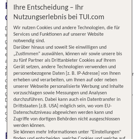
Fliege mit tui.com günstig in
Ihre Entscheidung – Ihr
die Sonne Spaniens!
Nutzungserlebnis bei TUI.com
Wir nutzen Cookies und andere Technologien, die für
Die spanische Metropole Barcelona hat alles zu bieten,
Services und Funktionen auf unserer Website
was einen wunderbaren Städtetrip ausmacht. Ganzjährig
notwendig sind.
gutes Wetter, viele kulturelle Sehenswürdigkeiten,
Darüber hinaus und soweit Sie einwilligen und
erstklassige Restaurants und Tapas-Bars und sogar einen
„Zustimmen“ auswählen, können wir sowie unsere bis
eigenen Stadtstrand. Besucher staunen in Barcelona vor
zu fünf Partner als Drittanbieter Cookies auf Ihrem
allem über die Bauwerke von Antoni Gaudí. Dazu gehört
Gerät setzen, andere Technologien verwenden und
zum einen die weltberühmte Kathedrale La Sagrada
personenbezogene Daten [z. B. IP-Adresse] von Ihnen
Familia. Doch auch der von Gaudí erbaute Park Güell oder
erheben und verarbeiten, um Ihnen auf oder neben
die Casa Mila beziehungsweise La Pedrera stehen bei
unserer Webseite personalisierte Werbung und Inhalte
Besuchern ganz oben auf der Liste. Urlauber flanieren
vorzuschlagen sowie Messungen und Analysen
gerne durch das gotische Viertel oder über die La Rambla.
durchzuführen. Dabei kann auch ein Datentransfer in
Dort gibt es viele Shops und auch eine Tapas-Bar ist nie
Drittstaaten [z.B. USA] möglich sein, wo vom EU-
weit entfernt. Selbstverständlich lohnt auch ein Besuch
Datenschutzniveau abgewichen werden kann und
des Picasso-Museums und im Sommer ist ein Besuch am
Zugriffe von dortigen Behörden nicht ausgeschlossen
Strand fast ein Pflichtprogramm.
werden können.
Sie können mehr Informationen unter "Einstellungen"
Fluginformationen für Flüge
finden und entscheiden, welche Cookies und welche auf