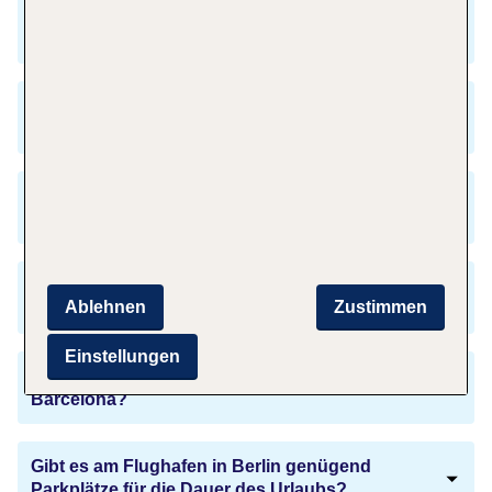
Welchen Preis muss ich für den Flug von Berlin
nach Barcelona bezahlen?
Wann ist die beste Zeit für eine Reise nach
Barcelona?
Muss ich nach der Ankunft am Flughafen in
Barcelona meine Uhr umstellen?
Benötige ich für die Einreise in Spanien einen
Ablehnen
Zustimmen
Reisepass?
Einstellungen
Wie verständige ich mich bei meiner Reise nach
Barcelona?
Gibt es am Flughafen in Berlin genügend
Parkplätze für die Dauer des Urlaubs?