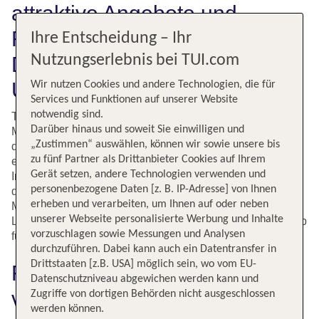
attraktive Angebote und
Rabatte und buche jetzt
Ihre Entscheidung – Ihr
Nutzungserlebnis bei TUI.com
Deinen Flug auf die beliebte
Urlaubsinsel
Wir nutzen Cookies und andere Technologien, die für
Services und Funktionen auf unserer Website
notwendig sind.
TUI bringt Dich schon zum kleinen Preis von Zürich nach
Darüber hinaus und soweit Sie einwilligen und
Mallorca. Die größte Insel der Balearen-Gruppe gehört zu
„Zustimmen“ auswählen, können wir sowie unsere bis
den besonders beliebten Destinationen für einen
zu fünf Partner als Drittanbieter Cookies auf Ihrem
entspannten und erlebnisreichen Urlaub. Die vielfältige
Gerät setzen, andere Technologien verwenden und
Insel ist das perfekte Ziel für jeden Urlaubstyp. Steht Dir
personenbezogene Daten [z. B. IP-Adresse] von Ihnen
der Sinn nach einer entspannten Auszeit vom Alltag?
erheben und verarbeiten, um Ihnen auf oder neben
Möchtest Du ein Romantikwochenende mit Deinem
unserer Webseite personalisierte Werbung und Inhalte
Lieblingsmenschen genießen oder planst Du einen Urlaub
vorzuschlagen sowie Messungen und Analysen
für die ganze Familie? Auf Mallorca ist alles möglich!
durchzuführen. Dabei kann auch ein Datentransfer in
Drittstaaten [z.B. USA] möglich sein, wo vom EU-
Fluginformationen für Flüge
Datenschutzniveau abgewichen werden kann und
von Zürich nach Mallorca
Zugriffe von dortigen Behörden nicht ausgeschlossen
werden können.