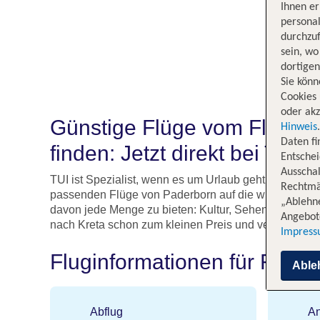
Ihnen e
persona
durchzuf
sein, w
dortige
Sie könn
Cookies 
oder akz
Günstige Flüge vom Flughaf
Hinweis
Daten f
finden: Jetzt direkt bei TUI 
Entschei
Ausschal
TUI ist Spezialist, wenn es um Urlaub geht und biete
Rechtmäß
passenden Flüge von Paderborn auf die wunderschöne
„Ablehn
davon jede Menge zu bieten: Kultur, Sehenswürdigkei
Angebote
nach Kreta schon zum kleinen Preis und verbringst d
Impres
Fluginformationen für Flüg
Able
Abflug
An