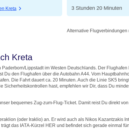
3 Stunden 20 Minuten
en Kreta
Alternative Flugverbindungen 
ch Kreta
n Paderborn/Lippstadt im Westen Deutschlands. Der Flughafen l
eichst Du den Flughafen über die Autobahn A44. Vom Hauptbahn
ghafen. Die Fahrt dauert ca. 20 Minuten. Auch die Linie SK5 bri
e Sicherheitskontrollen hast, empfehlen wir Dir, dass Du min
 unser bequemes Zug-zum-Flug-Ticket. Damit reist Du direkt v
klion (oder Iraklio) an. Er wird auch als Nikos Kazantzakis Int
n trägt das IATA-Kürzel HER und befindet sich gerade einmal fün