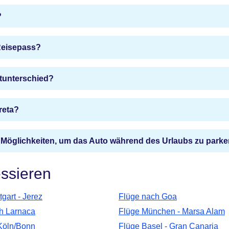
?
 Reisepass?
itunterschied?
reta?
 Möglichkeiten, um das Auto während des Urlaubs zu park
essieren
tgart - Jerez
Flüge nach Goa
h Larnaca
Flüge München - Marsa Alam
Köln/Bonn
Flüge Basel - Gran Canaria