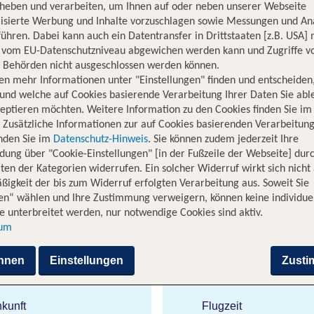
rheben und verarbeiten, um Ihnen auf oder neben unserer Webseite
lisierte Werbung und Inhalte vorzuschlagen sowie Messungen und An
ühren. Dabei kann auch ein Datentransfer in Drittstaaten [z.B. USA]
o vom EU-Datenschutzniveau abgewichen werden kann und Zugriffe v
n Behörden nicht ausgeschlossen werden können.
en mehr Informationen unter "Einstellungen" finden und entscheiden
und welche auf Cookies basierende Verarbeitung Ihrer Daten Sie ab
eptieren möchten. Weitere Information zu den Cookies finden Sie im
en Paderborn (PAD) auf die griec
. Zusätzliche Informationen zur auf Cookies basierenden Verarbeitung
inden Sie im
Datenschutz-Hinweis
. Sie können zudem jederzeit Ihre
buchen!
dung über "Cookie-Einstellungen" [in der Fußzeile der Webseite] dur
ten der Kategorien widerrufen. Ein solcher Widerruf wirkt sich nicht 
t Flüge zu den beliebtesten Urlaubdestinationen auf der ganzen 
igkeit der bis zum Widerruf erfolgten Verarbeitung aus. Soweit Sie
 griechische Insel Kreta. Kreta ist im Sommer ein ideales Zie
en“ wählen und Ihre Zustimmung verweigern, können keine individue
ten, Natur und viele Sportmöglichkeiten. Wenn Du früh buchst 
 unterbreitet werden, nur notwendige Cookies sind aktiv.
ort einen wunderbaren Urlaub.
sum
e von Paderborn nach Kreta
hnen
Einstellungen
Zust
kunft
Flugzeit