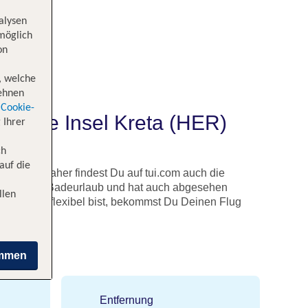
alysen
 möglich
on
, welche
lehnen
Cookie-
hische Insel Kreta (HER)
 Ihrer
ch
auf die
Welt an. Daher findest Du auf tui.com auch die
l für einen Badeurlaub und hat auch abgesehen
llen
und etwas flexibel bist, bekommst Du Deinen Flug
immen
Entfernung