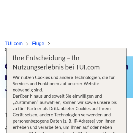
TUI.com
Flüge
Günstige Flüge von München nach Kapstadt
Ihre Entscheidung – Ihr
Günstige Flüge von München
Nutzungserlebnis bei TUI.com
nach Kapstadt
Wir nutzen Cookies und andere Technologien, die für
Services und Funktionen auf unserer Website
Jetzt Flugangebote finden!
notwendig sind.
Darüber hinaus und soweit Sie einwilligen und
„Zustimmen“ auswählen, können wir sowie unsere bis
zu fünf Partner als Drittanbieter Cookies auf Ihrem
Top Angebote von München nach Kapstadt
Gerät setzen, andere Technologien verwenden und
personenbezogene Daten [z. B. IP-Adresse] von Ihnen
erheben und verarbeiten, um Ihnen auf oder neben
Alternative Flugverbindungen nach Kapstadt