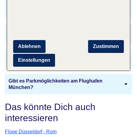
Gibt es einen Zeitunterschied zwischen
München und Lanzarote?
Brauche ich einen Reisepass, um nach
Lanzarote zu fliegen?
Ablehnen
Zustimmen
Welche Sprachen werden auf Lanzarote
Einstellungen
gesprochen?
Gibt es Parkmöglichkeiten am Flughafen
München?
Das könnte Dich auch
interessieren
Flüge Düsseldorf - Rom