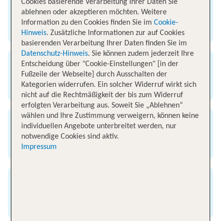
Cookies basierende Verarbeitung Ihrer Daten Sie
Abflug
ablehnen oder akzeptieren möchten. Weitere
Information zu den Cookies finden Sie im
Cookie-
Flughafen München
Hinweis
. Zusätzliche Informationen zur auf Cookies
basierenden Verarbeitung Ihrer Daten finden Sie im
Datenschutz-Hinweis
. Sie können zudem jederzeit Ihre
Entscheidung über "Cookie-Einstellungen" [in der
Ankunft
Fußzeile der Webseite] durch Ausschalten der
Kategorien widerrufen. Ein solcher Widerruf wirkt sich
Flughafen Lanzarote
nicht auf die Rechtmäßigkeit der bis zum Widerruf
erfolgten Verarbeitung aus. Soweit Sie „Ablehnen“
wählen und Ihre Zustimmung verweigern, können keine
Flugzeit
individuellen Angebote unterbreitet werden, nur
notwendige Cookies sind aktiv.
4 Stunden 30 Minuten
Impressum
Entfernung
3050 km