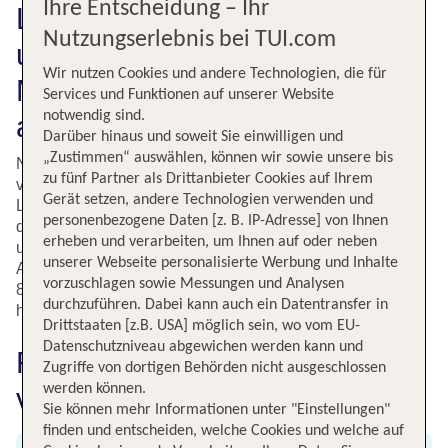
Ihre Entscheidung – Ihr
Lanzarote (ACE) entdecken
Nutzungserlebnis bei TUI.com
und buchen: Dein Flug von
Wir nutzen Cookies und andere Technologien, die für
München nach Lanzarote zu
Services und Funktionen auf unserer Website
notwendig sind.
attraktiven Preisen
Darüber hinaus und soweit Sie einwilligen und
„Zustimmen“ auswählen, können wir sowie unsere bis
Nach nur viereinhalb Stunden reiner Flugzeit erreichst Du
zu fünf Partner als Drittanbieter Cookies auf Ihrem
vom Münchener Flughafen (MUC) aus die Sonneninsel
Gerät setzen, andere Technologien verwenden und
Lanzarote (ACE). Sichere Dir auf tui.com einen Flug zu
personenbezogene Daten [z. B. IP-Adresse] von Ihnen
den besten Konditionen und entdecke die wunderschöne
erheben und verarbeiten, um Ihnen auf oder neben
und abwechslungsreiche kanarische Insel. Wassersport,
unserer Webseite personalisierte Werbung und Inhalte
Aktivurlaub, Erholung oder Strandurlaub - auf den knapp
vorzuschlagen sowie Messungen und Analysen
850 Quadratkilometern Fläche schlagen Urlauberherzen
durchzuführen. Dabei kann auch ein Datentransfer in
höher.
Drittstaaten [z.B. USA] möglich sein, wo vom EU-
Datenschutzniveau abgewichen werden kann und
Fluginformationen für Flüge
Zugriffe von dortigen Behörden nicht ausgeschlossen
werden können.
von München nach Lanzarote
Sie können mehr Informationen unter "Einstellungen"
finden und entscheiden, welche Cookies und welche auf