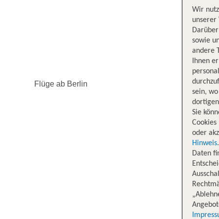
Wir nutz
unserer 
Darüber 
sowie un
andere 
Ihnen e
persona
durchzuf
Flüge ab Berlin
sein, w
dortige
Sie könn
Cookies 
oder akz
Hinweis
Daten f
Entschei
Ausschal
Rechtmäß
„Ablehn
Angebote
Impres