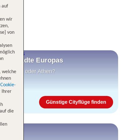
 auf
en wir
tzen,
se] von
alysen
 möglich
nsten Städte Europas
on
na, Palma oder Athen?
, welche
lehnen
Cookie-
 Ihrer
Günstige Cityflüge finden
ch
auf die
llen
e USA