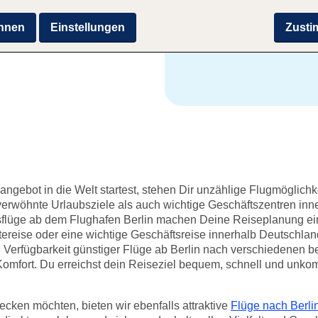
Entdecke San Francisco,
hnen
Einstellungen
Zust
n
ngebot in die Welt startest, stehen Dir unzählige Flugmöglich
verwöhnte Urlaubsziele als auch wichtige Geschäftszentren in
ssflüge ab dem Flughafen Berlin machen Deine Reiseplanung ei
dtereise oder eine wichtige Geschäftsreise innerhalb Deutschla
ie Verfügbarkeit günstiger Flüge ab Berlin nach verschiedenen 
d Komfort. Du erreichst dein Reiseziel bequem, schnell und unk
ecken möchten, bieten wir ebenfalls attraktive
Flüge nach Berli