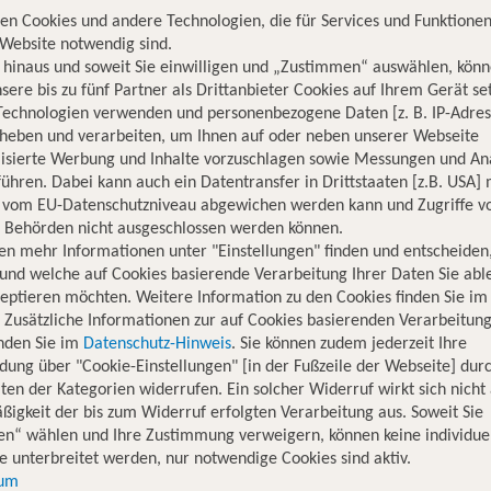
en Cookies und andere Technologien, die für Services und Funktionen
Website notwendig sind.
hinaus und soweit Sie einwilligen und „Zustimmen“ auswählen, könn
sere bis zu fünf Partner als Drittanbieter Cookies auf Ihrem Gerät se
Technologien verwenden und personenbezogene Daten [z. B. IP-Adres
rheben und verarbeiten, um Ihnen auf oder neben unserer Webseite
lisierte Werbung und Inhalte vorzuschlagen sowie Messungen und An
ühren. Dabei kann auch ein Datentransfer in Drittstaaten [z.B. USA]
Fliege in die schö
o vom EU-Datenschutzniveau abgewichen werden kann und Zugriffe v
n Behörden nicht ausgeschlossen werden können.
Wie wäre es mit Barcelo
en mehr Informationen unter "Einstellungen" finden und entscheiden
und welche auf Cookies basierende Verarbeitung Ihrer Daten Sie ab
eptieren möchten. Weitere Information zu den Cookies finden Sie im
. Zusätzliche Informationen zur auf Cookies basierenden Verarbeitung
inden Sie im
Datenschutz-Hinweis
. Sie können zudem jederzeit Ihre
dung über "Cookie-Einstellungen" [in der Fußzeile der Webseite] dur
ten der Kategorien widerrufen. Ein solcher Widerruf wirkt sich nicht 
igkeit der bis zum Widerruf erfolgten Verarbeitung aus. Soweit Sie
en“ wählen und Ihre Zustimmung verweigern, können keine individue
 unterbreitet werden, nur notwendige Cookies sind aktiv.
Jetzt günstig in di
sum