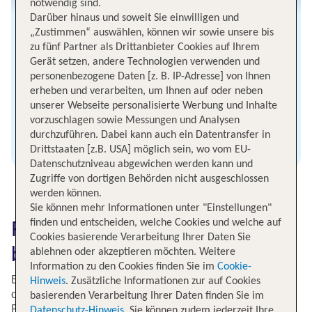
notwendig sind.
Darüber hinaus und soweit Sie einwilligen und
„Zustimmen“ auswählen, können wir sowie unsere bis
zu fünf Partner als Drittanbieter Cookies auf Ihrem
Gerät setzen, andere Technologien verwenden und
personenbezogene Daten [z. B. IP-Adresse] von Ihnen
erheben und verarbeiten, um Ihnen auf oder neben
unserer Webseite personalisierte Werbung und Inhalte
vorzuschlagen sowie Messungen und Analysen
durchzuführen. Dabei kann auch ein Datentransfer in
USA Flüge finden
Drittstaaten [z.B. USA] möglich sein, wo vom EU-
Datenschutzniveau abgewichen werden kann und
Zugriffe von dortigen Behörden nicht ausgeschlossen
werden können.
Sie können mehr Informationen unter "Einstellungen"
finden und entscheiden, welche Cookies und welche auf
Flugtickets ab Karlsruhe
Cookies basierende Verarbeitung Ihrer Daten Sie
buchen
ablehnen oder akzeptieren möchten. Weitere
Information zu den Cookies finden Sie im
Cookie-
Egal ob Du die sonnigen Strände Spaniens ansteuerst
Hinweis
. Zusätzliche Informationen zur auf Cookies
oder zu einem wichtigen Meeting in München fliegst, der
basierenden Verarbeitung Ihrer Daten finden Sie im
Flughafen Karlsruhe ist dein Startpunkt zu vielen
Datenschutz-Hinweis
. Sie können zudem jederzeit Ihre