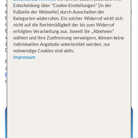
europäischen wie auch internationalen Flugzielen. Mit
Entscheidung über "Cookie-Einstellungen" [in der
einer Auswahl von Airlines, die für jeden Reisenden etwas
Fußzeile der Webseite] durch Ausschalten der
bieten, vom Last Minute Flug bis hin zu Nonstop Flügen,
Kategorien widerrufen. Ein solcher Widerruf wirkt sich
ist es einfacher denn je, Deinen perfekten Flug zu buchen.
nicht auf die Rechtmäßigkeit der bis zum Widerruf
Entdecke die Vorteile einer Flugreise von Karlsruhe aus,
erfolgten Verarbeitung aus. Soweit Sie „Ablehnen“
von der bequemen Anreise zum Flughafen bis zu den
wählen und Ihre Zustimmung verweigern, können keine
zahlreichen Flugverbindungen, die Deinen Urlaub oder
individuellen Angebote unterbreitet werden, nur
Deine Geschäftsreise zu einem vollen Erfolg machen.
notwendige Cookies sind aktiv.
Impressum
Für diejenigen, die ihre Reise aus anderen Städten
antreten möchten, bieten wir ebenfalls attraktive
Flüge nach Karlsruhe
an, um die bequeme Anreise in
diese kulturell reiche Region Deutschlands zu erleichtern.
Servicethemen im Überblick
Kontakt, Sitzplatzreservierung, Web Check in
und mehr