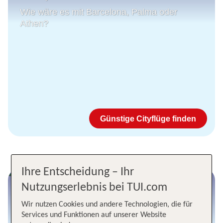
Wie wäre es mit Barcelona, Palma oder
Athen?
Günstige Cityflüge finden
Ihre Entscheidung – Ihr
Nutzungserlebnis bei TUI.com
Jetzt günstig in die USA
Wir nutzen Cookies und andere Technologien, die für
Entdecke San Francisco, Miami und Los
Services und Funktionen auf unserer Website
Angeles im Frühjahr