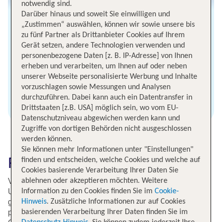
notwendig sind.
Darüber hinaus und soweit Sie einwilligen und
„Zustimmen“ auswählen, können wir sowie unsere bis
zu fünf Partner als Drittanbieter Cookies auf Ihrem
Gerät setzen, andere Technologien verwenden und
personenbezogene Daten [z. B. IP-Adresse] von Ihnen
erheben und verarbeiten, um Ihnen auf oder neben
unserer Webseite personalisierte Werbung und Inhalte
vorzuschlagen sowie Messungen und Analysen
durchzuführen. Dabei kann auch ein Datentransfer in
USA Flüge finden
Drittstaaten [z.B. USA] möglich sein, wo vom EU-
Datenschutzniveau abgewichen werden kann und
Zugriffe von dortigen Behörden nicht ausgeschlossen
werden können.
Sie können mehr Informationen unter "Einstellungen"
Flugtickets ab Köln buchen
finden und entscheiden, welche Cookies und welche auf
Cookies basierende Verarbeitung Ihrer Daten Sie
ablehnen oder akzeptieren möchten. Weitere
Vom Flughafen Köln aus stertet dein Flug in aufregende
Information zu den Cookies finden Sie im
Cookie-
Urlaubsdestinationen und wichtige Geschäftszentren in
Hinweis
. Zusätzliche Informationen zur auf Cookies
ganz Deutschland. Ob Du einen entspannten Urlaub
basierenden Verarbeitung Ihrer Daten finden Sie im
planst, historische Städte erkunden möchtest oder auf