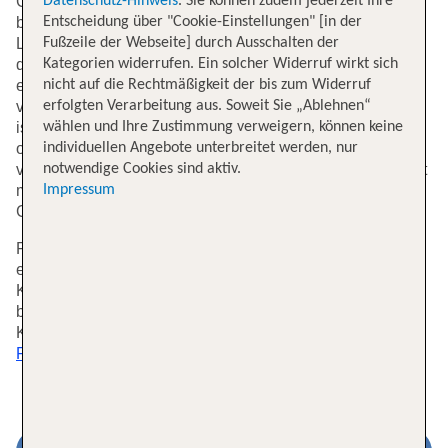
Datenschutz-Hinweis
. Sie können zudem jederzeit Ihre
Geschäftsreise gehst, die Flugverbindungen ab Köln
Entscheidung über "Cookie-Einstellungen" [in der
bieten Dir eine Vielzahl von Möglichkeiten. Direktflüge,
Fußzeile der Webseite] durch Ausschalten der
Last Minute Flüge und günstige Flugangebote machen
Kategorien widerrufen. Ein solcher Widerruf wirkt sich
den Start Deiner Reise so angenehm wie möglich. Mit
nicht auf die Rechtmäßigkeit der bis zum Widerruf
einer breiten Palette von Airlines, die NonStop Flüge zu
erfolgten Verarbeitung aus. Soweit Sie „Ablehnen“
verschiedenen beliebten und exotischen Zielen anbieten,
wählen und Ihre Zustimmung verweigern, können keine
ist Köln der perfekte Ausgangspunkt für Deinen Urlaub
individuellen Angebote unterbreitet werden, nur
oder Deine nächste Geschäftsreise. Inlandsflüge
notwendige Cookies sind aktiv.
verschiedener Fluggesellschaften verbinden Köln effizient
Impressum
mit allen großen Städten Deutschlands, was
Geschäftsreisen vereinfacht und Flexibilität bietet.
Für Reisende, die den Charme der Rheinmetropole
erleben möchten, bieten wir auch attraktive Flüge nach
Köln an. Entdecke die historische Stadt mit ihren
beeindruckenden Sehenswürdigkeiten und der lebhaften
Kultur, indem Du bequem und einfach Deinen
Flug nach Köln
bei uns buchst.