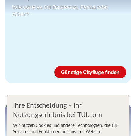
Wie wäre es mit Barcelona, Palma oder
Athen?
Günstige Cityflüge finden
Ihre Entscheidung – Ihr
Jetzt günstig in die USA
Nutzungserlebnis bei TUI.com
Entdecke San Francisco, Miami und Los
Wir nutzen Cookies und andere Technologien, die für
Angeles im Frühjahr
Services und Funktionen auf unserer Website