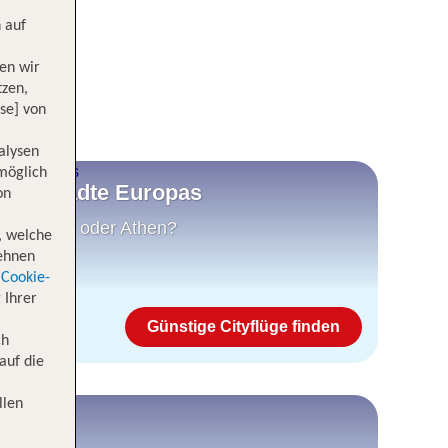
 auf
en wir
tzen,
se] von
alysen
 möglich
nsten Städte Europas
on
na, Palma oder Athen?
, welche
lehnen
Cookie-
 Ihrer
Günstige Cityflüge finden
ch
auf die
llen
e USA