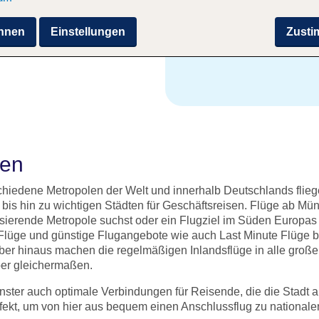
Entdecke San Francisco,
hnen
Einstellungen
Zust
hen
schiedene Metropolen der Welt und innerhalb Deutschlands flieg
s hin zu wichtigen Städten für Geschäftsreisen. Flüge ab Münst
lsierende Metropole suchst oder ein Flugziel im Süden Europas 
Flüge und günstige Flugangebote wie auch Last Minute Flüge ber
über hinaus machen die regelmäßigen Inlandsflüge in alle gro
uber gleichermaßen.
nster auch optimale Verbindungen für Reisende, die die Stadt 
fekt, um von hier aus bequem einen Anschlussflug zu nationalen 