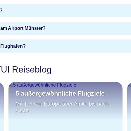
n?
 am Airport Münster?
 Flughafen?
 TUI Reiseblog
5 außergewöhnliche Flugziele
Mit TUI von Europa über Afrika bis nach
Asien