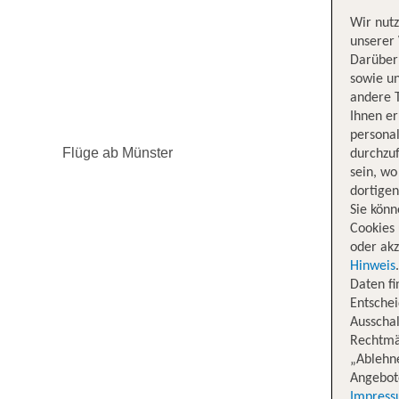
Wir nutz
unserer 
Darüber 
sowie un
andere 
Ihnen e
persona
Flüge ab Münster
durchzuf
sein, w
dortige
Sie könn
Cookies 
oder akz
Hinweis
Daten f
Entschei
Ausschal
Rechtmäß
„Ablehn
Angebote
Impres