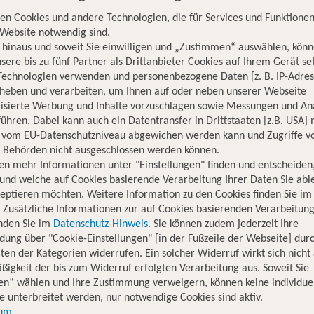
en Cookies und andere Technologien, die für Services und Funktionen
Website notwendig sind.
hinaus und soweit Sie einwilligen und „Zustimmen“ auswählen, könn
sere bis zu fünf Partner als Drittanbieter Cookies auf Ihrem Gerät se
Technologien verwenden und personenbezogene Daten [z. B. IP-Adres
rheben und verarbeiten, um Ihnen auf oder neben unserer Webseite
lisierte Werbung und Inhalte vorzuschlagen sowie Messungen und An
ühren. Dabei kann auch ein Datentransfer in Drittstaaten [z.B. USA]
Fliege in die schö
o vom EU-Datenschutzniveau abgewichen werden kann und Zugriffe v
n Behörden nicht ausgeschlossen werden können.
Wie wäre es mit Barcelo
en mehr Informationen unter "Einstellungen" finden und entscheiden
und welche auf Cookies basierende Verarbeitung Ihrer Daten Sie ab
eptieren möchten. Weitere Information zu den Cookies finden Sie im
. Zusätzliche Informationen zur auf Cookies basierenden Verarbeitung
inden Sie im
Datenschutz-Hinweis
. Sie können zudem jederzeit Ihre
dung über "Cookie-Einstellungen" [in der Fußzeile der Webseite] dur
ten der Kategorien widerrufen. Ein solcher Widerruf wirkt sich nicht 
igkeit der bis zum Widerruf erfolgten Verarbeitung aus. Soweit Sie
en“ wählen und Ihre Zustimmung verweigern, können keine individue
Jetzt günstig in di
 unterbreitet werden, nur notwendige Cookies sind aktiv.
sum