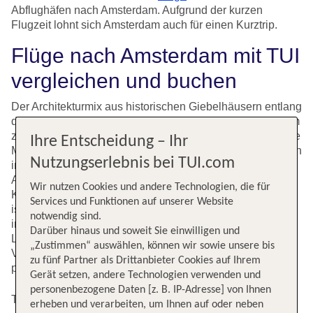
Abflughäfen nach Amsterdam. Aufgrund der kurzen
Flugzeit lohnt sich Amsterdam auch für einen Kurztrip.
Flüge nach Amsterdam mit TUI
vergleichen und buchen
Der Architekturmix aus historischen Giebelhäusern entlang
den Grachten und modernen Gebäuden macht Amsterdam
zu einer der sehenswertesten Städte Europas. Spannende
Ihre Entscheidung – Ihr
Museen sprechen kulturell, historisch und zeitgeschichtlich
Nutzungserlebnis bei TUI.com
interessierte Besucher der Stadt an. Flüge nach
Amsterdam landen auf dem Flughafen Schiphol, etwa 20
Wir nutzen Cookies und andere Technologien, die für
Kilometer südwestlich des Stadtzentrums. Der Flughafen
Services und Funktionen auf unserer Website
ist ein bedeutender Verkehrsknotenpunkt für den
notwendig sind.
internationalen Luftverkehr mit Mittel- und
Darüber hinaus und soweit Sie einwilligen und
Langstreckenverbindungen zu Zielen in aller Welt.
„Zustimmen“ auswählen, können wir sowie unsere bis
Vergleiche die Flugangebote bei TUI und finde den
zu fünf Partner als Drittanbieter Cookies auf Ihrem
passenden Flug nach Amsterdam.
Gerät setzen, andere Technologien verwenden und
personenbezogene Daten [z. B. IP-Adresse] von Ihnen
Top Flugangebote nach Amsterdam Schiphol
erheben und verarbeiten, um Ihnen auf oder neben