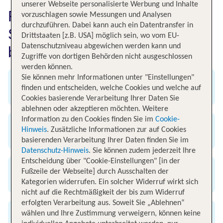
unserer Webseite personalisierte Werbung und Inhalte
Flug nach Amsterdam
vorzuschlagen sowie Messungen und Analysen
durchzuführen. Dabei kann auch ein Datentransfer in
Schiphol einfach bei TUI
Drittstaaten [z.B. USA] möglich sein, wo vom EU-
Datenschutzniveau abgewichen werden kann und
buchen
Zugriffe von dortigen Behörden nicht ausgeschlossen
werden können.
Sie können mehr Informationen unter "Einstellungen"
Angebot an weltweiten Flügen
finden und entscheiden, welche Cookies und welche auf
Cookies basierende Verarbeitung Ihrer Daten Sie
ablehnen oder akzeptieren möchten. Weitere
Information zu den Cookies finden Sie im
Cookie-
Hinweis
. Zusätzliche Informationen zur auf Cookies
Exklusive Flug-Specials
basierenden Verarbeitung Ihrer Daten finden Sie im
Datenschutz-Hinweis
. Sie können zudem jederzeit Ihre
Entscheidung über "Cookie-Einstellungen" [in der
Fußzeile der Webseite] durch Ausschalten der
Günstig & bequem buchen
Kategorien widerrufen. Ein solcher Widerruf wirkt sich
nicht auf die Rechtmäßigkeit der bis zum Widerruf
erfolgten Verarbeitung aus. Soweit Sie „Ablehnen“
wählen und Ihre Zustimmung verweigern, können keine
Alle renommierten Airlines