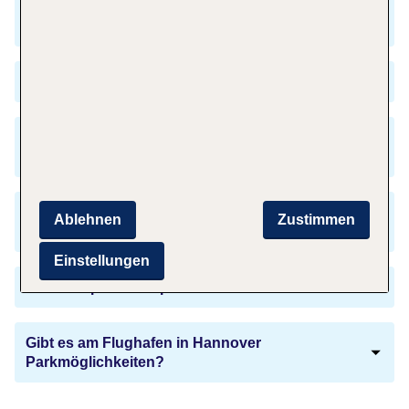
Was kostet ein Flug von Hannover nach
Funchal?
Wann ist Hauptreisezeit auf Madeira?
Gibt es einen Zeitunterschied zwischen
Hannover und Funchal?
Benötige ich für meinen Flug nach Funchal
Ablehnen
Zustimmen
einen Reisepass?
Einstellungen
Welche Sprachen spricht man in Funchal?
Gibt es am Flughafen in Hannover
Parkmöglichkeiten?