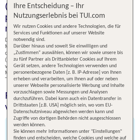
(FNC) buchen: Hol Dir Deinen
Ihre Entscheidung – Ihr
perfekten Flug in den Urlaub
Nutzungserlebnis bei TUI.com
mit TUI!
Wir nutzen Cookies und andere Technologien, die für
Services und Funktionen auf unserer Website
notwendig sind.
Du möchtest einen erholsamen Urlaub auf der Insel
Darüber hinaus und soweit Sie einwilligen und
Madeira verbringen? Bei TUI findest Du günstige Flüge
„Zustimmen“ auswählen, können wir sowie unsere bis
direkt vom Flughafen Hannover (HAJ) nach Madeira
zu fünf Partner als Drittanbieter Cookies auf Ihrem
(FNC). Du erreichst den Flughafen Funchal auf Madeira
Gerät setzen, andere Technologien verwenden und
von Hannover aus in nur etwa vier Stunden und 30
personenbezogene Daten [z. B. IP-Adresse] von Ihnen
Minuten. Verbringe eine traumhafte Zeit auf der
erheben und verarbeiten, um Ihnen auf oder neben
"Blumeninsel" Madeira.
unserer Webseite personalisierte Werbung und Inhalte
vorzuschlagen sowie Messungen und Analysen
Fluginformationen für Flüge
durchzuführen. Dabei kann auch ein Datentransfer in
von Hannover nach Madeira
Drittstaaten [z.B. USA] möglich sein, wo vom EU-
Datenschutzniveau abgewichen werden kann und
Zugriffe von dortigen Behörden nicht ausgeschlossen
werden können.
Abflug
Sie können mehr Informationen unter "Einstellungen"
finden und entscheiden, welche Cookies und welche auf