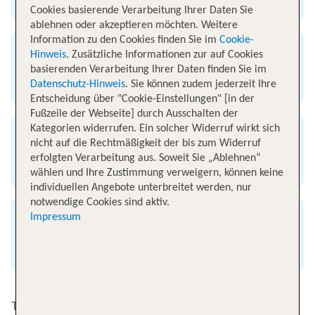
Flughafen Hannover
Cookies basierende Verarbeitung Ihrer Daten Sie
ablehnen oder akzeptieren möchten. Weitere
Information zu den Cookies finden Sie im
Cookie-
Hinweis
. Zusätzliche Informationen zur auf Cookies
Ankunft
basierenden Verarbeitung Ihrer Daten finden Sie im
Flughafen Madeira
Datenschutz-Hinweis
. Sie können zudem jederzeit Ihre
Entscheidung über "Cookie-Einstellungen" [in der
Fußzeile der Webseite] durch Ausschalten der
Kategorien widerrufen. Ein solcher Widerruf wirkt sich
Flugzeit
nicht auf die Rechtmäßigkeit der bis zum Widerruf
erfolgten Verarbeitung aus. Soweit Sie „Ablehnen“
4 Stunden 30 Minuten
wählen und Ihre Zustimmung verweigern, können keine
individuellen Angebote unterbreitet werden, nur
notwendige Cookies sind aktiv.
Impressum
Entfernung
3000 km
Top Angebote von Hannover nach Funchal/Madeira