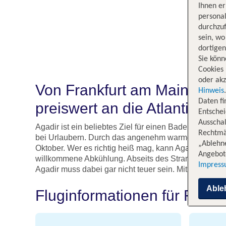
Ihnen e
persona
durchzuf
sein, w
dortige
Sie könn
Cookies 
oder akz
Von Frankfurt am Main (FRA)
Hinweis
Daten f
preiswert an die Atlantikküst
Entschei
Ausschal
Agadir ist ein beliebtes Ziel für einen Badeurlaub im
Rechtmäß
bei Urlaubern. Durch das angenehm warme Klima ist A
„Ablehn
Oktober. Wer es richtig heiß mag, kann Agadir im Ju
Angebote
willkommene Abkühlung. Abseits des Strands lädt de
Impres
Agadir muss dabei gar nicht teuer sein. Mit etwas Gl
Able
Fluginformationen für Flüge