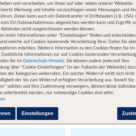
rheben und verarbeiten, um Ihnen auf oder neben unserer Webseite
lisierte Werbung und Inhalte vorzuschlagen sowie Messungen und An
ühren. Dabei kann auch ein Datentransfer in Drittstaaten [z.B. USA]
o vom EU-Datenschutzniveau abgewichen werden kann und Zugriffe v
n Behörden nicht ausgeschlossen werden können.
en mehr Informationen unter "Einstellungen" finden und entscheiden
und welche auf Cookies basierende Verarbeitung Ihrer Daten Sie ab
eptieren möchten. Weitere Information zu den Cookies finden Sie im
 direkt ins marokkanische Agadir 
. Zusätzliche Informationen zur auf Cookies basierenden Verarbeitung
inden Sie im
Datenschutz-Hinweis
. Sie können zudem jederzeit Ihre
e reisen
dung über "Cookie-Einstellungen" [in der Fußzeile der Webseite] dur
ten der Kategorien widerrufen. Ein solcher Widerruf wirkt sich nicht 
 Norden Afrikas. Die Stadt in Marokko liegt direkt am Meer und 
igkeit der bis zum Widerruf erfolgten Verarbeitung aus. Soweit Sie
gadir fast das ganze Jahr über eine Reise wert. Zum Baden eig
en“ wählen und Ihre Zustimmung verweigern, können keine individue
li und August besuchen. Dann sind Temperaturen jenseits der 
 unterbreitet werden, nur notwendige Cookies sind aktiv.
r Bazar in Agadir zum Bummeln ein oder Du unternimmst Ausflü
sum
ück fliegst Du schon für wenig Geld von Frankfurt am Main in d
hnen
Einstellungen
Zust
 von Frankfurt nach Agadir