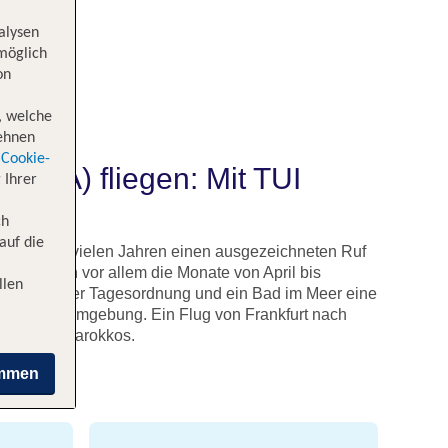
alysen
 möglich
on
, welche
lehnen
Cookie-
(AGA) fliegen: Mit TUI
 Ihrer
ch
auf die
genießt seit vielen Jahren einen ausgezeichneten Ruf
enen sich vor allem die Monate von April bis
llen
35 Grad an der Tagesordnung und ein Bad im Meer eine
ge in die Umgebung. Ein Flug von Frankfurt nach
en Norden Marokkos.
immen