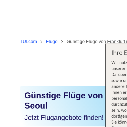
TUI.com
Flüge
Günstige Flüge von Frankfurt
Ihre 
Wir nutz
unserer 
Darüber 
sowie un
andere 
Ihnen e
Günstige Flüge von Frank
persona
Seoul
durchzuf
sein, w
Jetzt Flugangebote finden!
dortige
Sie könn