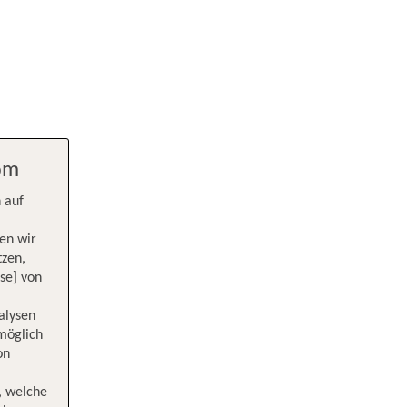
com
 auf
en wir
tzen,
se] von
alysen
 möglich
on
, welche