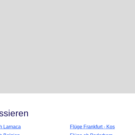
ssieren
h Larnaca
Flüge Frankfurt - Kos