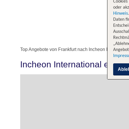
Cookies 
oder akz
Hinweis
Daten f
Entschei
Ausschal
Rechtmäß
„Ablehn
Top Angebote von Frankfurt nach Incheon Internation
Angebote
Impres
Incheon International erkun
Able