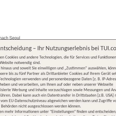
 nach Seoul
Entscheidung – Ihr Nutzungserlebnis bei TUI.
en Cookies und andere Technologien, die für Services und Funktionen
Website notwendig sind.
hinaus und soweit Sie einwilligen und „Zustimmen“ auswählen, könn
sere bis zu fünf Partner als Drittanbieter Cookies auf Ihrem Gerät se
Technologien verwenden und personenbezogene Daten [z. B. IP-Adres
rheben und verarbeiten, um Ihnen auf oder neben unserer Webseite
furt nach
lisierte Werbung und Inhalte vorzuschlagen sowie Messungen und An
ühren. Dabei kann auch ein Datentransfer in Drittstaaten [z.B. USA]
o vom EU-Datenschutzniveau abgewichen werden kann und Zugriffe v
n Behörden nicht ausgeschlossen werden können.
en mehr Informationen unter "Einstellungen" finden und entscheiden