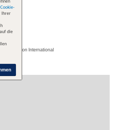
lehnen
Cookie-
 Ihrer
ch
auf die
llen
nach Incheon International
immen